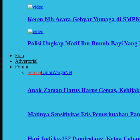
Keren Nih Acara Gebyar Yumaga di SMPN
Polisi Ungkap Motif Ibu Bunuh Bayi Yang 
Foto
Advertorial
Forum
Semua
Opini
WargaNet
Anak Zaman Harus Harus Cemas, Kebijak
Matinya Sensitivitas Etis Pemerintahan Pa
Hari Jadi ke-152 Pandeglang, Ketua Cab