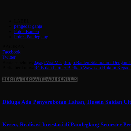
LABEL
pengedar ganja
Polda Banten
Polres Pandeglang
BAGIKAN
Facebook
Twitter
Berita sebelumya
Jajagi Visi Misi, Projo Banten Silaturahmi Dengan
Berita berikutnya
RCB dan Partner Berikan Wawasan Hukum Kepada 
BERITA TERKAIT
DARI PENULIS
Diduga Ada Penyerobotan Lahan, Husein Saidan U
Keren, Realisasi Investasi di Pandeglang Semester P