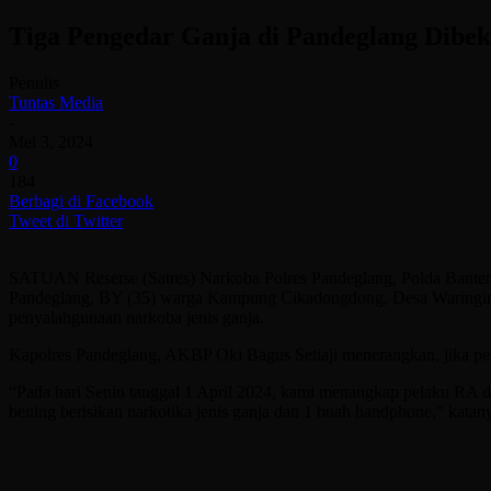
Tiga Pengedar Ganja di Pandeglang Dibe
Penulis
Tuntas Media
-
Mei 3, 2024
0
184
Berbagi di Facebook
Tweet di Twitter
SATUAN Reserse (Satres) Narkoba Polres Pandeglang, Polda Banten
Pandeglang, BY (35) warga Kampung Cikadongdong, Desa Waringin 
penyalahgunaan narkoba jenis ganja.
Kapolres Pandeglang, AKBP Oki Bagus Setiaji menerangkan, jika pen
“Pada hari Senin tanggal 1 April 2024, kami menangkap pelaku RA 
bening berisikan narkotika jenis ganja dan 1 buah handphone,” katan