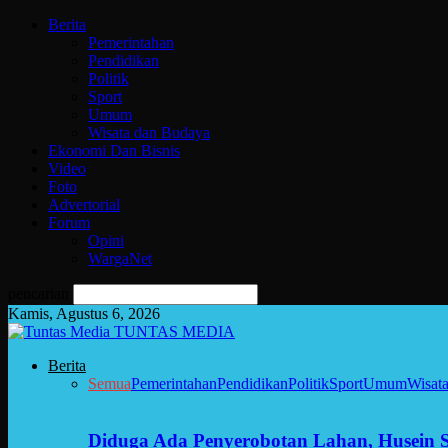
Berita
Pemerintahan
Pendidikan
Politik
Sport
Umum
Wisata dan Budaya
Ekonomi Dan Bisnis
Video
Foto
Advertorial
Forum
Opini
WargaNet
pencarian
Kamis, Agustus 6, 2026
TUNTAS MEDIA
Berita
Semua
Pemerintahan
Pendidikan
Politik
Sport
Umum
Wisat
Diduga Ada Penyerobotan Lahan, Husein 