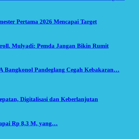
Semester Pertama 2026 Mencapai Target
oll. Mulyadi: Pemda Jangan Bikin Rumit
SA Bangkonol Pandeglang Cegah Kebakaran…
patan, Digitalisasi dan Keberlanjutan
apai Rp 8,3 M, yang…