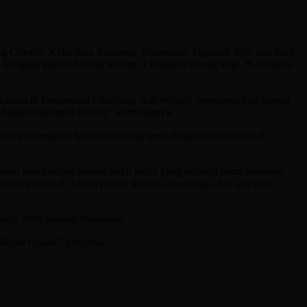
Ciwalet, Kelurahan Sukaratu, Kecamatan Majasari. Dan dari hasil
bungkus plastik bening sedang, 2 bungkus plastik klip, 26 bungkus
mahnya di Kecamatan Cibaliung, dan berhasil mengamankan barang
buah handphone merk Redmi,” sambungnya.
 upaya penegakan hukum terhadap penyalahgunaan narkoba di
umlah keseluruhan barang bukti ganja yang berhasil kami amankan,
a yang dikenal. Target pelaku adalah usia remaja, dan ada anak
ahun 2009 tentang Narkotika.
ilyar rupiah,” tutupnya.