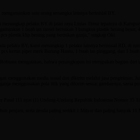
mengamankan satu orang tersangka lainnya berinisial BY.
nangkap pelaku BY di jalan raya Lintas Timur tepatnya di Kampung 
ankan 1 buah tas ransel berisikan 3 bungkus plastik bening besar, 4 
3 pcs plastik klip bening yang berisikan ganja,” ungkap Oki.
a pelaku BY, kami menangkap 1 pelaku lainnya berinisial RD, di ru
, 1 pcs kertas piper merk Burung Hantu, 1 buah tas pinggang, dan 1 
 Robiana mengatakan, bahwa penangkapan ini merupakan bagian dari
ngan menggunakan media sosial dan dikirim melalui jasa pengiriman. J
 ganja menggunakan pola titik yang dikirim sesuai gambarnya, sama pol
ider Pasal 111 ayat (1) Undang-Undang Republik Indonesia Nomor 35 T
 penjara, serta denda paling sedikit 1 Milyar dan paling banyak 10 M