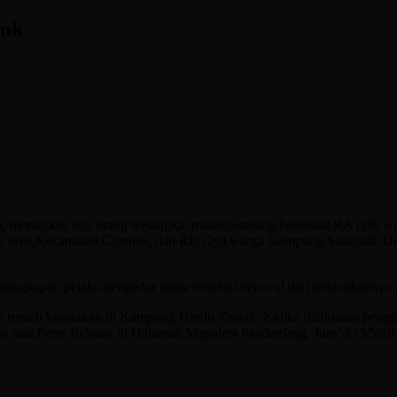
kuk
, meringkus tiga orang tersangka, masing-masing berinisial RA (29)
Jaya,Kecamatan Cigeulis, dan RD (26) warga Kampung Sukajadi, Des
angkapan pelaku pengedar ganja tersebut berawal dari tertangkapnya
di rumah kontrakan di Kampung Gardu Tanjak. Ketika dilakukan pengg
ya saat Press Release di Halaman Mapolres Pandeglang, Jum’at (3/5/20