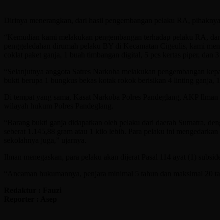
Dirinya menerangkan, dari hasil pengembangan pelaku RA, pihaknya 
“Kemudian kami melakukan pengembangan terhadap pelaku RA, dan me
penggeledahan dirumah pelaku BY di Kecamatan Cigeulis, kami mengam
coklat paket ganja, 1 buah timbangan digital, 5 pcs kertas piper, dan 
“Selanjutnya anggota Satres Narkoba melakukan pengembangan kepad
bukti berupa 1 bungkus bekas kotak rokok berisikan 4 linting ganja
Di tempat yang sama, Kasat Narkoba Polres Pandeglang, AKP Ilman
wilayah hukum Polres Pandeglang.
“Barang bukti ganja didapatkan oleh pelaku dari daerah Sumatra, de
seberat 1.145,88 gram atau 1 kilo lebih. Para pelaku ini mengedarkan
sekolahnya juga,” ujarnya.
Ilman menegaskan, para pelaku akan dijerat Pasal 114 ayat (1) subs
“Ancaman hukumannya, penjara minimal 5 tahun dan maksimal 20 tahun
Redaktur : Fauzi
Reporter : Asep