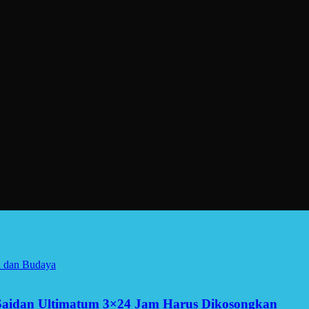
a dan Budaya
Saidan Ultimatum 3×24 Jam Harus Dikosongkan