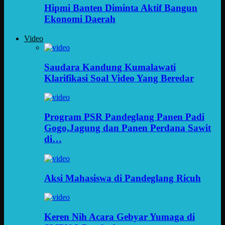
Hipmi Banten Diminta Aktif Bangun
Ekonomi Daerah
Video
Saudara Kandung Kumalawati
Klarifikasi Soal Video Yang Beredar
Program PSR Pandeglang Panen Padi
Gogo,Jagung dan Panen Perdana Sawit
di…
Aksi Mahasiswa di Pandeglang Ricuh
Keren Nih Acara Gebyar Yumaga di