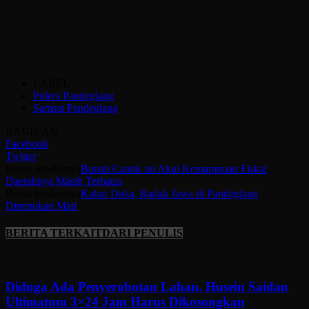
LABEL
Polres Pandeglang
Samsat Pandeglang
BAGIKAN
Facebook
Twitter
Berita sebelumya
Bupati Cantik ini Akui Kemampuan Fiskal
Daerahnya Masih Terbatas
Berita berikutnya
Kabar Duka, Badak Jawa di Pandeglang
Ditemukan Mati
BERITA TERKAIT
DARI PENULIS
Diduga Ada Penyerobotan Lahan, Husein Saidan
Ultimatum 3×24 Jam Harus Dikosongkan