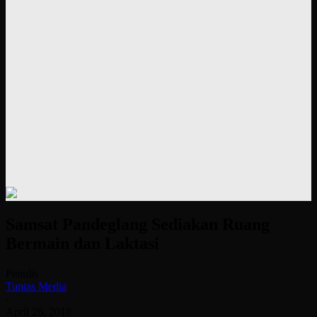
Samsat Pandeglang Sediakan Ruang
Bermain dan Laktasi
Penulis
Tuntas Media
-
April 26, 2018