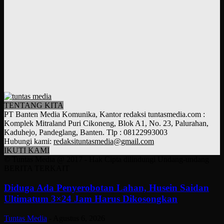
TENTANG KITA
PT Banten Media Komunika, Kantor redaksi tuntasmedia.com :
Komplek Mitraland Puri Cikoneng, Blok A1, No. 23, Palurahan,
Kaduhejo, Pandeglang, Banten. Tlp : 08122993003
Hubungi kami:
redaksituntasmedia@gmail.com
IKUTI KAMI
© Tuntas Media @ 2017 - Hak Cipta dilindungi Undang-undang
BERITA TERKAIT
Diduga Ada Penyerobotan Lahan, Husein Saidan
Ultimatum 3×24 Jam Harus Dikosongkan
Tuntas Media
-
Agustus 6, 2026