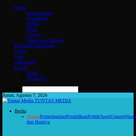
Berita
Pemerintahan
Pendidikan
Politik
Sport
Umum
Wisata dan Budaya
Ekonomi Dan Bisnis
Video
Foto
Advertorial
Forum
Opini
WargaNet
pencarian
Jumat, Agustus 7, 2026
TUNTAS MEDIA
Berita
Semua
Pemerintahan
Pendidikan
Politik
Sport
Umum
Wisat
dan Budaya