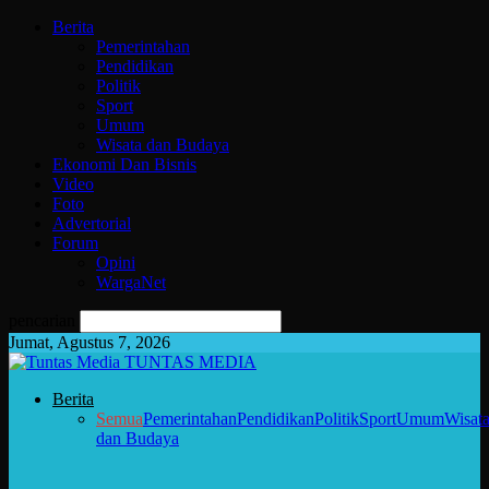
Berita
Pemerintahan
Pendidikan
Politik
Sport
Umum
Wisata dan Budaya
Ekonomi Dan Bisnis
Video
Foto
Advertorial
Forum
Opini
WargaNet
pencarian
Jumat, Agustus 7, 2026
TUNTAS MEDIA
Berita
Semua
Pemerintahan
Pendidikan
Politik
Sport
Umum
Wisat
dan Budaya