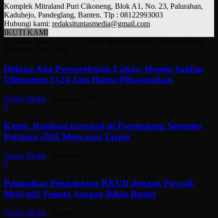
Komplek Mitraland Puri Cikoneng, Blok A1, No. 23, Palurahan,
Kaduhejo, Pandeglang, Banten. Tlp : 08122993003
Hubungi kami:
redaksituntasmedia@gmail.com
IKUTI KAMI
© Tuntas Media @ 2017 - Hak Cipta dilindungi Undang-undang
BERITA TERKAIT
Diduga Ada Penyerobotan Lahan, Husein Saidan
Ultimatum 3×24 Jam Harus Dikosongkan
Tuntas Media
-
Agustus 6, 2026
0
Keren, Realisasi Investasi di Pandeglang Semester
Pertama 2026 Mencapai Target
Tuntas Media
-
Agustus 5, 2026
0
Pemisahan Pengelolaan RKUD dengan Payroll.
Mulyadi: Pemda Jangan Bikin Rumit
Tuntas Media
-
Agustus 5, 2026