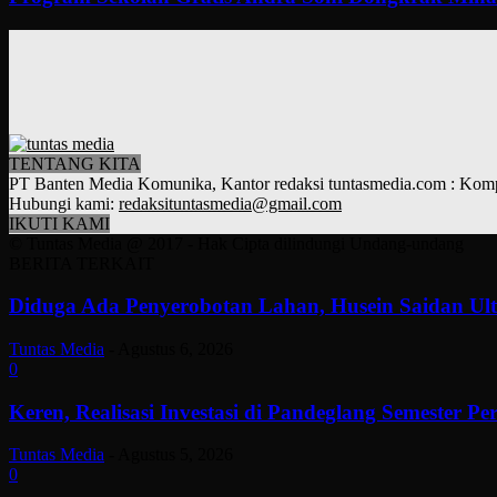
TENTANG KITA
PT Banten Media Komunika, Kantor redaksi tuntasmedia.com : Kompl
Hubungi kami:
redaksituntasmedia@gmail.com
IKUTI KAMI
© Tuntas Media @ 2017 - Hak Cipta dilindungi Undang-undang
BERITA TERKAIT
Diduga Ada Penyerobotan Lahan, Husein Saidan U
Tuntas Media
-
Agustus 6, 2026
0
Keren, Realisasi Investasi di Pandeglang Semester P
Tuntas Media
-
Agustus 5, 2026
0