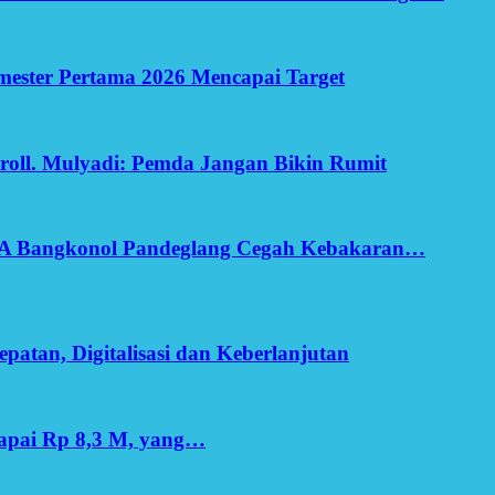
Semester Pertama 2026 Mencapai Target
oll. Mulyadi: Pemda Jangan Bikin Rumit
SA Bangkonol Pandeglang Cegah Kebakaran…
patan, Digitalisasi dan Keberlanjutan
apai Rp 8,3 M, yang…