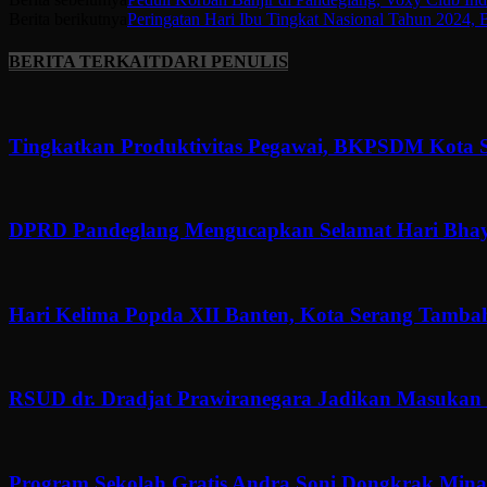
Berita berikutnya
Peringatan Hari Ibu Tingkat Nasional Tahun 2024,
BERITA TERKAIT
DARI PENULIS
Tingkatkan Produktivitas Pegawai, BKPSDM Kota S
DPRD Pandeglang Mengucapkan Selamat Hari Bhaya
Hari Kelima Popda XII Banten, Kota Serang Tamba
RSUD dr. Dradjat Prawiranegara Jadikan Masukan
Program Sekolah Gratis Andra Soni Dongkrak Minat