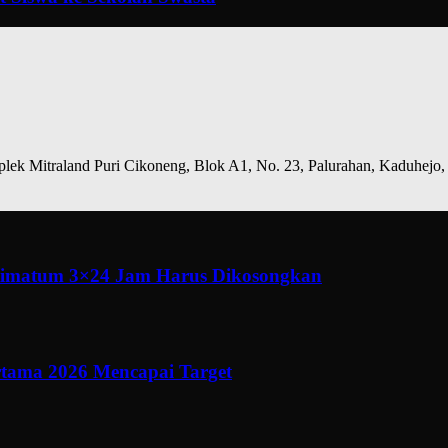
ek Mitraland Puri Cikoneng, Blok A1, No. 23, Palurahan, Kaduhejo,
ltimatum 3×24 Jam Harus Dikosongkan
ertama 2026 Mencapai Target