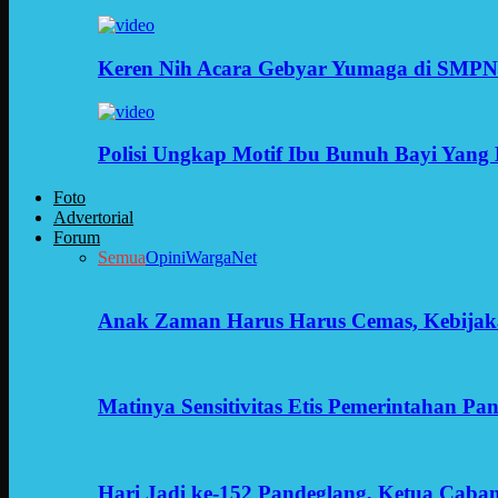
Keren Nih Acara Gebyar Yumaga di SMPN
Polisi Ungkap Motif Ibu Bunuh Bayi Yang 
Foto
Advertorial
Forum
Semua
Opini
WargaNet
Anak Zaman Harus Harus Cemas, Kebijak
Matinya Sensitivitas Etis Pemerintahan Pa
Hari Jadi ke-152 Pandeglang, Ketua Cab