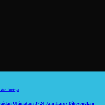
a dan Budaya
Saidan Ultimatum 3×24 Jam Harus Dikosongkan