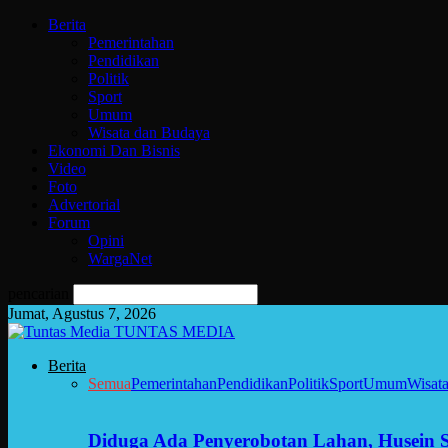
Berita
Pemerintahan
Pendidikan
Politik
Sport
Umum
Wisata dan Budaya
Ekonomi Dan Bisnis
Video
Foto
Advertorial
Forum
Opini
WargaNet
pencarian
Jumat, Agustus 7, 2026
TUNTAS MEDIA
Berita
Semua
Pemerintahan
Pendidikan
Politik
Sport
Umum
Wisat
Diduga Ada Penyerobotan Lahan, Husein 