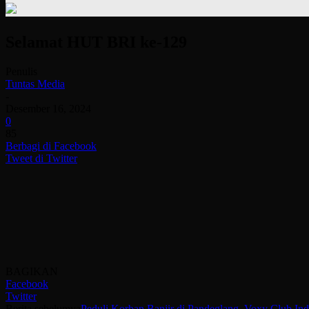
Selamat HUT BRI ke-129
Penulis
Tuntas Media
-
Desember 16, 2024
0
85
Berbagi di Facebook
Tweet di Twitter
BAGIKAN
Facebook
Twitter
Berita sebelumya
Peduli Korban Banjir di Pandeglang, Voxy Club Ind