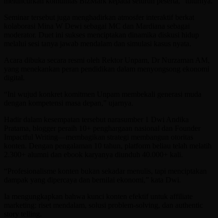
meluncurkan komunitas BizMark kepada seluruh peserta,” tuturnya.
Seminar tersebut juga menghadirkan atmosfer interaktif berkat
kolaborasi Mina W Dewi sebagai MC dan Mardiana sebagai
moderator. Duet ini sukses menciptakan dinamika diskusi hidup
melalui sesi tanya jawab mendalam dan simulasi kasus nyata.
Acara dibuka secara resmi oleh Rektor Unpam, Dr Nurzaman AM,
yang menekankan peran pendidikan dalam menyongsong ekonomi
digital.
“Ini wujud konkret komitmen Unpam membekali generasi muda
dengan kompetensi masa depan,” ujarnya.
Hadir dalam kesempatan tersebut narasumber 1 Dwi Andika
Pratama, blogger peraih 10+ penghargaan nasional dan Founder
Impactful Writing—membagikan strategi membangun otoritas
konten. Dengan pengalaman 10 tahun, platform beliau telah melatih
2.300+ alumni dan ebook karyanya diunduh 40.000+ kali.
“Profesionalisme konten bukan sekadar menulis, tapi menciptakan
dampak yang dipercaya dan bernilai ekonomi,” kata Dwi.
Ia mengungkapkan bahwa kunci konten efektif untuk affiliate
marketing: riset mendalam, solusi problem-solving, dan authentic
story telling.