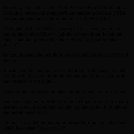
Sementara narasumber kedua Fadil Aditya Edwin (CEO Kampus
Marketing) membedah strategi affiliate marketing berbasis TikTok.
Dengan pengalaman 7+ tahun membina 15.000+ UMKM.
“Mulai jadi affiliator TikTok sekarang! Konsistensi konten lebih
penting dari jumlah follower. Lakukan dengan iman (keyakinan
pada Tuhan dan potensi diri) dan senyuman (kesabaran dalam
proses).”
Ia mendemonstrasikan teknik konversi melalui studi kasus UMKM
binaan.
Puncak acara diisi peluncuran resmi komunitas Bizmark—wadah
kolaborasi bagi peserta untuk pengembangan jaringan, mentoring,
dan akselerasi bisnis digital.
“Bizmark akan menjadi inkubator ide-ide brilian,” papar Mardiana.
Dalam kesempatan itu, Wakil Direktur I Unpam Serang Dr Juhaeri,
meminta semua peserta memanfaatkan peluang untuk berkembang
dan meraih kesuksesan.
“Seminar ini adalah pemicu untuk bertindak. Ilmu tanpa eksekusi
adalah kesia-siaan,” pesannya. (*)