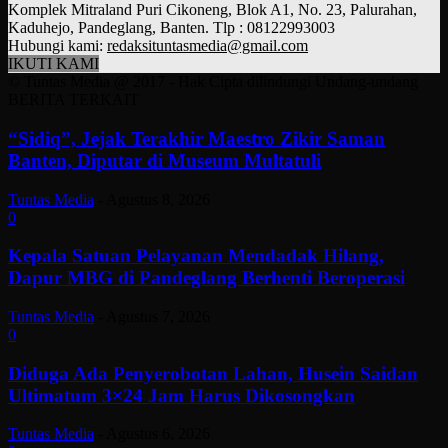
Komplek Mitraland Puri Cikoneng, Blok A1, No. 23, Palurahan,
Kaduhejo, Pandeglang, Banten. Tlp : 08122993003
Hubungi kami:
redaksituntasmedia@gmail.com
IKUTI KAMI
© Tuntas Media @ 2017 - Hak Cipta dilindungi Undang-undang
BERITA TERKAIT
“Sidiq”, Jejak Terakhir Maestro Zikir Saman
Banten, Diputar di Museum Multatuli
Tuntas Media
-
Agustus 8, 2026
0
Kepala Satuan Pelayanan Mendadak Hilang,
Dapur MBG di Pandeglang Berhenti Beroperasi
Tuntas Media
-
Agustus 7, 2026
0
Diduga Ada Penyerobotan Lahan, Husein Saidan
Ultimatum 3×24 Jam Harus Dikosongkan
Tuntas Media
-
Agustus 6, 2026