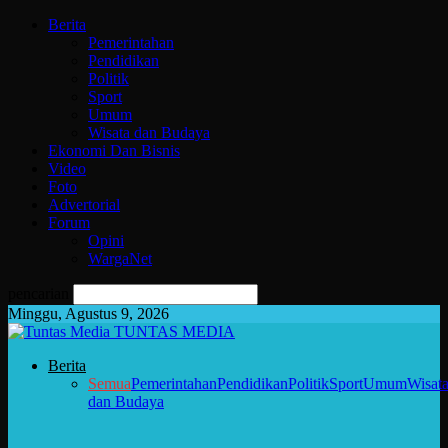
Berita
Pemerintahan
Pendidikan
Politik
Sport
Umum
Wisata dan Budaya
Ekonomi Dan Bisnis
Video
Foto
Advertorial
Forum
Opini
WargaNet
pencarian
Minggu, Agustus 9, 2026
TUNTAS MEDIA
Berita
Semua
Pemerintahan
Pendidikan
Politik
Sport
Umum
Wisat
dan Budaya