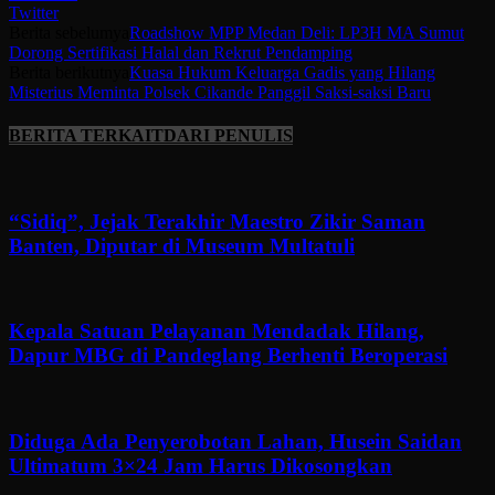
Twitter
Berita sebelumya
Roadshow MPP Medan Deli: LP3H MA Sumut
Dorong Sertifikasi Halal dan Rekrut Pendamping
Berita berikutnya
Kuasa Hukum Keluarga Gadis yang Hilang
Misterius Meminta Polsek Cikande Panggil Saksi-saksi Baru
BERITA TERKAIT
DARI PENULIS
“Sidiq”, Jejak Terakhir Maestro Zikir Saman
Banten, Diputar di Museum Multatuli
Kepala Satuan Pelayanan Mendadak Hilang,
Dapur MBG di Pandeglang Berhenti Beroperasi
Diduga Ada Penyerobotan Lahan, Husein Saidan
Ultimatum 3×24 Jam Harus Dikosongkan