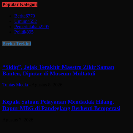
Popular Kategori
Berita
6770
Umum
4552
Pemerintahan
2295
Politik
895
Berita Terkini
“Sidiq”, Jejak Terakhir Maestro Zikir Saman
Banten, Diputar di Museum Multatuli
Tuntas Media
-
Agustus 8, 2026
Kepala Satuan Pelayanan Mendadak Hilang,
Dapur MBG di Pandeglang Berhenti Beroperasi
Agustus 7, 2026