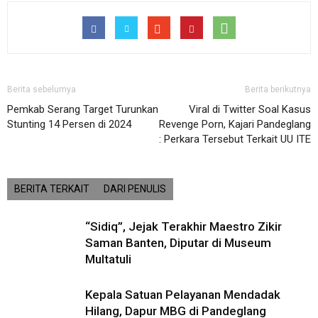
Berita sebelumya
Berita berikutnya
Pemkab Serang Target Turunkan
Viral di Twitter Soal Kasus
Stunting 14 Persen di 2024
Revenge Porn, Kajari Pandeglang
: Perkara Tersebut Terkait UU ITE
BERITA TERKAIT
DARI PENULIS
“Sidiq”, Jejak Terakhir Maestro Zikir
Saman Banten, Diputar di Museum
Multatuli
Kepala Satuan Pelayanan Mendadak
Hilang, Dapur MBG di Pandeglang