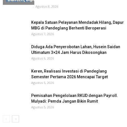
Berita Terkini
Tuntas Media
-
Agustus 8, 2026
Kepala Satuan Pelayanan Mendadak Hilang, Dapur
MBG di Pandeglang Berhenti Beroperasi
Agustus 7, 2026
Diduga Ada Penyerobotan Lahan, Husein Saidan
Ultimatum 3×24 Jam Harus Dikosongkan
Agustus 6, 2026
Keren, Realisasi Investasi di Pandeglang
Semester Pertama 2026 Mencapai Target
Agustus 5, 2026
Pemisahan Pengelolaan RKUD dengan Payroll.
Mulyadi: Pemda Jangan Bikin Rumit
Agustus 5, 2026