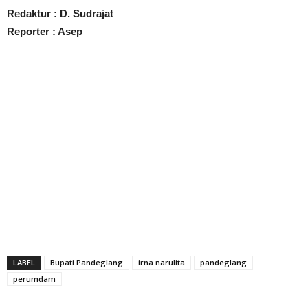
Redaktur : D. Sudrajat
Reporter : Asep
LABEL
Bupati Pandeglang
irna narulita
pandeglang
perumdam