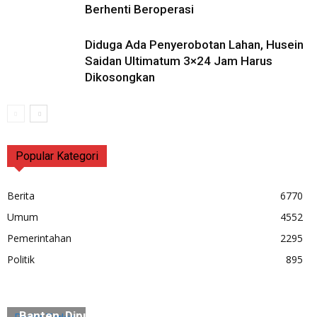
Berhenti Beroperasi
Diduga Ada Penyerobotan Lahan, Husein
Saidan Ultimatum 3×24 Jam Harus
Dikosongkan
Popular Kategori
Berita
6770
Umum
4552
Pemerintahan
2295
Politik
895
“Sidiq”, Jejak Terakhir Maestro Zikir Saman
Banten, Diputar di Museum Multatuli