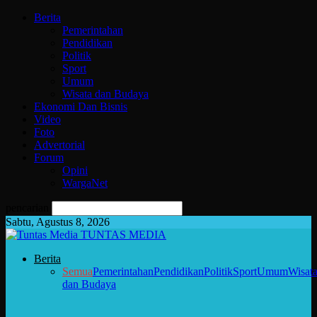
Berita
Pemerintahan
Pendidikan
Politik
Sport
Umum
Wisata dan Budaya
Ekonomi Dan Bisnis
Video
Foto
Advertorial
Forum
Opini
WargaNet
pencarian
Sabtu, Agustus 8, 2026
TUNTAS MEDIA
Berita
Semua
Pemerintahan
Pendidikan
Politik
Sport
Umum
Wisat
dan Budaya