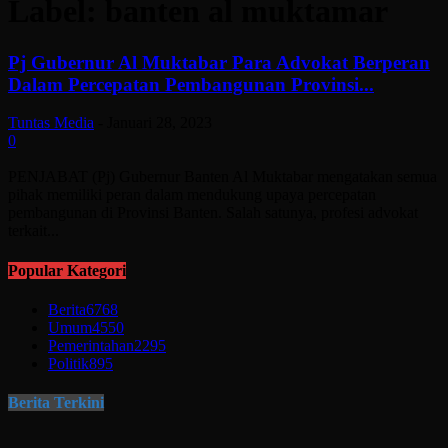
Label: banten al muktamar
Pj Gubernur Al Muktabar Para Advokat Berperan
Dalam Percepatan Pembangunan Provinsi...
Tuntas Media
-
Januari 28, 2023
0
PENJABAT (Pj) Gubernur Banten Al Muktabar mengatakan semua
pihak memiliki peran dalam mendukung upaya percepatan
pembangunan di Provinsi Banten. Salah satunya, profesi advokat
terkait...
Popular Kategori
Berita
6768
Umum
4550
Pemerintahan
2295
Politik
895
Berita Terkini