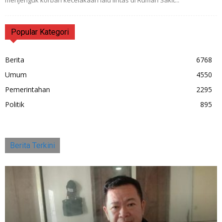
menjenguk korban kecelakaan lalu lintas di Rumah Sakit...
Popular Kategori
Berita
6768
Umum
4550
Pemerintahan
2295
Politik
895
Berita Terkini