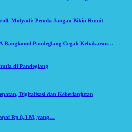
oll. Mulyadi: Pemda Jangan Bikin Rumit
SA Bangkonol Pandeglang Cegah Kebakaran…
utla di Pandeglang
patan, Digitalisasi dan Keberlanjutan
apai Rp 8,3 M, yang…