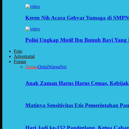
Keren Nih Acara Gebyar Yumaga di SMPN
Polisi Ungkap Motif Ibu Bunuh Bayi Yang 
Foto
Advertorial
Forum
Semua
Opini
WargaNet
Anak Zaman Harus Harus Cemas, Kebijak
Matinya Sensitivitas Etis Pemerintahan Pa
Hari Jadi ke-152 Pandeglang, Ketua Cab