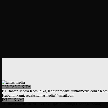
TENTANG KITA
PT Banten Media Komunika, Kantor redaksi tuntasmedia.com : Kompl
Hubungi kami:
redaksituntasmedia@gmail.com
IKUTI KAMI
© Tuntas Media @ 2017 - Hak Cipta dilindungi Undang-undang