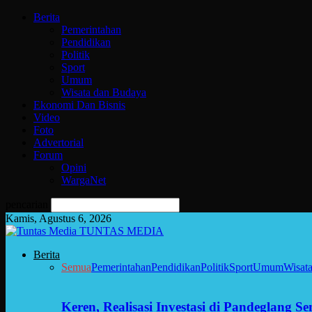
Berita
Pemerintahan
Pendidikan
Politik
Sport
Umum
Wisata dan Budaya
Ekonomi Dan Bisnis
Video
Foto
Advertorial
Forum
Opini
WargaNet
pencarian
Kamis, Agustus 6, 2026
TUNTAS MEDIA
Berita
Semua
Pemerintahan
Pendidikan
Politik
Sport
Umum
Wisat
Keren, Realisasi Investasi di Pandeglang 