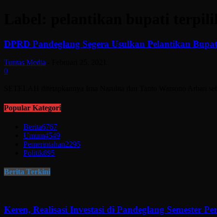
Label: pelantikan bupati terpili
DPRD Pandeglang Segera Usulkan Pelantikan Bupati
Tuntas Media
-
Februari 25, 2021
0
SETELAH ditetapkannya Irna Narulita dan Tanto Warsono Arban seba
Popular Kategori
Berita
6767
Umum
4549
Pemerintahan
2295
Politik
895
Berita Terkini
Keren, Realisasi Investasi di Pandeglang Semester P