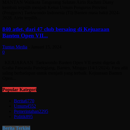
MANTAN Walikota Tangerang Selatan Airin Rachmi Diany
kembali terpilih menjadi Ketua Umum Pengurus Provinsi
(Pengprov) Taekwondo Indonesia (TI) Banten masa bakti 2024-
2028. Airin terpilih...
840 atlet, dari 47 club bersaing di Kejuaraan
Banten Open VII...
Tuntas Media
-
Januari 15, 2024
0
KEJUARAAN Taekwondo Banten Open VII resmi digelar di
Graha Pancasila Pandeglang, Banten, Minggu (14/1/2024). Para atlit
saling berhadapan untuk menjadi yang terbaik. Kejuaraan Banten
Open...
Popular Kategori
Berita
6770
Umum
4552
Pemerintahan
2295
Politik
895
Berita Terkini