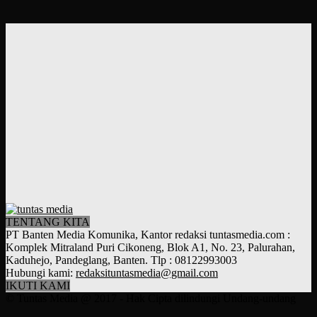
TENTANG KITA
PT Banten Media Komunika, Kantor redaksi tuntasmedia.com :
Komplek Mitraland Puri Cikoneng, Blok A1, No. 23, Palurahan,
Kaduhejo, Pandeglang, Banten. Tlp : 08122993003
Hubungi kami:
redaksituntasmedia@gmail.com
IKUTI KAMI
© Tuntas Media @ 2017 - Hak Cipta dilindungi Undang-undang