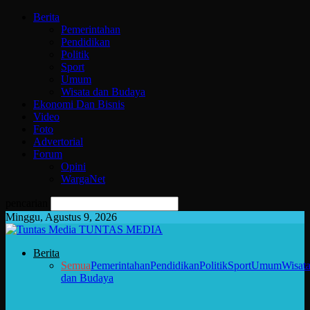
Berita
Pemerintahan
Pendidikan
Politik
Sport
Umum
Wisata dan Budaya
Ekonomi Dan Bisnis
Video
Foto
Advertorial
Forum
Opini
WargaNet
pencarian
Minggu, Agustus 9, 2026
TUNTAS MEDIA
Berita
Semua
Pemerintahan
Pendidikan
Politik
Sport
Umum
Wisat
dan Budaya