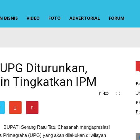
 BISNIS
VIDEO
FOTO
ADVERTORIAL
FORUM
UPG Diturunkan,
in Tingkatkan IPM
Be
U
420
0
P
r
Po
BUPATI Serang Ratu Tatu Chasanah mengapresiasi
s Primagraha (UPG) yang akan dilakukan di wilayah