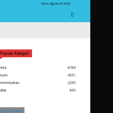
Sabtu, Agustus 8, 2026
Popular Kategori
rita
6769
mum
4551
emerintahan
2295
litik
895
Berita Terkini