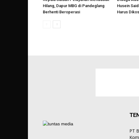
Hilang, Dapur MBG di Pandeglang
Husein Said
Berhenti Beroperasi
Harus Diko
TE
PT B
Komp