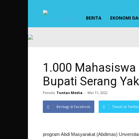
TUNTAS
BERITA
EKONOMI DAN
MEDIA
1.000 Mahasiswa 
Bupati Serang Yak
Penulis
Tuntas Media
-
Mei 11, 2022
Berbagi di Facebook
Tweet di Twitte
program Abdi Masyarakat (Abdimas) Unversita