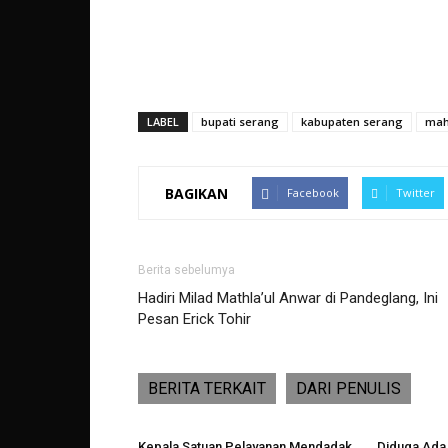
LABEL
bupati serang
kabupaten serang
mah
BAGIKAN
Facebook
Twitter
Berita sebelumya
Hadiri Milad Mathla’ul Anwar di Pandeglang, Ini
Pesan Erick Tohir
BERITA TERKAIT
DARI PENULIS
Kepala Satuan Pelayanan Mendadak
Diduga Ada