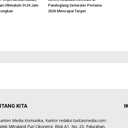
an Ultimatum 3×24 Jam
Pandeglang Semester Pertama
songkan
2026 Mencapai Target
NTANG KITA
I
anten Media Komunika, Kantor redaksi tuntasmedia.com :
lek Mitraland Puri Cikoneng, Blok A1, No. 23, Palurahan,