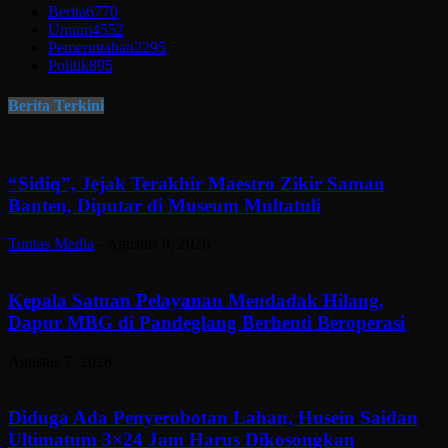
Berita
6770
Umum
4552
Pemerintahan
2295
Politik
895
Berita Terkini
“Sidiq”, Jejak Terakhir Maestro Zikir Saman
Banten, Diputar di Museum Multatuli
Tuntas Media
-
Agustus 8, 2026
Kepala Satuan Pelayanan Mendadak Hilang,
Dapur MBG di Pandeglang Berhenti Beroperasi
Agustus 7, 2026
Diduga Ada Penyerobotan Lahan, Husein Saidan
Ultimatum 3×24 Jam Harus Dikosongkan