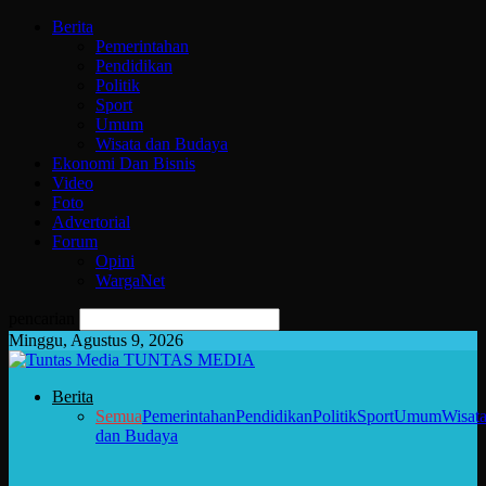
Berita
Pemerintahan
Pendidikan
Politik
Sport
Umum
Wisata dan Budaya
Ekonomi Dan Bisnis
Video
Foto
Advertorial
Forum
Opini
WargaNet
pencarian
Minggu, Agustus 9, 2026
TUNTAS MEDIA
Berita
Semua
Pemerintahan
Pendidikan
Politik
Sport
Umum
Wisat
dan Budaya