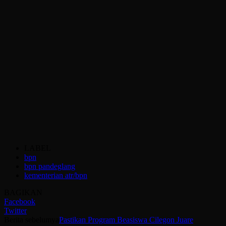
LABEL
bpn
bpn pandeglang
kementerian atr/bpn
BAGIKAN
Facebook
Twitter
Berita sebelumya
Pastikan Program Beasiswa Cilegon Juare