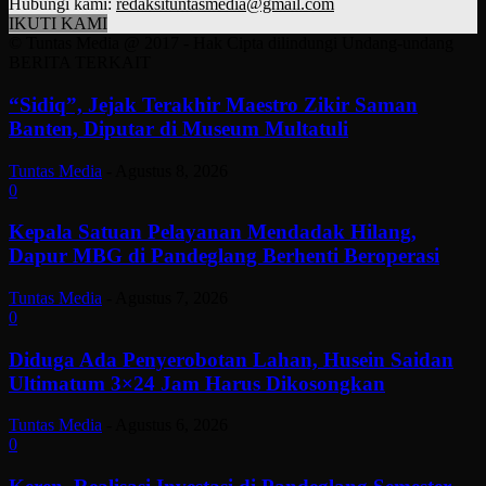
Hubungi kami:
redaksituntasmedia@gmail.com
IKUTI KAMI
© Tuntas Media @ 2017 - Hak Cipta dilindungi Undang-undang
BERITA TERKAIT
“Sidiq”, Jejak Terakhir Maestro Zikir Saman
Banten, Diputar di Museum Multatuli
Tuntas Media
-
Agustus 8, 2026
0
Kepala Satuan Pelayanan Mendadak Hilang,
Dapur MBG di Pandeglang Berhenti Beroperasi
Tuntas Media
-
Agustus 7, 2026
0
Diduga Ada Penyerobotan Lahan, Husein Saidan
Ultimatum 3×24 Jam Harus Dikosongkan
Tuntas Media
-
Agustus 6, 2026
0