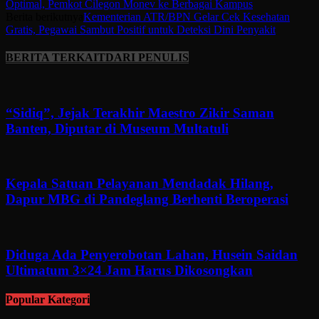
Optimal, Pemkot Cilegon Monev ke Berbagai Kampus
Berita berikutnya
Kementerian ATR/BPN Gelar Cek Kesehatan
Gratis, Pegawai Sambut Positif untuk Deteksi Dini Penyakit
BERITA TERKAIT
DARI PENULIS
“Sidiq”, Jejak Terakhir Maestro Zikir Saman
Banten, Diputar di Museum Multatuli
Kepala Satuan Pelayanan Mendadak Hilang,
Dapur MBG di Pandeglang Berhenti Beroperasi
Diduga Ada Penyerobotan Lahan, Husein Saidan
Ultimatum 3×24 Jam Harus Dikosongkan
Popular Kategori