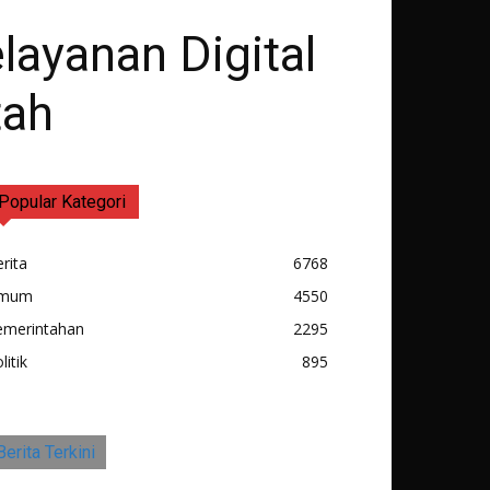
layanan Digital
tah
Popular Kategori
rita
6768
mum
4550
emerintahan
2295
litik
895
Berita Terkini