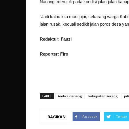
Nanang, merujuk pada kondisi jalan-jalan kabu
“Jadi kalau kita mau jujur, sekarang warga Ka
jalan rusak, kecuali sedikit jalan poros desa yan
Redaktur: Fauzi
Reporter: Firo
LABEL
Andika-nanang
kabupaten serang
pi
BAGIKAN
Facebook
Twitter