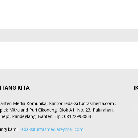
NTANG KITA
I
anten Media Komunika, Kantor redaksi tuntasmedia.com :
lek Mitraland Puri Cikoneng, Blok A1, No. 23, Palurahan,
hejo, Pandeglang, Banten. Tlp : 08122993003
ngi kami:
redaksituntasmedia@gmail.com