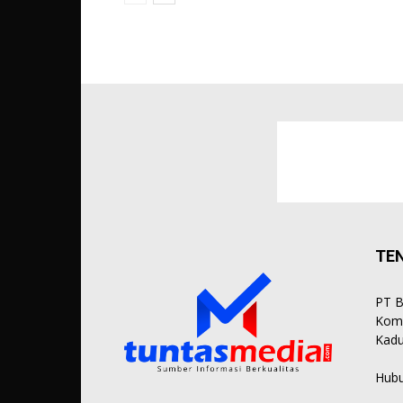
TE
PT B
Komp
Kadu
Hubu