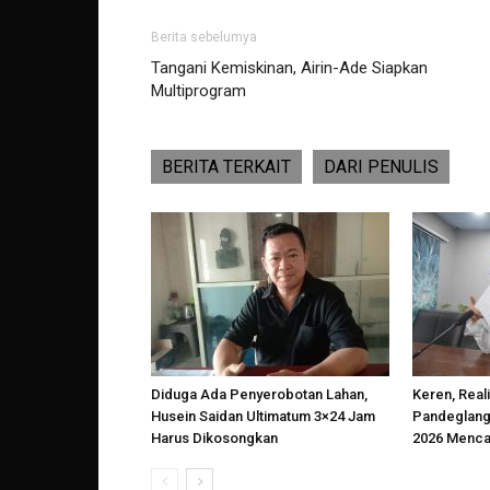
Berita sebelumya
Tangani Kemiskinan, Airin-Ade Siapkan
Multiprogram
BERITA TERKAIT
DARI PENULIS
Diduga Ada Penyerobotan Lahan,
Keren, Reali
Husein Saidan Ultimatum 3×24 Jam
Pandeglang
Harus Dikosongkan
2026 Menca