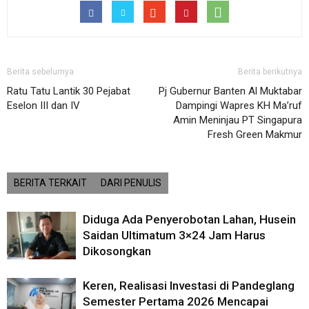
Berita sebelumya
Berita berikutnya
Ratu Tatu Lantik 30 Pejabat
Pj Gubernur Banten Al Muktabar
Eselon III dan IV
Dampingi Wapres KH Ma’ruf
Amin Meninjau PT Singapura
Fresh Green Makmur
BERITA TERKAIT
DARI PENULIS
Diduga Ada Penyerobotan Lahan, Husein
Saidan Ultimatum 3×24 Jam Harus
Dikosongkan
Keren, Realisasi Investasi di Pandeglang
Semester Pertama 2026 Mencapai