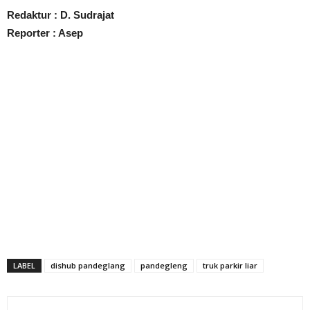
Redaktur : D. Sudrajat
Reporter : Asep
LABEL
dishub pandeglang
pandegleng
truk parkir liar