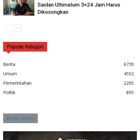
Saidan Ultimatum 3×24 Jam Harus
Dikosongkan
Popular Kategori
Berita
6770
Umum
4552
Pemerintahan
2295
Politik
895
Berita Terkini