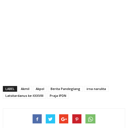
LABEL
Akmil
Akpol
Berita Pandeglang
irna narulita
Latsitardanus ke-XXXVIII
Praja IPDN