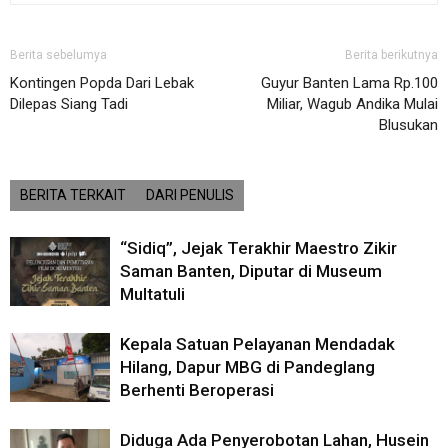
Berita sebelumya
Berita berikutnya
Kontingen Popda Dari Lebak
Guyur Banten Lama Rp.100
Dilepas Siang Tadi
Miliar, Wagub Andika Mulai
Blusukan
BERITA TERKAIT
DARI PENULIS
“Sidiq”, Jejak Terakhir Maestro Zikir
Saman Banten, Diputar di Museum
Multatuli
Kepala Satuan Pelayanan Mendadak
Hilang, Dapur MBG di Pandeglang
Berhenti Beroperasi
Diduga Ada Penyerobotan Lahan, Husein