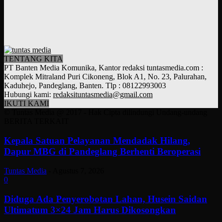
TENTANG KITA
PT Banten Media Komunika, Kantor redaksi tuntasmedia.com :
Komplek Mitraland Puri Cikoneng, Blok A1, No. 23, Palurahan,
Kaduhejo, Pandeglang, Banten. Tlp : 08122993003
Hubungi kami:
redaksituntasmedia@gmail.com
IKUTI KAMI
© Tuntas Media @ 2017 - Hak Cipta dilindungi Undang-undang
BERITA TERKAIT
Kepala Satuan Pelayanan Mendadak Hilang,
Dapur MBG di Pandeglang Berhenti Beroperasi
Tuntas Media
-
Agustus 7, 2026
0
Diduga Ada Penyerobotan Lahan, Husein Saidan
Ultimatum 3×24 Jam Harus Dikosongkan