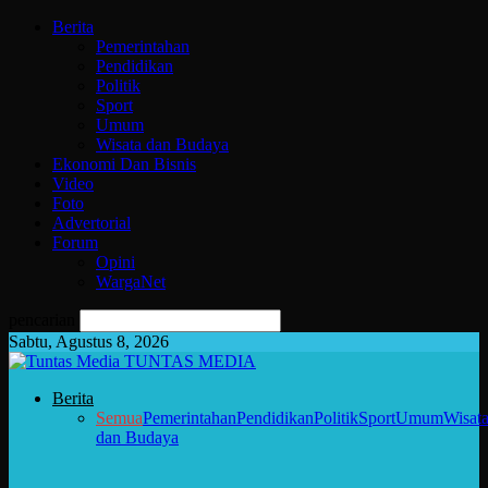
Berita
Pemerintahan
Pendidikan
Politik
Sport
Umum
Wisata dan Budaya
Ekonomi Dan Bisnis
Video
Foto
Advertorial
Forum
Opini
WargaNet
pencarian
Sabtu, Agustus 8, 2026
TUNTAS MEDIA
Berita
Semua
Pemerintahan
Pendidikan
Politik
Sport
Umum
Wisat
dan Budaya