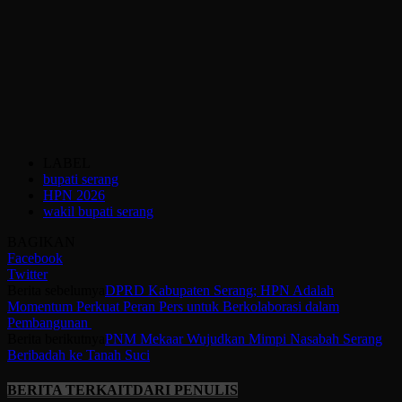
LABEL
bupati serang
HPN 2026
wakil bupati serang
BAGIKAN
Facebook
Twitter
Berita sebelumya
DPRD Kabupaten Serang; HPN Adalah
Momentum Perkuat Peran Pers untuk Berkolaborasi dalam
Pembangunan
Berita berikutnya
PNM Mekaar Wujudkan Mimpi Nasabah Serang
Beribadah ke Tanah Suci
BERITA TERKAIT
DARI PENULIS