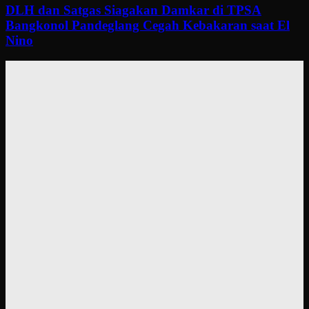
DLH dan Satgas Siagakan Damkar di TPSA
Bangkonol Pandeglang Cegah Kebakaran saat El
Nino