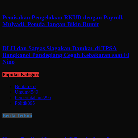
Pemisahan Pengelolaan RKUD dengan Payroll.
Mulyadi: Pemda Jangan Bikin Rumit
DLH dan Satgas Siagakan Damkar di TPSA
Bangkonol Pandeglang Cegah Kebakaran saat El
Nino
Popular Kategori
Berita
6767
Umum
4549
Pemerintahan
2295
Politik
895
Berita Terkini