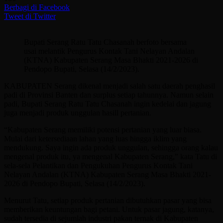
Berbagi di Facebook
Tweet di Twitter
Bupati Serang Ratu Tatu Chasanah berfoto bersama
usai melantik Pengurus Kontak Tani Nelayan Andalan
(KTNA) Kabupaten Serang Masa Bhakti 2021-2026 di
Pendopo Bupati, Selasa (14/2/2023).
KABUPATEN Serang dikenal menjadi salah satu daerah penghasil
padi di Provinsi Banten dan surplus setiap tahunnya. Namun selain
padi, Bupati Serang Ratu Tatu Chasanah ingin kedelai dan jagung
juga menjadi produk unggulan hasill pertanian.
“Kabupaten Serang memiliki potensi pertanian yang luar biasa.
Mulai dari ketersediaan lahan yang luas hingga iklim yang
mendukung. Saya ingin ada produk unggulan, sehingga orang kalau
mengenal produk itu, ya mengenal Kabupaten Serang,” kata Tatu di
sela-sela Pelantikan dan Pengukuhan Pengurus Kontak Tani
Nelayan Andalan (KTNA) Kabupaten Serang Masa Bhakti 2021-
2026 di Pendopo Bupati, Selasa (14/2/2023).
Menurut Tatu, setiap produk pertanian dibutuhkan pasar yang bisa
memberikan keuntungan bagi petani. Untuk pasar jagung, katanya,
sudah tersedia di sejumlah industri pakan ternak di Kabupaten