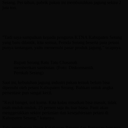
Serang. Per tahun, pabrik pakan ini membutuhkan jagung sekira 2
juta ton.
”Tadi saya sampaikan kepada pengurus KTNA Kabupaten Serang
yang baru dilantik, kita semua, Pemda Serang beserta para petani
punya tantangan, yaitu memenuhi pasar produk jagung,” ucapnya.
Bupati Serang Ratu Tatu Chasanah
memberikan sambutan. (Foto: Diskomsantik
Pemkab Serang)
Saat ini, kebutuhan jagung industri pakan ternak belum bisa
dipenuhi oleh petani Kabupaten Serang. Bahkan untuk angka
persentase pun sangat kecil.
”Kecil banget, nol koma. Kita kalau misalkan bisa masuk, tidak
usah muluk-muluk, 25 persen saja itu luar biasa. Pasti akan
menggerakkan sektor pertanian dan kesejahteraan petani di
Kabupaten Serang,” katanya.
Tatu mendorong Dinas Ketahanan Pangan dan Pertanian bersama