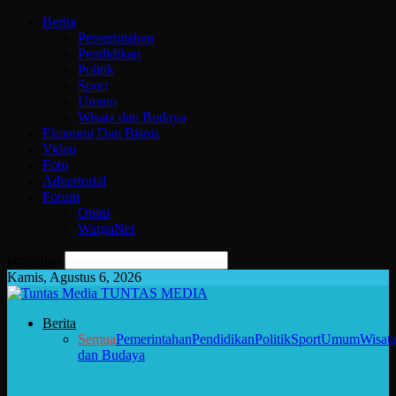
Berita
Pemerintahan
Pendidikan
Politik
Sport
Umum
Wisata dan Budaya
Ekonomi Dan Bisnis
Video
Foto
Advertorial
Forum
Opini
WargaNet
pencarian
Kamis, Agustus 6, 2026
TUNTAS MEDIA
Berita
Semua
Pemerintahan
Pendidikan
Politik
Sport
Umum
Wisat
dan Budaya