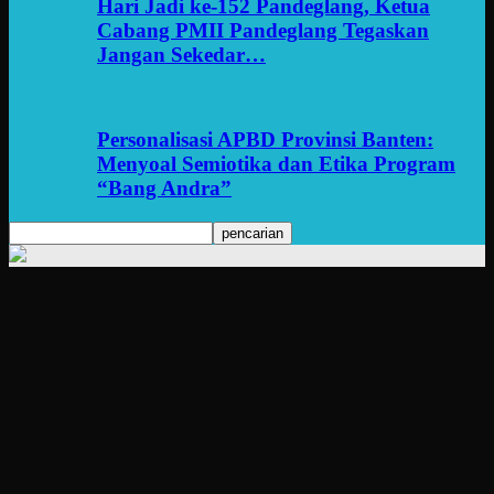
Hari Jadi ke-152 Pandeglang, Ketua
Cabang PMII Pandeglang Tegaskan
Jangan Sekedar…
Personalisasi APBD Provinsi Banten:
Menyoal Semiotika dan Etika Program
“Bang Andra”