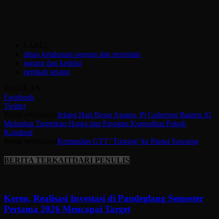
LABEL
dinas ketahanan pangan dan pertanian
jagung dan kedelai
pemkab serang
BAGIKAN
Facebook
Twitter
Berita sebelumya
Jelang Hari Besar Agama, Pj Gubernur Banten Al
Muktabar Targetkan Harga dan Pasokan Komoditas Pokok
Kondusif
Berita berikutnya
Komunitas GTT ‘Touring’ ke Pantai Sawarna
BERITA TERKAIT
DARI PENULIS
Keren, Realisasi Investasi di Pandeglang Semester
Pertama 2026 Mencapai Target