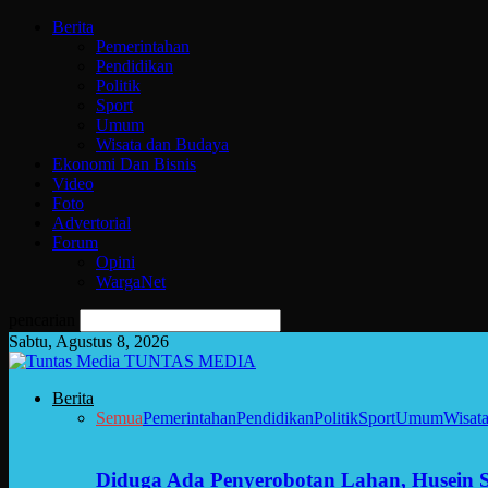
Berita
Pemerintahan
Pendidikan
Politik
Sport
Umum
Wisata dan Budaya
Ekonomi Dan Bisnis
Video
Foto
Advertorial
Forum
Opini
WargaNet
pencarian
Sabtu, Agustus 8, 2026
TUNTAS MEDIA
Berita
Semua
Pemerintahan
Pendidikan
Politik
Sport
Umum
Wisat
Diduga Ada Penyerobotan Lahan, Husein 