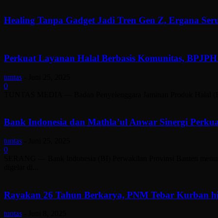
Healing Tanpa Gadget Jadi Tren Gen Z, Ergana Ser
Perkuat Layanan Halal Berbasis Komunitas, BPJPH
tuntas
-
Juni 25, 2025
0
TUNTAS MEDIA — Badan Penyelenggara Jaminan Produk Halal (BPJPH
Bank Indonesia dan Mathla’ul Anwar Sinergi Perkua
tuntas
-
Juni 25, 2025
0
SERANG — Bank Indonesia (BI) Perwakilan Provinsi Banten menunj
digelar di...
Rayakan 26 Tahun Berkarya, PNM Tebar Kurban hi
tuntas
-
Juni 8, 2025