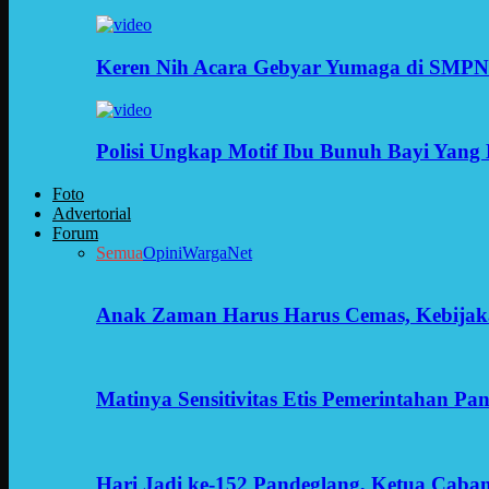
Keren Nih Acara Gebyar Yumaga di SMPN
Polisi Ungkap Motif Ibu Bunuh Bayi Yang 
Foto
Advertorial
Forum
Semua
Opini
WargaNet
Anak Zaman Harus Harus Cemas, Kebijak
Matinya Sensitivitas Etis Pemerintahan Pa
Hari Jadi ke-152 Pandeglang, Ketua Cab