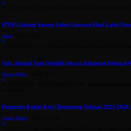
0
TUNTAS MEDIA– Momentum Idul Adha 1446 Hijriah berdekatan deng
PNM Cabang Serang Gelar Upacara Hari Lahir Panc
tuntas
-
Juni 3, 2025
0
TUNTAS MEDIA - PT Permodalan Nasional Madani (PNM) Cabang Seran
Sah, Ahmad Yani Terpilih Secara Aklamasi Sebaga
Tuntas Media
-
Mei 9, 2025
0
PANDEGLANG, TUNTASMEDIA.COM - Ahmad Yani resmi terpilih seb
pada Jumat...
Pengurus Kadin Kota Tangerang Selatan 2023-2028 D
Tuntas Media
-
Maret 12, 2025
0
TERHITUNG sejak tanggal 28 Februari 2025 Dewan Pengurus Kamar D