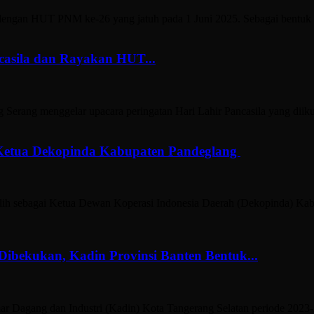
an HUT PNM ke-26 yang jatuh pada 1 Juni 2025. Sebagai bentuk sy
asila dan Rayakan HUT...
g menggelar upacara peringatan Hari Lahir Pancasila yang diikuti 
i Ketua Dekopinda Kabupaten Pandeglang
agai Ketua Dewan Koperasi Indonesia Daerah (Dekopinda) Kabup
ibekukan, Kadin Provinsi Banten Bentuk...
agang dan Industri (Kadin) Kota Tangerang Selatan periode 2023-202