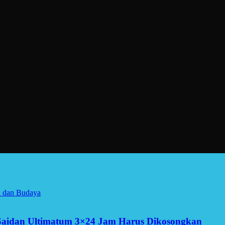
a dan Budaya
Saidan Ultimatum 3×24 Jam Harus Dikosongkan