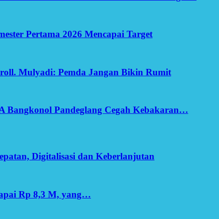
Semester Pertama 2026 Mencapai Target
oll. Mulyadi: Pemda Jangan Bikin Rumit
SA Bangkonol Pandeglang Cegah Kebakaran…
patan, Digitalisasi dan Keberlanjutan
apai Rp 8,3 M, yang…