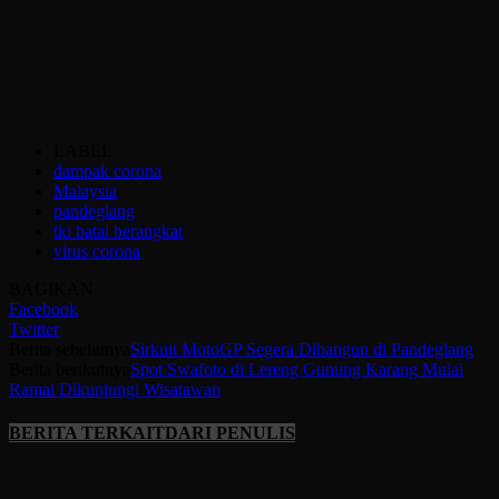
LABEL
dampak corona
Malaysia
pandeglang
tki batal berangkat
virus corona
BAGIKAN
Facebook
Twitter
Berita sebelumya
Sirkuit MotoGP Segera Dibangun di Pandeglang
Berita berikutnya
Spot Swafoto di Lereng Gunung Karang Mulai
Ramai Dikunjungi Wisatawan
BERITA TERKAIT
DARI PENULIS