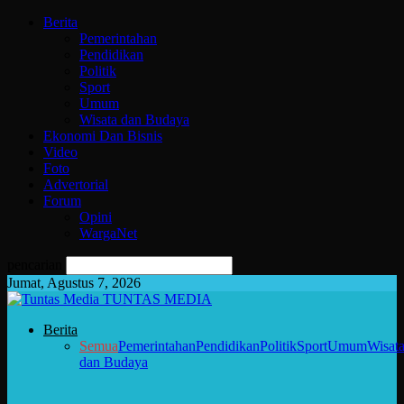
Berita
Pemerintahan
Pendidikan
Politik
Sport
Umum
Wisata dan Budaya
Ekonomi Dan Bisnis
Video
Foto
Advertorial
Forum
Opini
WargaNet
pencarian
Jumat, Agustus 7, 2026
TUNTAS MEDIA
Berita
Semua
Pemerintahan
Pendidikan
Politik
Sport
Umum
Wisat
dan Budaya