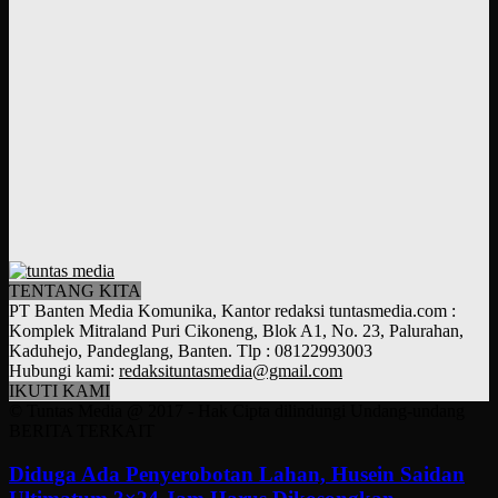
TENTANG KITA
PT Banten Media Komunika, Kantor redaksi tuntasmedia.com :
Komplek Mitraland Puri Cikoneng, Blok A1, No. 23, Palurahan,
Kaduhejo, Pandeglang, Banten. Tlp : 08122993003
Hubungi kami:
redaksituntasmedia@gmail.com
IKUTI KAMI
© Tuntas Media @ 2017 - Hak Cipta dilindungi Undang-undang
BERITA TERKAIT
Diduga Ada Penyerobotan Lahan, Husein Saidan