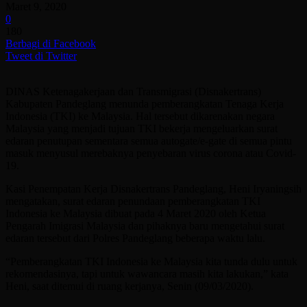
Maret 9, 2020
0
180
Berbagi di Facebook
Tweet di Twitter
DINAS Ketenagakerjaan dan Transmigrasi (Disnakertrans)
Kabupaten Pandeglang menunda pemberangkatan Tenaga Kerja
Indonesia (TKI) ke Malaysia. Hal tersebut dikarenakan negara
Malaysia yang menjadi tujuan TKI bekerja mengeluarkan surat
edaran penutupan sementara semua autogate/e-gate di semua pintu
masuk menyusul merebaknya penyebaran virus corona atau Covid-
19.
Kasi Penempatan Kerja Disnakertrans Pandeglang, Heni Iryaningsih
mengatakan, surat edaran penundaan pemberangkatan TKI
Indonesia ke Malaysia dibuat pada 4 Maret 2020 oleh Ketua
Pengarah Imigrasi Malaysia dan pihaknya baru mengetahui surat
edaran tersebut dari Polres Pandeglang beberapa waktu lalu.
“Pemberangkatan TKI Indonesia ke Malaysia kita tunda dulu untuk
rekomendasinya, tapi untuk wawancara masih kita lakukan,” kata
Heni, saat ditemui di ruang kerjanya, Senin (09/03/2020).