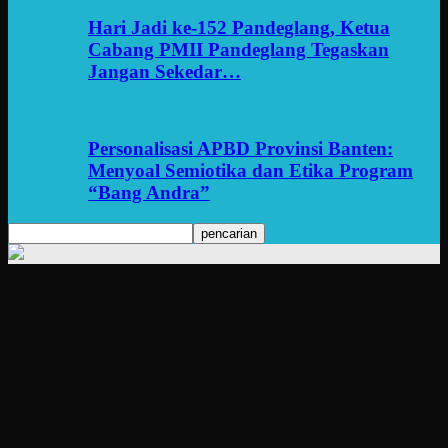
Hari Jadi ke-152 Pandeglang, Ketua
Cabang PMII Pandeglang Tegaskan
Jangan Sekedar…
Personalisasi APBD Provinsi Banten:
Menyoal Semiotika dan Etika Program
“Bang Andra”