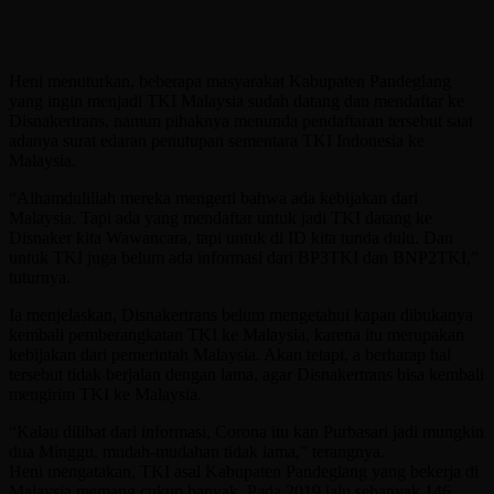
Heni menuturkan, beberapa masyarakat Kabupaten Pandeglang
yang ingin menjadi TKI Malaysia sudah datang dan mendaftar ke
Disnakertrans, namun pihaknya menunda pendaftaran tersebut saat
adanya surat edaran penutupan sementara TKI Indonesia ke
Malaysia.
“Alhamdulillah mereka mengerti bahwa ada kebijakan dari
Malaysia. Tapi ada yang mendaftar untuk jadi TKI datang ke
Disnaker kita Wawancara, tapi untuk di ID kita tunda dulu. Dan
untuk TKI juga belum ada informasi dari BP3TKI dan BNP2TKI,”
tuturnya.
Ia menjelaskan, Disnakertrans belum mengetahui kapan dibukanya
kembali pemberangkatan TKI ke Malaysia, karena itu merupakan
kebijakan dari pemerintah Malaysia. Akan tetapi, a berharap hal
tersebut tidak berjalan dengan lama, agar Disnakertrans bisa kembali
mengirim TKI ke Malaysia.
“Kalau dilihat dari informasi, Corona itu kan Purbasari jadi mungkin
dua Minggu, mudah-mudahan tidak lama,” terangnya.
Heni mengatakan, TKI asal Kabupaten Pandeglang yang bekerja di
Malaysia memang cukup banyak. Pada 2019 lalu sebanyak 146