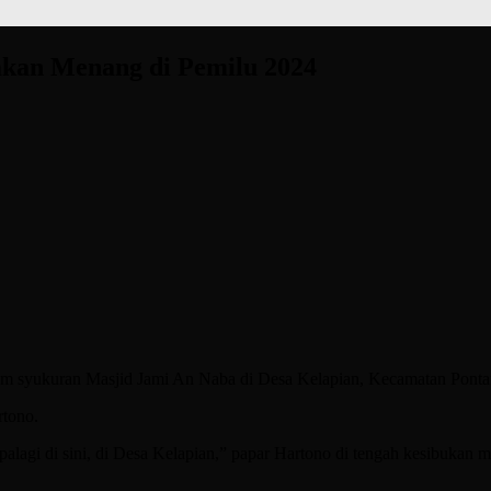
akan Menang di Pemilu 2024
kuran Masjid Jami An Naba di Desa Kelapian, Kecamatan Pontang, 
rtono.
agi di sini, di Desa Kelapian,” papar Hartono di tengah kesibukan m