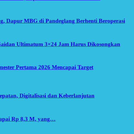
g, Dapur MBG di Pandeglang Berhenti Beroperasi
Saidan Ultimatum 3×24 Jam Harus Dikosongkan
Semester Pertama 2026 Mencapai Target
patan, Digitalisasi dan Keberlanjutan
apai Rp 8,3 M, yang…