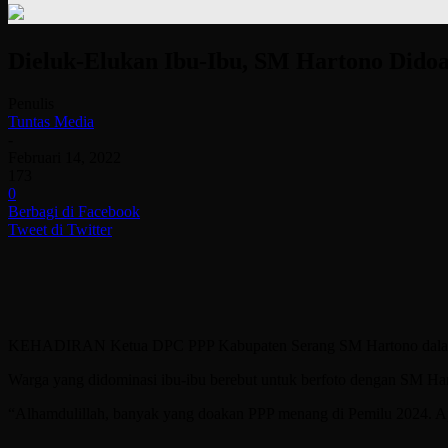
Dieluk-Elukan Ibu-Ibu, SM Hartono Dido
Penulis
Tuntas Media
-
Februari 14, 2022
173
0
Berbagi di Facebook
Tweet di Twitter
KEHADIRAN Ketua DPC PPP Kabupaten Serang SM Hartono dalam syu
Warga yang didominasi ibu-ibu berebut untuk berfoto dengan SM Ha
“Alhamdulillah, banyak yang doakan PPP menang di Pemilu 2024. Apal