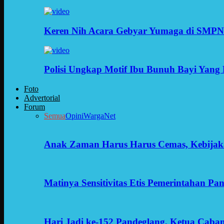
Keren Nih Acara Gebyar Yumaga di SMPN
Polisi Ungkap Motif Ibu Bunuh Bayi Yang 
Foto
Advertorial
Forum
Semua
Opini
WargaNet
Anak Zaman Harus Harus Cemas, Kebijak
Matinya Sensitivitas Etis Pemerintahan Pa
Hari Jadi ke-152 Pandeglang, Ketua Cab