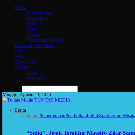
Berita
Pemerintahan
Pendidikan
Politik
Sport
Umum
Wisata dan Budaya
Ekonomi Dan Bisnis
Video
Foto
Advertorial
Forum
Opini
WargaNet
pencarian
Minggu, Agustus 9, 2026
TUNTAS MEDIA
Berita
Semua
Pemerintahan
Pendidikan
Politik
Sport
Umum
Wisat
“Sidiq”, Jejak Terakhir Maestro Zikir Sa