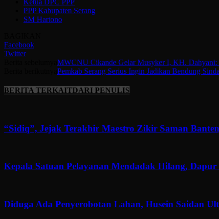
Ketua DPC PPP
PPP Kabupaten Serang
SM Hartono
BAGIKAN
Facebook
Twitter
Berita sebelumya
MWCNU Cikande Gelar Musyker I, KH. Dahyani: 
Berita berikutnya
Pemkab Serang Serius Ingin Jadikan Bendung Sinda
BERITA TERKAIT
DARI PENULIS
“Sidiq”, Jejak Terakhir Maestro Zikir Saman Banten
Kepala Satuan Pelayanan Mendadak Hilang, Dapur 
Diduga Ada Penyerobotan Lahan, Husein Saidan U