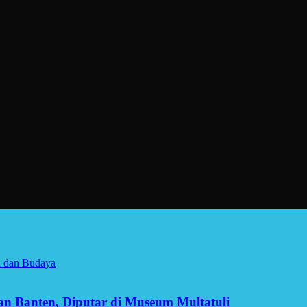
a dan Budaya
man Banten, Diputar di Museum Multatuli