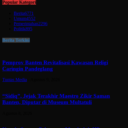
Popular Kategori
Berita
6771
Umum
4552
Pemerintahan
2296
Politik
895
Berita Terkini
Pemprov Banten Revitalisasi Kawasan Religi
Caringin Pandeglang
Tuntas Media
-
Agustus 9, 2026
“Sidiq”, Jejak Terakhir Maestro Zikir Saman
Banten, Diputar di Museum Multatuli
Agustus 8, 2026