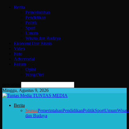
Berita
Pemerintahan
Pendidikan
Politik
Sport
Umum
Wisata dan Budaya
Ekonomi Dan Bisnis
Video
Foto
Advertorial
Forum
Opini
WargaNet
pencarian
Minggu, Agustus 9, 2026
TUNTAS MEDIA
Berita
Semua
Pemerintahan
Pendidikan
Politik
Sport
Umum
Wisat
dan Budaya