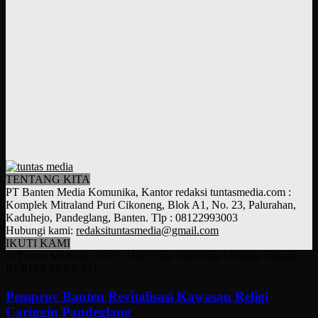
TENTANG KITA
PT Banten Media Komunika, Kantor redaksi tuntasmedia.com :
Komplek Mitraland Puri Cikoneng, Blok A1, No. 23, Palurahan,
Kaduhejo, Pandeglang, Banten. Tlp : 08122993003
Hubungi kami:
redaksituntasmedia@gmail.com
IKUTI KAMI
© Tuntas Media @ 2017 - Hak Cipta dilindungi Undang-undang
BERITA TERKAIT
Pemprov Banten Revitalisasi Kawasan Religi
Caringin Pandeglang