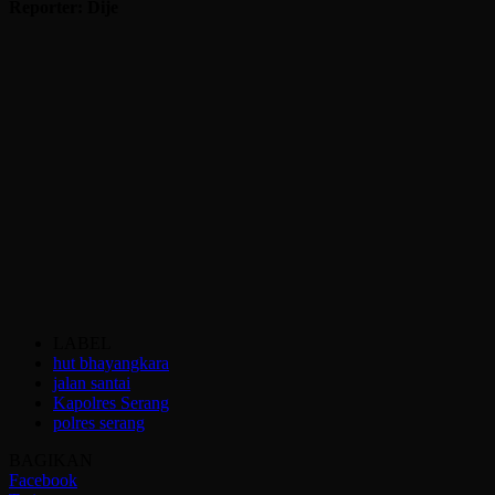
Reporter: Dije
LABEL
hut bhayangkara
jalan santai
Kapolres Serang
polres serang
BAGIKAN
Facebook