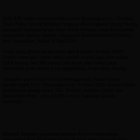
DALAM rangka menyemarakkan Hari Bhayangkara ke- 78 tahun
2024, Polres Serang bersama Pengurus Bhayangkari Cabang Serang
menggelar kegiatan Gerak Jalan Santai bersama unsur Forkopimda
Kabupaten Serang, Jurnalis, Organisasi Kemasyarakatan (Ormas)
serta masyarakat, Jumat 28 Juni 2024.
Acara yang dibuka secara resmi oleh Kapolres Serang AKBP
Condro Sasongko bukan hanya meriah namun juga sarat makna.
Tidak kurang dari 500 peserta ikut gerak jalan santai yang
menempuh jarak sekitar 8 km mengelilingi Puspemkab Serang.
“Kegiatan jalan santai ini kami selenggarakan dalam rangka
memperingati HUT Bhayangkara ke-78 tahun 2024, dengan tujuan
mempererat sinergi antara TNI, Pemkab, Jurnalis, Ormas dan
Masyarakat Polri,” jelas AKBP Condro Sasongko kepada
wartawan.
Menurut Kapolres rangkaian kegiatan Polres Serang dalam
menyambut Hari Bhayangkara ke-78 tidak hanya berhenti pada