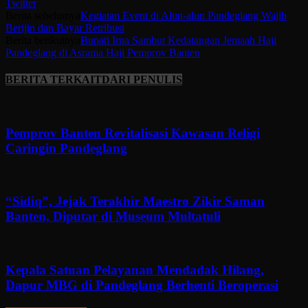
Twitter
Berita sebelumya
Kegiatan Event di Alun-alun Pandeglang Wajib
Berijin dan Bayar Retribusi
Berita berikutnya
Bupati Irna Sambut Kedatangan Jemaah Haji
Pandeglang di Asrama Haji Pemprov Banten
BERITA TERKAIT
DARI PENULIS
Pemprov Banten Revitalisasi Kawasan Religi
Caringin Pandeglang
“Sidiq”, Jejak Terakhir Maestro Zikir Saman
Banten, Diputar di Museum Multatuli
Kepala Satuan Pelayanan Mendadak Hilang,
Dapur MBG di Pandeglang Berhenti Beroperasi