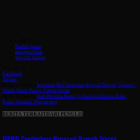
LABEL
Ibadah puasa
mengucapkan
provinsi banten
BAGIKAN
Facebook
Twitter
Berita sebelumya
Serahkan 965 Sertipikat di Jawa Tengah, Nusron :
Tanah Harus Punya Fungsi Sosial
Berita berikutnya
Hari Pertama Puasa, Lokasi Kadaharan Buka
Puasa Dipadati Pengunjung
BERITA TERKAIT
DARI PENULIS
DPRD Pandeglang Renovasi Rumah Warga