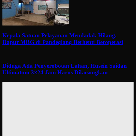
Kepala Satuan Pelayanan Mendadak Hilang,
Dapur MBG di Pandeglang Berhenti Beroperasi
Diduga Ada Penyerobotan Lahan, Husein Saidan
Ultimatum 3×24 Jam Harus Dikosongkan