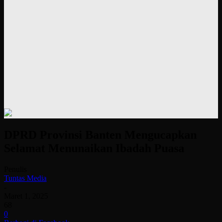
DPRD Provinsi Banten Mengucapkan
Selamat Menunaikan Ibadah Puasa
Penulis
Tuntas Media
-
Maret 1, 2025
68
0