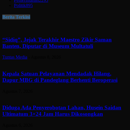
Pemerintahan
2295
Politik
895
Berita Terkini
“Sidiq”, Jejak Terakhir Maestro Zikir Saman
Banten, Diputar di Museum Multatuli
Tuntas Media
-
Agustus 8, 2026
Kepala Satuan Pelayanan Mendadak Hilang,
Dapur MBG di Pandeglang Berhenti Beroperasi
Agustus 7, 2026
Diduga Ada Penyerobotan Lahan, Husein Saidan
Ultimatum 3×24 Jam Harus Dikosongkan
Agustus 6, 2026