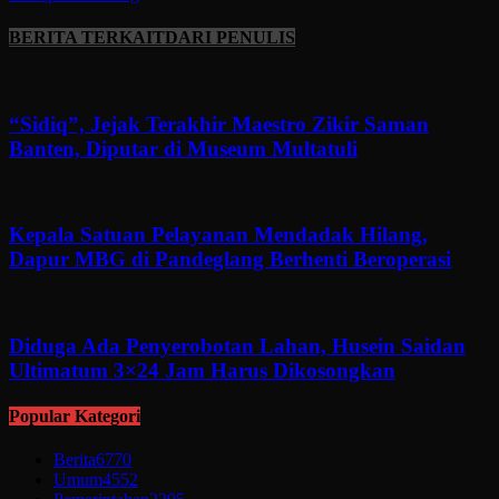
BERITA TERKAIT
DARI PENULIS
“Sidiq”, Jejak Terakhir Maestro Zikir Saman
Banten, Diputar di Museum Multatuli
Kepala Satuan Pelayanan Mendadak Hilang,
Dapur MBG di Pandeglang Berhenti Beroperasi
Diduga Ada Penyerobotan Lahan, Husein Saidan
Ultimatum 3×24 Jam Harus Dikosongkan
Popular Kategori
Berita
6770
Umum
4552