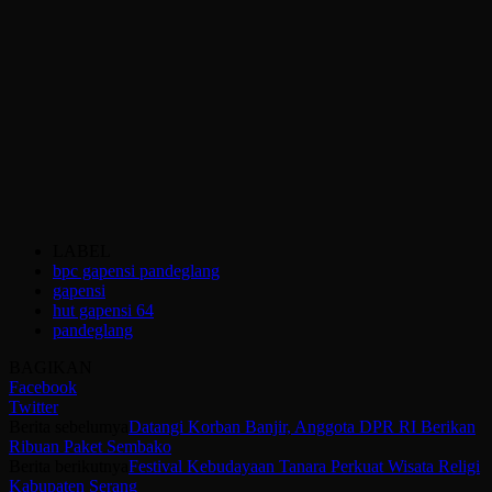
LABEL
bpc gapensi pandeglang
gapensi
hut gapensi 64
pandeglang
BAGIKAN
Facebook
Twitter
Berita sebelumya
Datangi Korban Banjir, Anggota DPR RI Berikan
Ribuan Paket Sembako
Berita berikutnya
Festival Kebudayaan Tanara Perkuat Wisata Religi
Kabupaten Serang