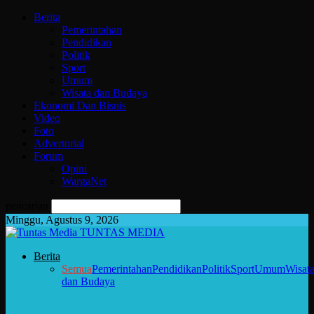
Berita
Pemerintahan
Pendidikan
Politik
Sport
Umum
Wisata dan Budaya
Ekonomi Dan Bisnis
Video
Foto
Advertorial
Forum
Opini
WargaNet
pencarian
Minggu, Agustus 9, 2026
TUNTAS MEDIA
Berita
Semua
Pemerintahan
Pendidikan
Politik
Sport
Umum
Wisat
dan Budaya