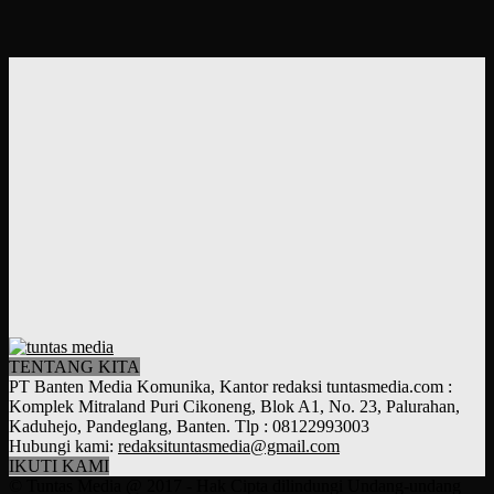
TENTANG KITA
PT Banten Media Komunika, Kantor redaksi tuntasmedia.com :
Komplek Mitraland Puri Cikoneng, Blok A1, No. 23, Palurahan,
Kaduhejo, Pandeglang, Banten. Tlp : 08122993003
Hubungi kami:
redaksituntasmedia@gmail.com
IKUTI KAMI
© Tuntas Media @ 2017 - Hak Cipta dilindungi Undang-undang