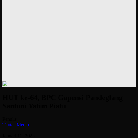
HUT ke-64, BPC Gapensi Pandeglang
Santuni Yatim Piatu
Penulis
Tuntas Media
-
Januari 12, 2023