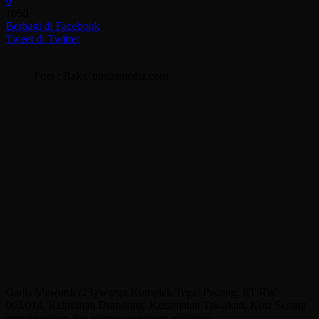
0
1050
Berbagi di Facebook
Tweet di Twitter
Foto : Raka/ tuntasmedia.com
Gadis Mawardi (23) warga Komplek Tegal Padang, RT/RW
003/014, Kelurahan Drangong, Kecamatan Taktakan, Kota Serang
meninggalkan dua telepon genggam miliknya.