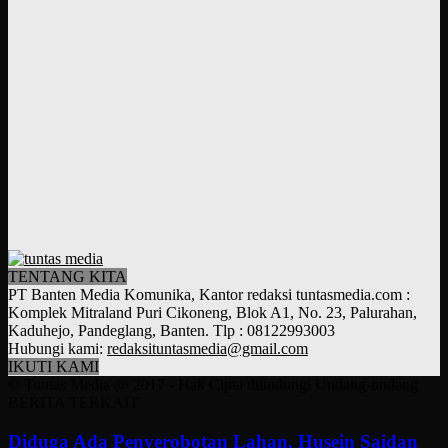
TENTANG KITA
PT Banten Media Komunika, Kantor redaksi tuntasmedia.com :
Komplek Mitraland Puri Cikoneng, Blok A1, No. 23, Palurahan,
Kaduhejo, Pandeglang, Banten. Tlp : 08122993003
Hubungi kami:
redaksituntasmedia@gmail.com
IKUTI KAMI
© Tuntas Media @ 2017 - Hak Cipta dilindungi Undang-undang
BERITA TERKAIT
Diduga Ada Penyerobotan Lahan, Husein Saidan