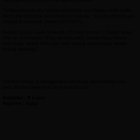
“Semua pakaian ada, bahkan handphone dua-duanya milik Gadis
masih ada tergeletak dalam kondisi menyala,” kata Machfudoh saat
ditemui di lokasinya, Selasa (29/8/2017).
Berikut ciri-ciri Gadis Mawardi (23) Binti Ichwan F. Hardi: tinggi
168 cm, berat badan 58 kg, berkulit putih, rambut lurus, bentuk
mula bulat, bentuk bola mata bulat sedang warna hitam, bentuk
hidung mancung.
Sebelum hilang, ia menggunakan kerudung hitam berbaju kaos
putih dan bercelana jeans berwarna biru tua.
Redaktur : R Fauzi
Reporter : Raka