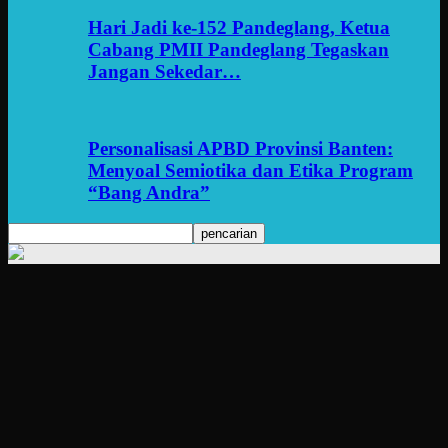
Hari Jadi ke-152 Pandeglang, Ketua
Cabang PMII Pandeglang Tegaskan
Jangan Sekedar…
Personalisasi APBD Provinsi Banten:
Menyoal Semiotika dan Etika Program
“Bang Andra”