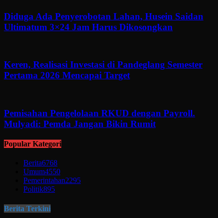
Diduga Ada Penyerobotan Lahan, Husein Saidan
Ultimatum 3×24 Jam Harus Dikosongkan
Keren, Realisasi Investasi di Pandeglang Semester
Pertama 2026 Mencapai Target
Pemisahan Pengelolaan RKUD dengan Payroll.
Mulyadi: Pemda Jangan Bikin Rumit
Popular Kategori
Berita
6768
Umum
4550
Pemerintahan
2295
Politik
895
Berita Terkini