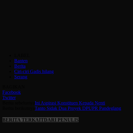
LABEL
Banten
Berita
Ciri-ciri Gadis hilang
Serang
BAGIKAN
Facebook
Twitter
Berita sebelumya
Ini Aspirasi Konstituen Kepada Nenti
Berita berikutnya
Tanto Sidak Dua Proyek DPUPR Pandeglang
BERITA TERKAIT
DARI PENULIS