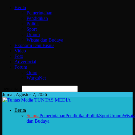
Berita
Pemerintahan
Pendidikan
Politik
Sport
Umum
Wisata dan Budaya
Ekonomi Dan Bisnis
Video
Foto
Advertorial
Forum
Opini
WargaNet
pencarian
Jumat, Agustus 7, 2026
TUNTAS MEDIA
Berita
Semua
Pemerintahan
Pendidikan
Politik
Sport
Umum
Wisat
dan Budaya