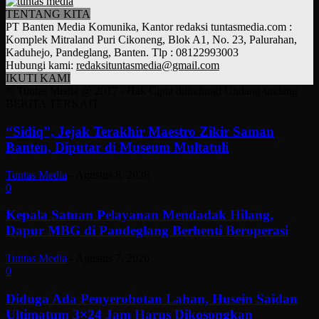
TENTANG KITA
PT Banten Media Komunika, Kantor redaksi tuntasmedia.com :
Komplek Mitraland Puri Cikoneng, Blok A1, No. 23, Palurahan,
Kaduhejo, Pandeglang, Banten. Tlp : 08122993003
Hubungi kami:
redaksituntasmedia@gmail.com
IKUTI KAMI
© Tuntas Media @ 2017 - Hak Cipta dilindungi Undang-undang
BERITA TERKAIT
“Sidiq”, Jejak Terakhir Maestro Zikir Saman
Banten, Diputar di Museum Multatuli
Tuntas Media
-
Agustus 8, 2026
0
Kepala Satuan Pelayanan Mendadak Hilang,
Dapur MBG di Pandeglang Berhenti Beroperasi
Tuntas Media
-
Agustus 7, 2026
0
Diduga Ada Penyerobotan Lahan, Husein Saidan
Ultimatum 3×24 Jam Harus Dikosongkan