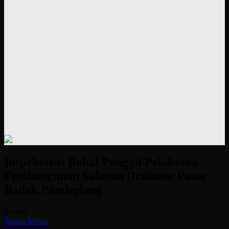
Inspektorat Bakal Panggil Pelaksana
Pembangunan Saluran Drainase Pasar
Badak Pandeglang
Penulis
Tuntas Media