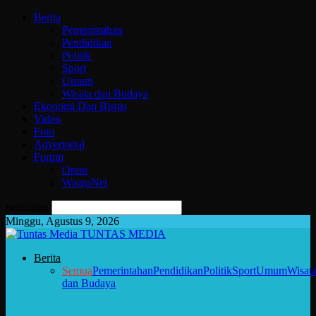
Berita
Pemerintahan
Pendidikan
Politik
Sport
Umum
Wisata dan Budaya
Ekonomi Dan Bisnis
Video
Foto
Advertorial
Forum
Opini
WargaNet
pencarian
Minggu, Agustus 9, 2026
TUNTAS MEDIA
Berita
Semua
Pemerintahan
Pendidikan
Politik
Sport
Umum
Wisat
dan Budaya