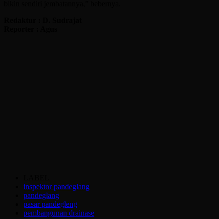
bikin sendiri jembatannya,” bebernya.
Redaktur : D. Sudrajat
Reporter : Agus
LABEL
inspektor pandeglang
pandeglang
pasar pandegleng
pembangunan drainase