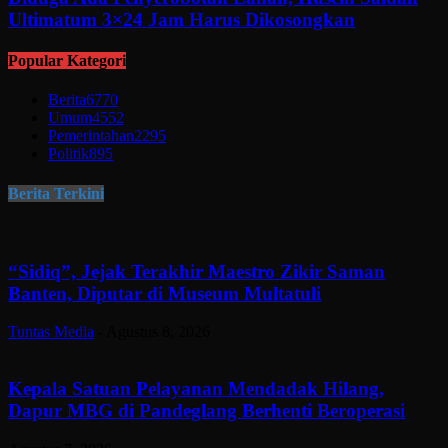
Ultimatum 3×24 Jam Harus Dikosongkan
Popular Kategori
Berita
6770
Umum
4552
Pemerintahan
2295
Politik
895
Berita Terkini
“Sidiq”, Jejak Terakhir Maestro Zikir Saman
Banten, Diputar di Museum Multatuli
Tuntas Media
-
Agustus 8, 2026
Kepala Satuan Pelayanan Mendadak Hilang,
Dapur MBG di Pandeglang Berhenti Beroperasi