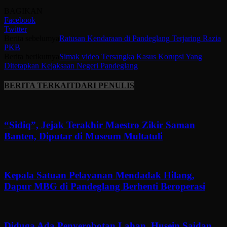
BAGIKAN
Facebook
Twitter
Berita sebelumya
Ratusan Kendaraan di Pandeglang Terjaring Razia
PKB
Berita berikutnya
Simak video Tersangka Kasus Korupsi Yang
Ditetapkan Kejaksaan Negeri Pandeglang
BERITA TERKAIT
DARI PENULIS
“Sidiq”, Jejak Terakhir Maestro Zikir Saman
Banten, Diputar di Museum Multatuli
Kepala Satuan Pelayanan Mendadak Hilang,
Dapur MBG di Pandeglang Berhenti Beroperasi
Diduga Ada Penyerobotan Lahan, Husein Saidan