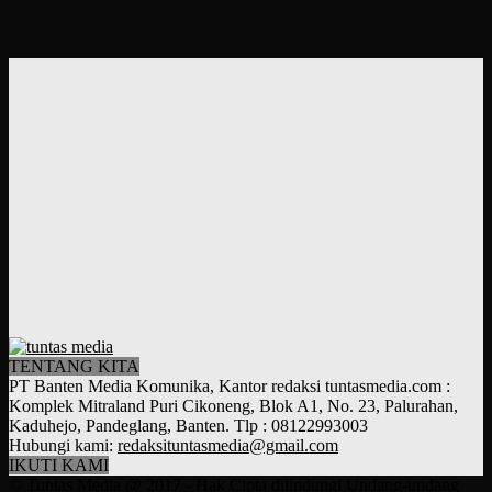
TENTANG KITA
PT Banten Media Komunika, Kantor redaksi tuntasmedia.com :
Komplek Mitraland Puri Cikoneng, Blok A1, No. 23, Palurahan,
Kaduhejo, Pandeglang, Banten. Tlp : 08122993003
Hubungi kami:
redaksituntasmedia@gmail.com
IKUTI KAMI
© Tuntas Media @ 2017 - Hak Cipta dilindungi Undang-undang