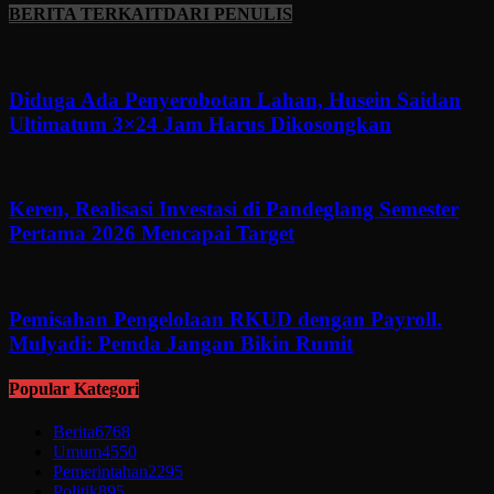
BERITA TERKAIT
DARI PENULIS
Diduga Ada Penyerobotan Lahan, Husein Saidan
Ultimatum 3×24 Jam Harus Dikosongkan
Keren, Realisasi Investasi di Pandeglang Semester
Pertama 2026 Mencapai Target
Pemisahan Pengelolaan RKUD dengan Payroll.
Mulyadi: Pemda Jangan Bikin Rumit
Popular Kategori
Berita
6768
Umum
4550
Pemerintahan
2295
Politik
895