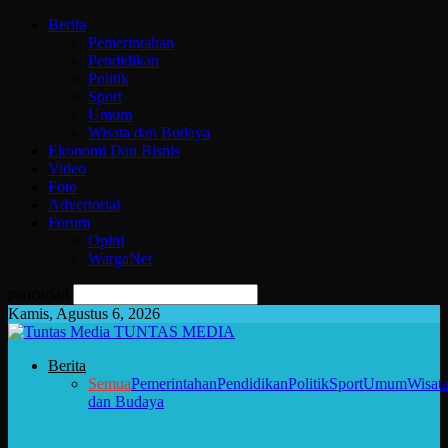
Berita
Pemerintahan
Pendidikan
Politik
Sport
Umum
Wisata dan Budaya
Ekonomi Dan Bisnis
Video
Foto
Advertorial
Forum
Opini
WargaNet
pencarian
Kamis, Agustus 6, 2026
TUNTAS MEDIA
Berita
Semua
Pemerintahan
Pendidikan
Politik
Sport
Umum
Wisat
dan Budaya