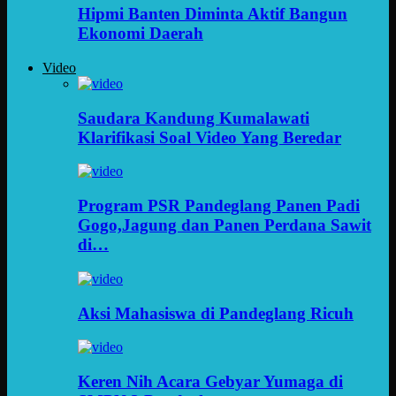
Hipmi Banten Diminta Aktif Bangun
Ekonomi Daerah
Video
Saudara Kandung Kumalawati
Klarifikasi Soal Video Yang Beredar
Program PSR Pandeglang Panen Padi
Gogo,Jagung dan Panen Perdana Sawit
di…
Aksi Mahasiswa di Pandeglang Ricuh
Keren Nih Acara Gebyar Yumaga di