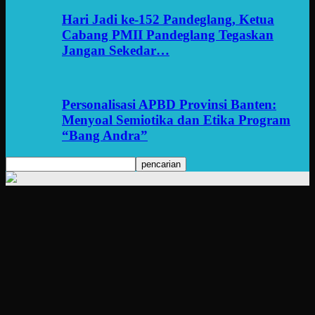
Hari Jadi ke-152 Pandeglang, Ketua
Cabang PMII Pandeglang Tegaskan
Jangan Sekedar…
Personalisasi APBD Provinsi Banten:
Menyoal Semiotika dan Etika Program
“Bang Andra”