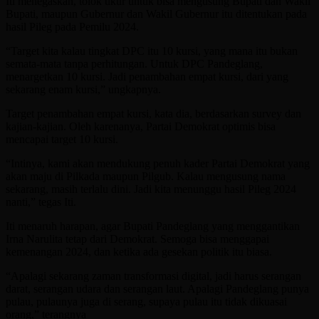
Iti menegaskan, tolok ukur untuk bisa mengusung Bupati dan Wakil
Bupati, maupun Gubernur dan Wakil Gubernur itu ditentukan pada
hasil Pileg pada Pemilu 2024.
“Target kita kalau tingkat DPC itu 10 kursi, yang mana itu bukan
semata-mata tanpa perhitungan. Untuk DPC Pandeglang,
menargetkan 10 kursi. Jadi penambahan empat kursi, dari yang
sekarang enam kursi,” ungkapnya.
Target penambahan empat kursi, kata dia, berdasarkan survey dan
kajian-kajian. Oleh karenanya, Partai Demokrat optimis bisa
mencapai target 10 kursi.
“Intinya, kami akan mendukung penuh kader Partai Demokrat yang
akan maju di Pilkada maupun Pilgub. Kalau mengusung nama
sekarang, masih terlalu dini. Jadi kita menunggu hasil Pileg 2024
nanti,” tegas Iti.
Iti menaruh harapan, agar Bupati Pandeglang yang menggantikan
Irna Narulita tetap dari Demokrat. Semoga bisa menggapai
kemenangan 2024, dan ketika ada gesekan politik itu biasa.
“Apalagi sekarang zaman transformasi digital, jadi harus serangan
darat, serangan udara dan serangan laut. Apalagi Pandeglang punya
pulau, pulaunya juga di serang, supaya pulau itu tidak dikuasai
orang,” terangnya