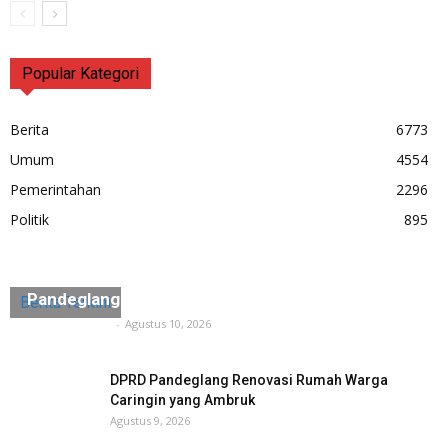
Popular Kategori
Berita
6773
Umum
4554
Pemerintahan
2296
Politik
895
Waka Satgas MBG Pandeglang Doni : 20 SPPG di
Pandeglang Siap-Siap Dapat Sanksi Dari BGN
Berita Terkini
Tuntas Media
-
Agustus 10, 2026
DPRD Pandeglang Renovasi Rumah Warga
Caringin yang Ambruk
Agustus 9, 2026