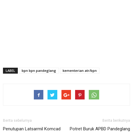
LABEL
bpn bpn pandeglang
kementerian atr/bpn
Berita sebelumya
Berita berikutnya
Penutupan Latsarmil Komcad
Potret Buruk APBD Pandeglang