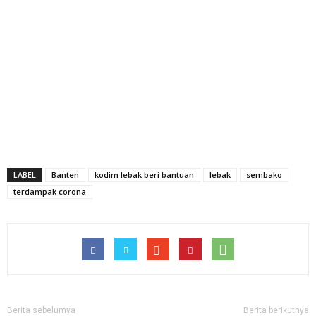
LABEL
Banten
kodim lebak beri bantuan
lebak
sembako
terdampak corona
Berita sebelumya
Berita berikutnya