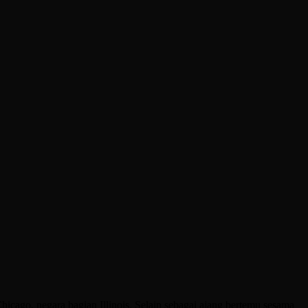
ago, negara bagian Illinois. Selain sebagai ajang bertemu sesama