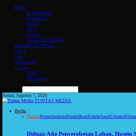
Berita
Pemerintahan
Pendidikan
Politik
Sport
Umum
Wisata dan Budaya
Ekonomi Dan Bisnis
Video
Foto
Advertorial
Forum
Opini
WargaNet
pencarian
Jumat, Agustus 7, 2026
TUNTAS MEDIA
Berita
Semua
Pemerintahan
Pendidikan
Politik
Sport
Umum
Wisat
Diduga Ada Penyerobotan Lahan, Husein 