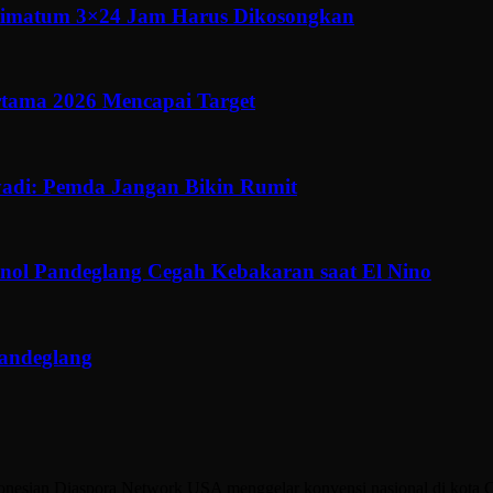
ltimatum 3×24 Jam Harus Dikosongkan
ertama 2026 Mencapai Target
adi: Pemda Jangan Bikin Rumit
ol Pandeglang Cegah Kebakaran saat El Nino
Pandeglang
sian Diaspora Network USA menggelar konvensi nasional di kota Chic