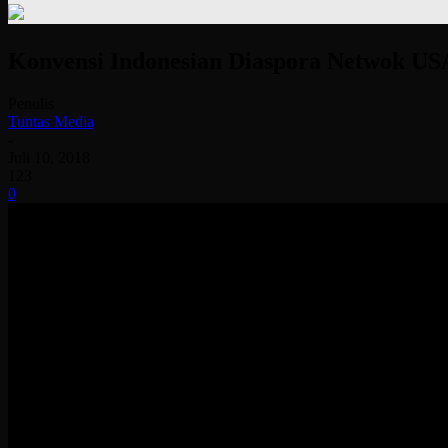
Konvensi Indonesian Diaspora Netwok USA 
Penulis
Tuntas Media
-
Juli 10, 2018
123
0