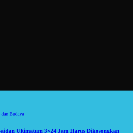
a dan Budaya
Saidan Ultimatum 3×24 Jam Harus Dikosongkan