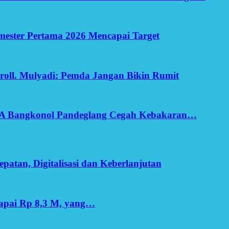
Semester Pertama 2026 Mencapai Target
oll. Mulyadi: Pemda Jangan Bikin Rumit
SA Bangkonol Pandeglang Cegah Kebakaran…
patan, Digitalisasi dan Keberlanjutan
apai Rp 8,3 M, yang…