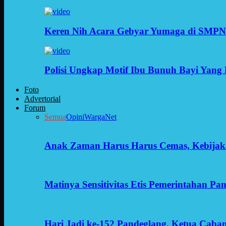
Keren Nih Acara Gebyar Yumaga di SMPN
Polisi Ungkap Motif Ibu Bunuh Bayi Yang 
Foto
Advertorial
Forum
Semua
Opini
WargaNet
Anak Zaman Harus Harus Cemas, Kebijak
Matinya Sensitivitas Etis Pemerintahan Pa
Hari Jadi ke-152 Pandeglang, Ketua Cab