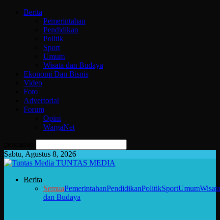
Berita
Pemerintahan
Pendidikan
Politik
Sport
Umum
Wisata dan Budaya
Ekonomi Dan Bisnis
Video
Foto
Advertorial
Forum
Opini
WargaNet
pencarian
Sabtu, Agustus 8, 2026
TUNTAS MEDIA
Berita
Semua
Pemerintahan
Pendidikan
Politik
Sport
Umum
Wisat
dan Budaya