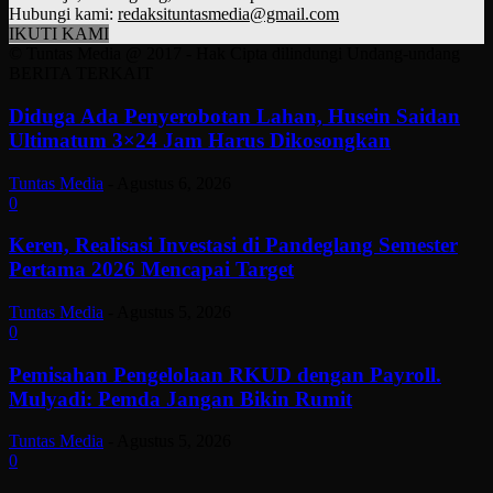
Hubungi kami:
redaksituntasmedia@gmail.com
IKUTI KAMI
© Tuntas Media @ 2017 - Hak Cipta dilindungi Undang-undang
BERITA TERKAIT
Diduga Ada Penyerobotan Lahan, Husein Saidan
Ultimatum 3×24 Jam Harus Dikosongkan
Tuntas Media
-
Agustus 6, 2026
0
Keren, Realisasi Investasi di Pandeglang Semester
Pertama 2026 Mencapai Target
Tuntas Media
-
Agustus 5, 2026
0
Pemisahan Pengelolaan RKUD dengan Payroll.
Mulyadi: Pemda Jangan Bikin Rumit
Tuntas Media
-
Agustus 5, 2026
0