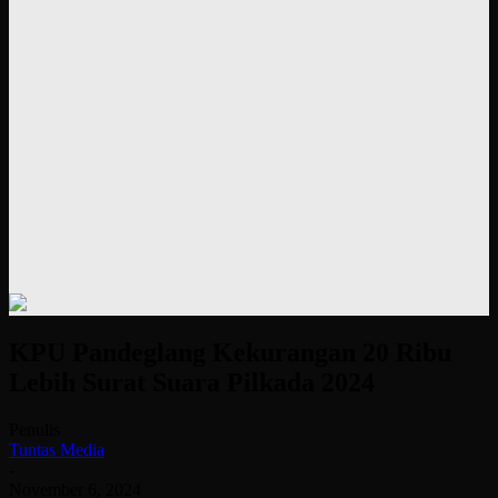
KPU Pandeglang Kekurangan 20 Ribu
Lebih Surat Suara Pilkada 2024
Penulis
Tuntas Media
-
November 6, 2024