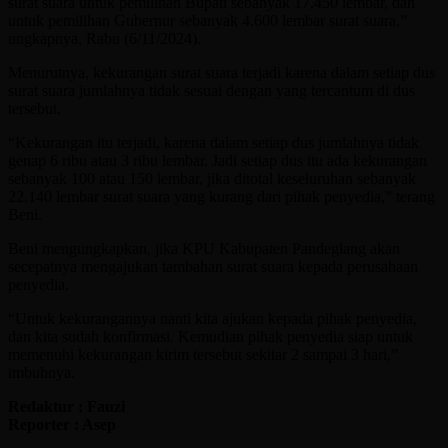
surat suara untuk pemilihan Bupati sebanyak 17.450 lembar, dan
untuk pemilihan Gubernur sebanyak 4.600 lembar surat suara,”
ungkapnya, Rabu (6/11/2024).
Menurutnya, kekurangan surat suara terjadi karena dalam setiap dus
surat suara jumlahnya tidak sesuai dengan yang tercantum di dus
tersebut.
“Kekurangan itu terjadi, karena dalam setiap dus jumlahnya tidak
genap 6 ribu atau 3 ribu lembar. Jadi setiap dus itu ada kekurangan
sebanyak 100 atau 150 lembar, jika ditotal keseluruhan sebanyak
22.140 lembar surat suara yang kurang dari pihak penyedia,” terang
Beni.
Beni mengungkapkan, jika KPU Kabupaten Pandeglang akan
secepatnya mengajukan tambahan surat suara kepada perusahaan
penyedia.
“Untuk kekurangannya nanti kita ajukan kepada pihak penyedia,
dan kita sudah konfirmasi. Kemudian pihak penyedia siap untuk
memenuhi kekurangan kirim tersebut sekitar 2 sampai 3 hari,”
imbuhnya.
Redaktur : Fauzi
Reporter : Asep