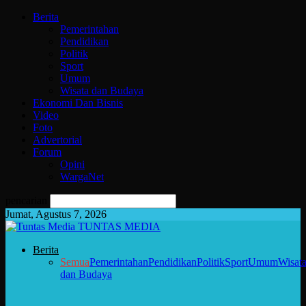
Berita
Pemerintahan
Pendidikan
Politik
Sport
Umum
Wisata dan Budaya
Ekonomi Dan Bisnis
Video
Foto
Advertorial
Forum
Opini
WargaNet
pencarian
Jumat, Agustus 7, 2026
TUNTAS MEDIA
Berita
Semua
Pemerintahan
Pendidikan
Politik
Sport
Umum
Wisat
dan Budaya