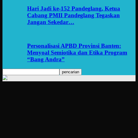
Hari Jadi ke-152 Pandeglang, Ketua
Cabang PMII Pandeglang Tegaskan
Jangan Sekedar…
Personalisasi APBD Provinsi Banten:
Menyoal Semiotika dan Etika Program
“Bang Andra”