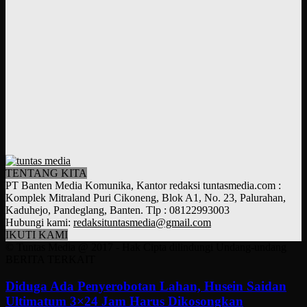
TENTANG KITA
PT Banten Media Komunika, Kantor redaksi tuntasmedia.com :
Komplek Mitraland Puri Cikoneng, Blok A1, No. 23, Palurahan,
Kaduhejo, Pandeglang, Banten. Tlp : 08122993003
Hubungi kami:
redaksituntasmedia@gmail.com
IKUTI KAMI
© Tuntas Media @ 2017 - Hak Cipta dilindungi Undang-undang
BERITA TERKAIT
Diduga Ada Penyerobotan Lahan, Husein Saidan
Ultimatum 3×24 Jam Harus Dikosongkan