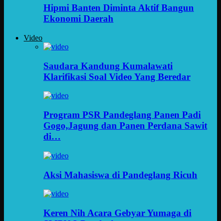
Hipmi Banten Diminta Aktif Bangun
Ekonomi Daerah
Video
Saudara Kandung Kumalawati
Klarifikasi Soal Video Yang Beredar
Program PSR Pandeglang Panen Padi
Gogo,Jagung dan Panen Perdana Sawit
di…
Aksi Mahasiswa di Pandeglang Ricuh
Keren Nih Acara Gebyar Yumaga di