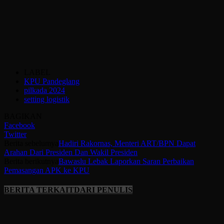
LABEL
KPU Pandeglang
pilkada 2024
setting logistik
BAGIKAN
Facebook
Twitter
Berita sebelumya
Hadiri Rakornas, Menteri ART/BPN Dapat
Arahan Dari Presiden Dan Wakil Presiden
Berita berikutnya
Bawaslu Lebak Laporkan Saran Perbaikan
Pemasangan APK ke KPU
BERITA TERKAIT
DARI PENULIS