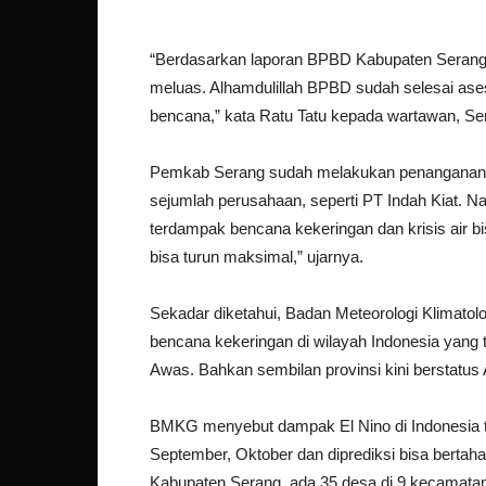
“Berdasarkan laporan BPBD Kabupaten Serang ko
meluas. Alhamdulillah BPBD sudah selesai ase
bencana,” kata Ratu Tatu kepada wartawan, Sen
Pemkab Serang sudah melakukan penanganan b
sejumlah perusahaan, seperti PT Indah Kiat. 
terdampak bencana kekeringan dan krisis air bis
bisa turun maksimal,” ujarnya.
Sekadar diketahui, Badan Meteorologi Klimatol
bencana kekeringan di wilayah Indonesia yang t
Awas. Bahkan sembilan provinsi kini berstatus
BMKG menyebut dampak El Nino di Indonesia t
September, Oktober dan diprediksi bisa berta
Kabupaten Serang, ada 35 desa di 9 kecamatan 