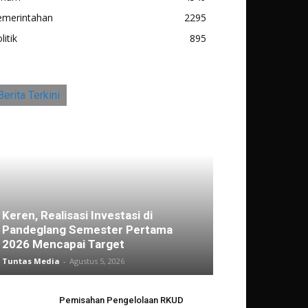
emerintahan
2295
litik
895
Berita Terkini
Keren, Realisasi Investasi di
Pandeglang Semester Pertama
2026 Mencapai Target
Tuntas Media
-
Agustus 5, 2026
Pemisahan Pengelolaan RKUD