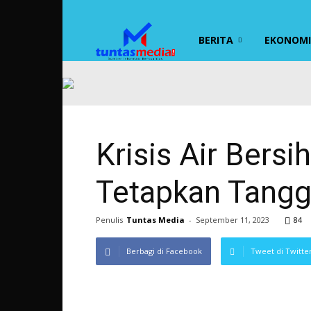
TUNTAS
BERITA
EKONOMI 
MEDIA
Krisis Air Bers
Tetapkan Tangg
Penulis
Tuntas Media
-
September 11, 2023
84
Berbagi di Facebook
Tweet di Twitte