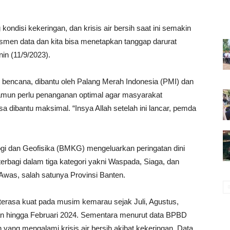
ndisi kekeringan, dan krisis air bersih saat ini semakin
smen data dan kita bisa menetapkan tanggap darurat
in (11/9/2023).
encana, dibantu oleh Palang Merah Indonesia (PMI) dan
Namun perlu penanganan optimal agar masyarakat
a dibantu maksimal. “Insya Allah setelah ini lancar, pemda
ogi dan Geofisika (BMKG) mengeluarkan peringatan dini
erbagi dalam tiga kategori yakni Waspada, Siaga, dan
 Awas, salah satunya Provinsi Banten.
erasa kuat pada musim kemarau sejak Juli, Agustus,
han hingga Februari 2024. Sementara menurut data BPBD
yang mengalami krisis air bersih akibat kekeringan. Data