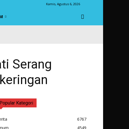
Kamis, Agustus 6, 2026
M
ati Serang
keringan
Popular Kategori
rita
6767
mum
4549