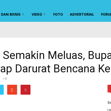
DAN BISNIS
VIDEO
FOTO
ADVERTORIAL
FORU
ih Semakin Meluas, Bup
ap Darurat Bencana Ke
0
r
Be
U