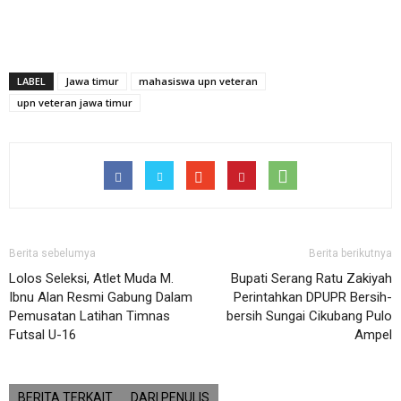
LABEL
Jawa timur
mahasiswa upn veteran
upn veteran jawa timur
Berita sebelumya
Berita berikutnya
Lolos Seleksi, Atlet Muda M.
Bupati Serang Ratu Zakiyah
Ibnu Alan Resmi Gabung Dalam
Perintahkan DPUPR Bersih-
Pemusatan Latihan Timnas
bersih Sungai Cikubang Pulo
Futsal U-16
Ampel
BERITA TERKAIT
DARI PENULIS