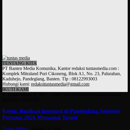
TENTANG KITA
PT Banten Media Komunika, Kantor redaksi tuntasmedia.com :
Komplek Mitraland Puri Cikoneng, Blok A1, No. 23, Palurahan,
Kaduhejo, Pandeglang, Banten. Tlp : 08122993003
Hubungi kami:
redaksituntasmedia@gmail.com
IKUTI KAMI
© Tuntas Media @ 2017 - Hak Cipta dilindungi Undang-undang
BERITA TERKAIT
Keren, Realisasi Investasi di Pandeglang Semester
Pertama 2026 Mencapai Target
Tuntas Media
-
Agustus 5, 2026