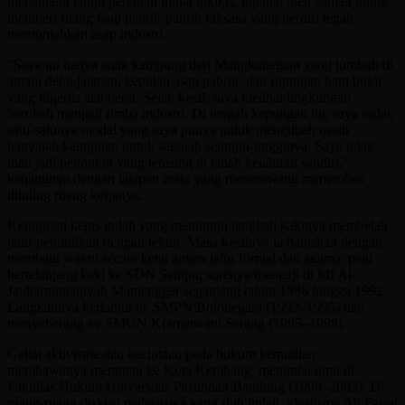
menantang langit perlahan mulai dikikis, dipahat oleh zaman untuk
memberi ruang bagi pabrik-pabrik raksasa yang berdiri tegak
memuntahkan asap industri.
“Saya ini hanya anak kampung dari Mangkunegara yang tumbuh di
antara debu jalanan, kepulan asap pabrik, dan runtuhan batu bukit
yang digerus alat berat. Sejak kecil, saya melihat lingkungan
berubah menjadi rimba industri. Di tengah kepungan itu, saya sadar,
satu-satunya modal yang saya punya untuk mengubah nasib
hanyalah keinginan untuk sekolah setinggi-tingginya. Saya tidak
mau jadi penonton yang terasing di tanah kelahiran sendiri,”
kenangnya dengan tatapan mata yang menerawang menerobos
dinding ruang kerjanya.
Keinginan keras itulah yang menuntun langkah kakinya membelah
jalur pendidikan dengan tekun. Masa kecilnya ia habiskan dengan
membagi waktu secara ketat antara jalur formal dan agama; pagi
bertelanjang kaki ke SDN Sempu, sorenya mengaji di MI Al-
Jauhartunnaqiyah Mamengger sepanjang tahun 1986 hingga 1992.
Langkahnya berlanjut ke SMPN Bojonegara (1992–1995) dan
menyeberang ke SMUN Kramatwatu Serang (1995–1998).
Geliat aktivisme dan kecintaan pada hukum kemudian
membawanya merantau ke Kota Kembang, menimba ilmu di
Fakultas Hukum Universitas Pasundan Bandung (1998–2002). Di
ruang-ruang diskusi mahasiswa yang riuh itulah, idealisme Ali Faisal