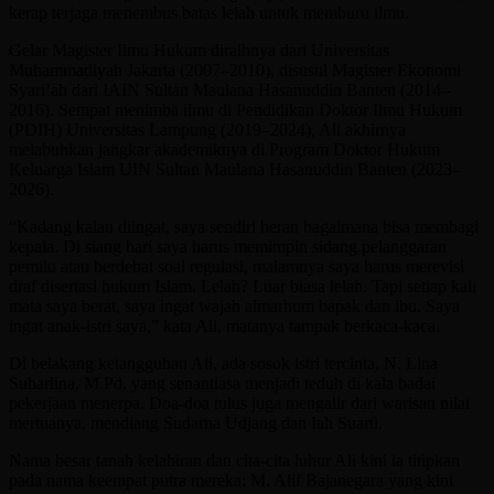
kerap terjaga menembus batas lelah untuk memburu ilmu.
Gelar Magister Ilmu Hukum diraihnya dari Universitas
Muhammadiyah Jakarta (2007–2010), disusul Magister Ekonomi
Syari’ah dari IAIN Sultan Maulana Hasanuddin Banten (2014–
2016). Sempat menimba ilmu di Pendidikan Doktor Ilmu Hukum
(PDIH) Universitas Lampung (2019–2024), Ali akhirnya
melabuhkan jangkar akademiknya di Program Doktor Hukum
Keluarga Islam UIN Sultan Maulana Hasanuddin Banten (2023–
2026).
“Kadang kalau diingat, saya sendiri heran bagaimana bisa membagi
kepala. Di siang hari saya harus memimpin sidang pelanggaran
pemilu atau berdebat soal regulasi, malamnya saya harus merevisi
draf disertasi hukum Islam. Lelah? Luar biasa lelah. Tapi setiap kali
mata saya berat, saya ingat wajah almarhum bapak dan ibu. Saya
ingat anak-istri saya,” kata Ali, matanya tampak berkaca-kaca.
Di belakang ketangguhan Ali, ada sosok istri tercinta, N. Lina
Suharlina, M.Pd, yang senantiasa menjadi teduh di kala badai
pekerjaan menerpa. Doa-doa tulus juga mengalir dari warisan nilai
mertuanya, mendiang Sudarna Udjang dan Iah Suarti.
Nama besar tanah kelahiran dan cita-cita luhur Ali kini ia titipkan
pada nama keempat putra mereka: M. Alif Bajanegara yang kini