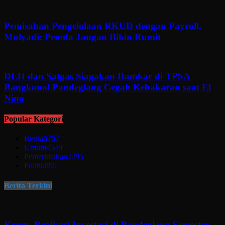
Pemisahan Pengelolaan RKUD dengan Payroll.
Mulyadi: Pemda Jangan Bikin Rumit
DLH dan Satgas Siagakan Damkar di TPSA
Bangkonol Pandeglang Cegah Kebakaran saat El
Nino
Popular Kategori
Berita
6767
Umum
4549
Pemerintahan
2295
Politik
895
Berita Terkini
Keren, Realisasi Investasi di Pandeglang Semester