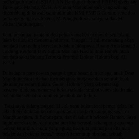
menempuh studi di STIA LAN Bandung inbound FISIP Universitas
Brawijaya Malang, M. R. Aryudha Mangkunegara yang sedang
digembleng di kawah candradimuka KMI PMDG Gontor, serta dua
putranya yang masih kecil, M. Anugerah Sastranegara dan M.
Akbar Pandunegara.
Kini, penantian panjang dan peluh yang bercucuran di sepanjang
jalan berliku itu menemui hilirnya. Tanggal 11 Juli mendatang akan
menjadi hari paling bersejarah dalam hidupnya. Ruang Aula lantai 3
Gedung Rektorat UIN Sultan Maulana Hasanuddin Banten akan
menjadi saksi Sidang Terbuka Promosi Doktor Hukum bagi Ali
Faisal.
Di hadapan para dewan penguji, guru besar, dan kolega, anak Desa
Mangkunegara ini akan mempertanggungjawabkan seluruh buah
pikirannya secara ilmiah. Gelar “Doktor” yang sebentar lagi
tersemat di depan namanya bukan sekadar simbol status akademik,
melainkan sebuah monumen pembuktian hidup.
“Bagi saya, sidang tanggal 11 Juli nanti bukan soal pamer gelar. Ini
adalah pembuktian kepada anak-anak muda di kampung saya, di
Mangkunegara, di Bojonegara, dan di seluruh pelosok Banten. Saya
ingin mereka tahu, dari mana pun kita berasal, sekampung apa pun
tempat lahir kita, takdir yang agung bisa kita jemput jika kita mau
belajar dan bekerja keras,” ucap Ali menutup obrolan, sebuah