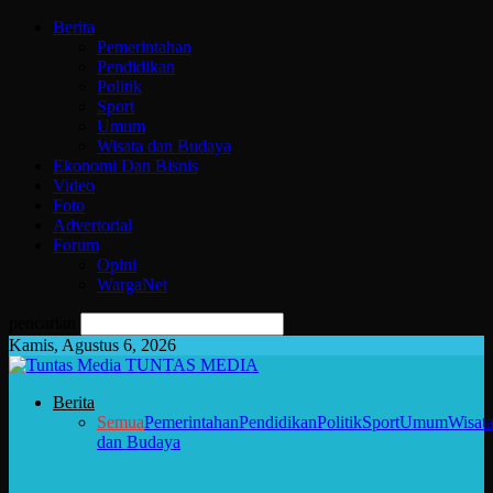
Berita
Pemerintahan
Pendidikan
Politik
Sport
Umum
Wisata dan Budaya
Ekonomi Dan Bisnis
Video
Foto
Advertorial
Forum
Opini
WargaNet
pencarian
Kamis, Agustus 6, 2026
TUNTAS MEDIA
Berita
Semua
Pemerintahan
Pendidikan
Politik
Sport
Umum
Wisat
dan Budaya