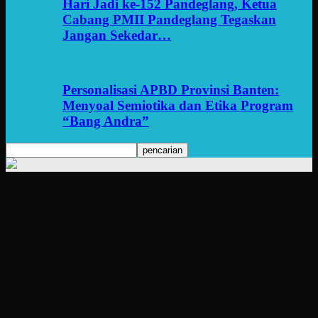
Hari Jadi ke-152 Pandeglang, Ketua
Cabang PMII Pandeglang Tegaskan
Jangan Sekedar…
Personalisasi APBD Provinsi Banten:
Menyoal Semiotika dan Etika Program
“Bang Andra”