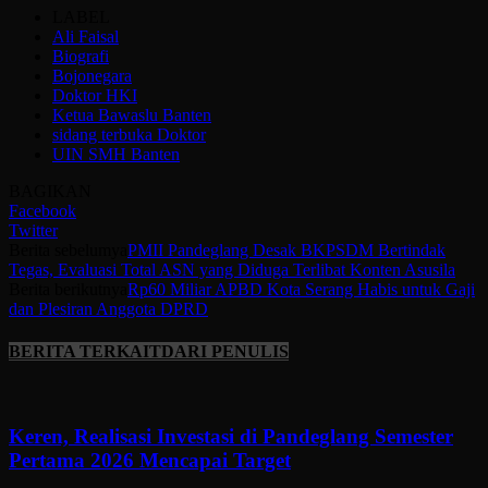
LABEL
Ali Faisal
Biografi
Bojonegara
Doktor HKI
Ketua Bawaslu Banten
sidang terbuka Doktor
UIN SMH Banten
BAGIKAN
Facebook
Twitter
Berita sebelumya
PMII Pandeglang Desak BKPSDM Bertindak
Tegas, Evaluasi Total ASN yang Diduga Terlibat Konten Asusila
Berita berikutnya
Rp60 Miliar APBD Kota Serang Habis untuk Gaji
dan Plesiran Anggota DPRD
BERITA TERKAIT
DARI PENULIS
Keren, Realisasi Investasi di Pandeglang Semester
Pertama 2026 Mencapai Target