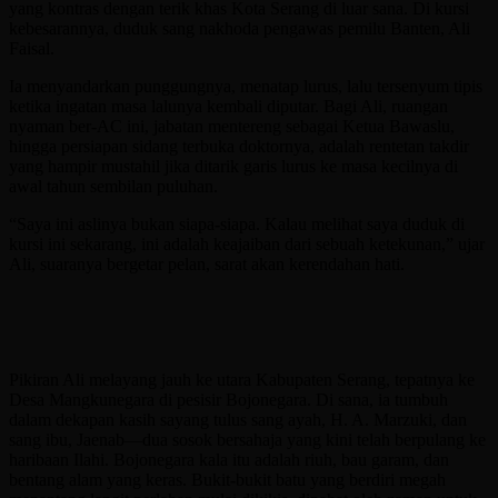
yang kontras dengan terik khas Kota Serang di luar sana. Di kursi
kebesarannya, duduk sang nakhoda pengawas pemilu Banten, Ali
Faisal.
Ia menyandarkan punggungnya, menatap lurus, lalu tersenyum tipis
ketika ingatan masa lalunya kembali diputar. Bagi Ali, ruangan
nyaman ber-AC ini, jabatan mentereng sebagai Ketua Bawaslu,
hingga persiapan sidang terbuka doktornya, adalah rentetan takdir
yang hampir mustahil jika ditarik garis lurus ke masa kecilnya di
awal tahun sembilan puluhan.
“Saya ini aslinya bukan siapa-siapa. Kalau melihat saya duduk di
kursi ini sekarang, ini adalah keajaiban dari sebuah ketekunan,” ujar
Ali, suaranya bergetar pelan, sarat akan kerendahan hati.
Pikiran Ali melayang jauh ke utara Kabupaten Serang, tepatnya ke
Desa Mangkunegara di pesisir Bojonegara. Di sana, ia tumbuh
dalam dekapan kasih sayang tulus sang ayah, H. A. Marzuki, dan
sang ibu, Jaenab—dua sosok bersahaja yang kini telah berpulang ke
haribaan Ilahi. Bojonegara kala itu adalah riuh, bau garam, dan
bentang alam yang keras. Bukit-bukit batu yang berdiri megah