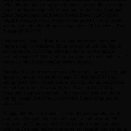
mekar. Namun, jalan hidup setelah lulus tak pernah linier. Ia sempat
mencicipi dinginnya lantai birokrasi, mula-mula menjadi staf pada
Dinas Pertambangan dan Energi Provinsi Banten (2005–2009),
hingga berseragam PNS di Pemkab Serang (2010–2013). Di sela-
sela itu, ia membagikan ilmunya sebagai dosen di Universitas Bina
Bangsa (2009–2015).
“Semua saya jalani. Jadi staf biasa, naik motor menembus debu,
hingga mengajar mahasiswa. Hidup saya penuh kelokan. Tapi di
setiap tikungan, saya selalu berbisik pada diri sendiri: Jangan
berhenti belajar, Ali. Buku-buku itu yang akan menyelamatkanmu, ”
tuturnya sembari membenarkan posisi duduknya.
Panggilan jiwa akhirnya membawa Ali masuk ke arena kepemiluan.
Integritasnya diuji saat terpilih sebagai Komisioner KPU Kota
Serang (2013–2017), sebelum akhirnya beralih ke lini pengawasan
sebagai Komisioner Bawaslu Provinsi Banten (2017–2022).
Keteguhan sikapnya membuat ia dipercaya memegang nakhoda
tertinggi sebagai Ketua Bawaslu Provinsi Banten untuk periode
2022–2027.
Menjaga demokrasi di Banten—daerah dengan dinamika politik
yang kerap “hangat” dan penuh tekanan—membuat waktu Ali
terkuras habis. Namun, bagi Ali Faisal, praktik tanpa teori adalah
kebutaan. Di tengah malam yang sunyi, saat seluruh kota tertidur, ia