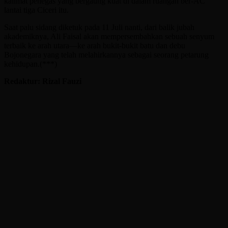
kalimat penegas yang bergaung kuat di dalam ruangan ber-AC
lantai tiga Ciceri itu.
Saat palu sidang diketuk pada 11 Juli nanti, dari balik jubah
akademiknya, Ali Faisal akan mempersembahkan sebuah senyum
terbaik ke arah utara—ke arah bukit-bukit batu dan debu
Bojonegara yang telah melahirkannya sebagai seorang petarung
kehidupan.(***)
Redaktur: Rizal Fauzi