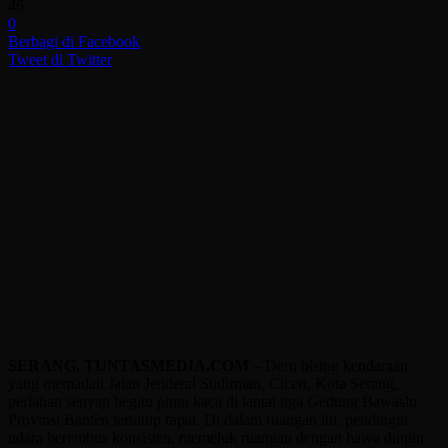
46
0
Berbagi di Facebook
Tweet di Twitter
SERANG, TUNTASMEDIA.COM
– Deru bising kendaraan
yang memadati Jalan Jenderal Sudirman, Ciceri, Kota Serang,
perlahan senyap begitu pintu kaca di lantai tiga Gedung Bawaslu
Provinsi Banten tertutup rapat. Di dalam ruangan itu, pendingin
udara berembus konsisten, memeluk ruangan dengan hawa dingin