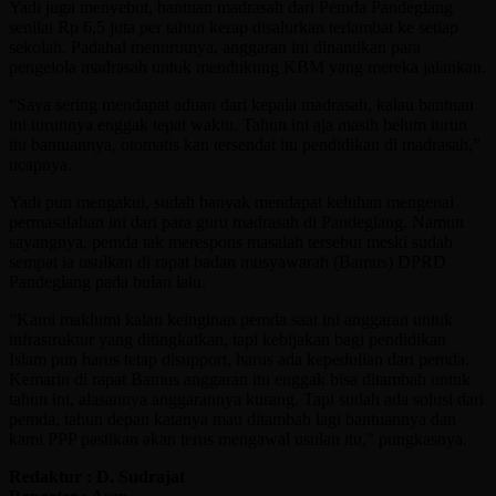
Yadi juga menyebut, bantuan madrasah dari Pemda Pandeglang
senilai Rp 6,5 juta per tahun kerap disalurkan terlambat ke setiap
sekolah. Padahal menurutnya, anggaran ini dinantikan para
pengelola madrasah untuk mendukung KBM yang mereka jalankan.
“Saya sering mendapat aduan dari kepala madrasah, kalau bantuan
ini turunnya enggak tepat waktu. Tahun ini aja masih belum turun
itu bantuannya, otomatis kan tersendat itu pendidikan di madrasah,”
ucapnya.
Yadi pun mengakui, sudah banyak mendapat keluhan mengenai
permasalahan ini dari para guru madrasah di Pandeglang. Namun
sayangnya, pemda tak merespons masalah tersebut meski sudah
sempat ia usulkan di rapat badan musyawarah (Bamus) DPRD
Pandeglang pada bulan lalu.
“Kami maklumi kalau keinginan pemda saat ini anggaran untuk
infrastruktur yang ditingkatkan, tapi kebijakan bagi pendidikan
Islam pun harus tetap disupport, harus ada kepedulian dari pemda.
Kemarin di rapat Bamus anggaran itu enggak bisa ditambah untuk
tahun ini, alasannya anggarannya kurang. Tapi sudah ada solusi dari
pemda, tahun depan katanya mau ditambah lagi bantuannya dan
kami PPP pastikan akan terus mengawal usulan itu,” pungkasnya.
Redaktur : D. Sudrajat