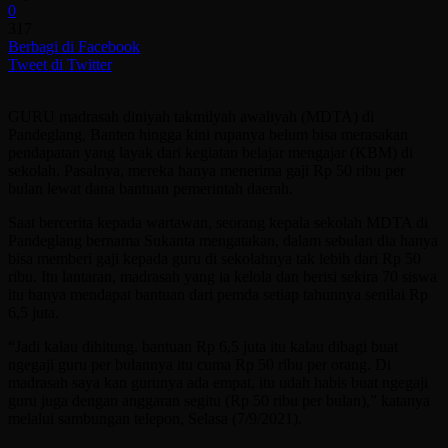
0
317
Berbagi di Facebook
Tweet di Twitter
GURU madrasah diniyah takmilyah awaliyah (MDTA) di
Pandeglang, Banten hingga kini rupanya belum bisa merasakan
pendapatan yang layak dari kegiatan belajar mengajar (KBM) di
sekolah. Pasalnya, mereka hanya menerima gaji Rp 50 ribu per
bulan lewat dana bantuan pemerintah daerah.
Saat bercerita kepada wartawan, seorang kepala sekolah MDTA di
Pandeglang bernama Sukanta mengatakan, dalam sebulan dia hanya
bisa memberi gaji kepada guru di sekolahnya tak lebih dari Rp 50
ribu. Itu lantaran, madrasah yang ia kelola dan berisi sekira 70 siswa
itu hanya mendapat bantuan dari pemda setiap tahunnya senilai Rp
6,5 juta.
“Jadi kalau dihitung, bantuan Rp 6,5 juta itu kalau dibagi buat
ngegaji guru per bulannya itu cuma Rp 50 ribu per orang. Di
madrasah saya kan gurunya ada empat, itu udah habis buat ngegaji
guru juga dengan anggaran segitu (Rp 50 ribu per bulan),” katanya
melalui sambungan telepon, Selasa (7/9/2021).