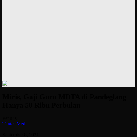
Miris, Gaji Guru MDTA di Pandeglang
Hanya 50 Ribu Perbulan
Penulis
Tuntas Media
-
September 8, 2021