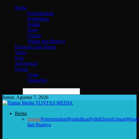
Berita
Pemerintahan
Pendidikan
Politik
Sport
Umum
Wisata dan Budaya
Ekonomi Dan Bisnis
Video
Foto
Advertorial
Forum
Opini
WargaNet
pencarian
Jumat, Agustus 7, 2026
TUNTAS MEDIA
Berita
Semua
Pemerintahan
Pendidikan
Politik
Sport
Umum
Wisat
dan Budaya