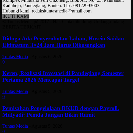
Komplek Mitraland Puri Cikoneng, Blok A1, No. 23, Palurahan,
Kaduhejo, Pandeglang, Banten. Tlp : 08122993003
Hubungi kami:
redaksituntasmedia@gmail.com
IKUTI KAMI
© Tuntas Media @ 2017 - Hak Cipta dilindungi Undang-undang
BERITA TERKAIT
Diduga Ada Penyerobotan Lahan, Husein Saidan
Ultimatum 3×24 Jam Harus Dikosongkan
Tuntas Media
-
Agustus 6, 2026
0
Keren, Realisasi Investasi di Pandeglang Semester
Pertama 2026 Mencapai Target
Tuntas Media
-
Agustus 5, 2026
0
Pemisahan Pengelolaan RKUD dengan Payroll.
Mulyadi: Pemda Jangan Bikin Rumit
Tuntas Media
-
Agustus 5, 2026
0