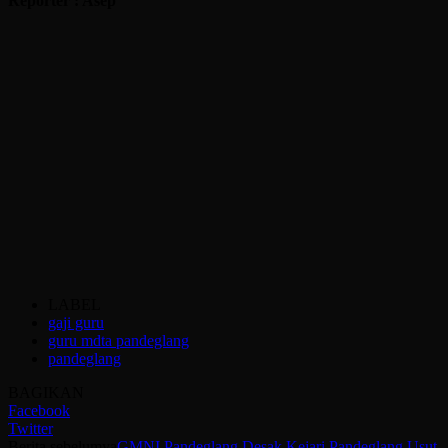
Reporter : Asep
LABEL
gaji guru
guru mdta pandeglang
pandeglang
BAGIKAN
Facebook
Twitter
Berita sebelumya
GMNI Pandeglang Desak Kejari Pandeglang Usut