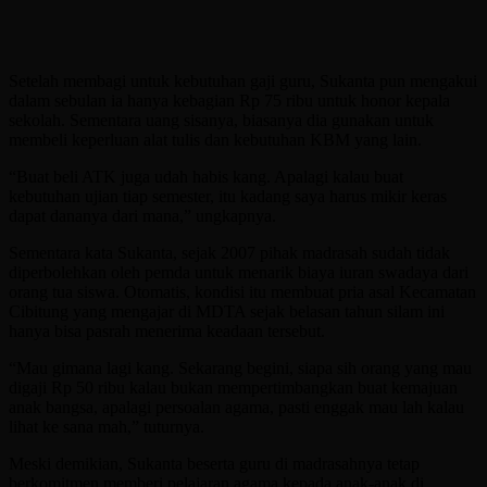
Setelah membagi untuk kebutuhan gaji guru, Sukanta pun mengakui
dalam sebulan ia hanya kebagian Rp 75 ribu untuk honor kepala
sekolah. Sementara uang sisanya, biasanya dia gunakan untuk
membeli keperluan alat tulis dan kebutuhan KBM yang lain.
“Buat beli ATK juga udah habis kang. Apalagi kalau buat
kebutuhan ujian tiap semester, itu kadang saya harus mikir keras
dapat dananya dari mana,” ungkapnya.
Sementara kata Sukanta, sejak 2007 pihak madrasah sudah tidak
diperbolehkan oleh pemda untuk menarik biaya iuran swadaya dari
orang tua siswa. Otomatis, kondisi itu membuat pria asal Kecamatan
Cibitung yang mengajar di MDTA sejak belasan tahun silam ini
hanya bisa pasrah menerima keadaan tersebut.
“Mau gimana lagi kang. Sekarang begini, siapa sih orang yang mau
digaji Rp 50 ribu kalau bukan mempertimbangkan buat kemajuan
anak bangsa, apalagi persoalan agama, pasti enggak mau lah kalau
lihat ke sana mah,” tuturnya.
Meski demikian, Sukanta beserta guru di madrasahnya tetap
berkomitmen memberi pelajaran agama kepada anak-anak di