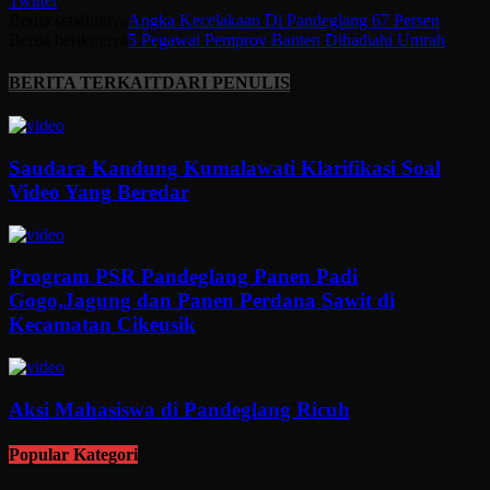
Twitter
Berita sebelumya
Angka Kecelakaan Di Pandeglang 67 Persen
Berita berikutnya
5 Pegawai Pemprov Banten Dihadiahi Umrah
BERITA TERKAIT
DARI PENULIS
Saudara Kandung Kumalawati Klarifikasi Soal
Video Yang Beredar
Program PSR Pandeglang Panen Padi
Gogo,Jagung dan Panen Perdana Sawit di
Kecamatan Cikeusik
Aksi Mahasiswa di Pandeglang Ricuh
Popular Kategori