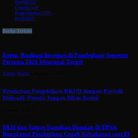
Berita
6767
Umum
4549
Pemerintahan
2295
Politik
895
Berita Terkini
Keren, Realisasi Investasi di Pandeglang Semester
Pertama 2026 Mencapai Target
Tuntas Media
-
Agustus 5, 2026
Pemisahan Pengelolaan RKUD dengan Payroll.
Mulyadi: Pemda Jangan Bikin Rumit
Agustus 5, 2026
DLH dan Satgas Siagakan Damkar di TPSA
Bangkonol Pandeglang Cegah Kebakaran saat El