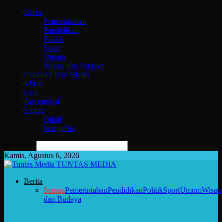
Berita
Pemerintahan
Pendidikan
Politik
Sport
Umum
Wisata dan Budaya
Ekonomi Dan Bisnis
Video
Foto
Advertorial
Forum
Opini
WargaNet
pencarian
Kamis, Agustus 6, 2026
TUNTAS MEDIA
Berita
Semua
Pemerintahan
Pendidikan
Politik
Sport
Umum
Wisat
dan Budaya