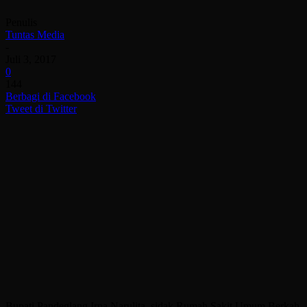
Penulis
Tuntas Media
-
Juli 3, 2017
0
144
Berbagi di Facebook
Tweet di Twitter
Bupati Pandeglang Irna Narulita, sidak Rumah Sakit Umum Berkah