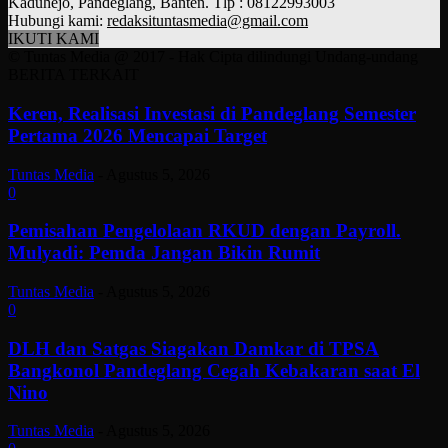
Kaduhejo, Pandeglang, Banten. Tlp : 08122993003
Hubungi kami:
redaksituntasmedia@gmail.com
IKUTI KAMI
© Tuntas Media @ 2017 - Hak Cipta dilindungi Undang-undang
BERITA TERKAIT
Keren, Realisasi Investasi di Pandeglang Semester
Pertama 2026 Mencapai Target
Tuntas Media
-
Agustus 5, 2026
0
Pemisahan Pengelolaan RKUD dengan Payroll.
Mulyadi: Pemda Jangan Bikin Rumit
Tuntas Media
-
Agustus 5, 2026
0
DLH dan Satgas Siagakan Damkar di TPSA
Bangkonol Pandeglang Cegah Kebakaran saat El
Nino
Tuntas Media
-
Agustus 5, 2026