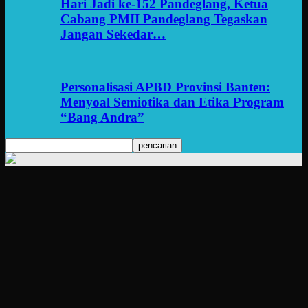
Hari Jadi ke-152 Pandeglang, Ketua
Cabang PMII Pandeglang Tegaskan
Jangan Sekedar…
Personalisasi APBD Provinsi Banten:
Menyoal Semiotika dan Etika Program
“Bang Andra”