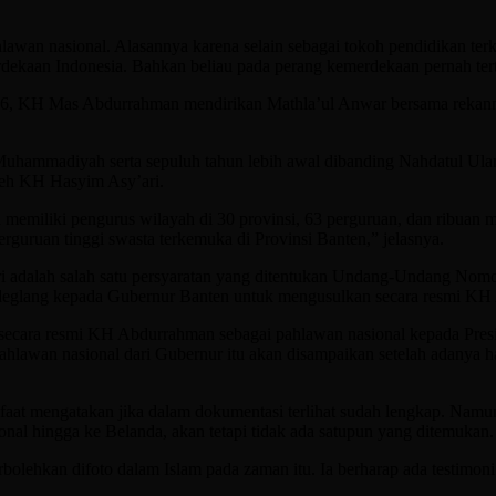
wan nasional. Alasannya karena selain sebagai tokoh pendidikan t
rdekaan Indonesia. Bahkan beliau pada perang kemerdekaan pernah ter
i 1916, KH Mas Abdurrahman mendirikan Mathla’ul Anwar bersama re
a Muhammadiyah serta sepuluh tahun lebih awal dibanding Nahdatul U
eh KH Hasyim Asy’ari.
memiliki pengurus wilayah di 30 provinsi, 63 perguruan, dan ribuan m
guruan tinggi swasta terkemuka di Provinsi Banten,” jelasnya.
diri adalah salah satu persyaratan yang ditentukan Undang-Undang Nom
andeglang kepada Gubernur Banten untuk mengusulkan secara resmi KH
n secara resmi KH Abdurrahman sebagai pahlawan nasional kepada Pre
pahlawan nasional dari Gubernur itu akan disampaikan setelah adanya 
aat mengatakan jika dalam dokumentasi terlihat sudah lengkap. Namu
nal hingga ke Belanda, akan tetapi tidak ada satupun yang ditemukan.
lehkan difoto dalam Islam pada zaman itu. Ia berharap ada testimoni