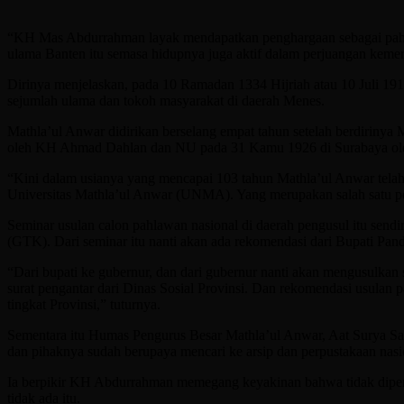
“KH Mas Abdurrahman layak mendapatkan penghargaan sebagai pahla
ulama Banten itu semasa hidupnya juga aktif dalam perjuangan keme
Dirinya menjelaskan, pada 10 Ramadan 1334 Hijriah atau 10 Jul
sejumlah ulama dan tokoh masyarakat di daerah Menes.
Mathla’ul Anwar didirikan berselang empat tahun setelah berdiriny
oleh KH Ahmad Dahlan dan NU pada 31 Kamu 1926 di Surabaya ol
“Kini dalam usianya yang mencapai 103 tahun Mathla’ul Anwar telah 
Universitas Mathla’ul Anwar (UNMA). Yang merupakan salah satu per
Seminar usulan calon pahlawan nasional di daerah pengusul itu sen
(GTK). Dari seminar itu nanti akan ada rekomendasi dari Bupati P
“Dari bupati ke gubernur, dan dari gubernur nanti akan mengusulka
surat pengantar dari Dinas Sosial Provinsi. Dan rekomendasi usulan 
tingkat Provinsi,” tuturnya.
Sementara itu Humas Pengurus Besar Mathla’ul Anwar, Aat Surya Saf
dan pihaknya sudah berupaya mencari ke arsip dan perpustakaan nasio
Ia berpikir KH Abdurrahman memegang keyakinan bahwa tidak diperbo
tidak ada itu.