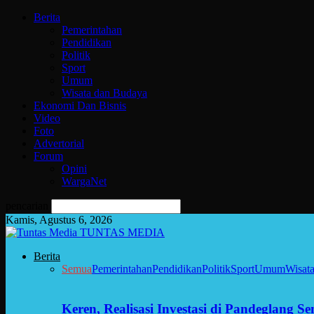
Berita
Pemerintahan
Pendidikan
Politik
Sport
Umum
Wisata dan Budaya
Ekonomi Dan Bisnis
Video
Foto
Advertorial
Forum
Opini
WargaNet
pencarian
Kamis, Agustus 6, 2026
TUNTAS MEDIA
Berita
Semua
Pemerintahan
Pendidikan
Politik
Sport
Umum
Wisat
Keren, Realisasi Investasi di Pandeglang 