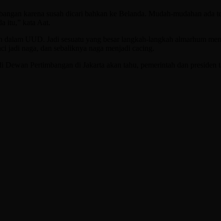
angan karena susah dicari bahkan ke Belanda. Mudah-mudahan ada testi
 itu,” kata Aat.
an dalam UUD. Jadi sesuatu yang besar langkah-langkah almarhum mend
ci jadi naga, dan sebaliknya naga menjadi cacing.
di Dewan Pertimbangan di Jakarta akan tahu, pemerintah dan presiden