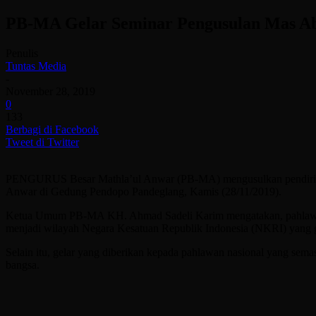
PB-MA Gelar Seminar Pengusulan Mas Ab
Penulis
Tuntas Media
-
November 28, 2019
0
133
Berbagi di Facebook
Tweet di Twitter
PENGURUS Besar Mathla’ul Anwar (PB-MA) mengusulkan pendiri orga
Anwar di Gedung Pendopo Pandeglang, Kamis (28/11/2019).
Ketua Umum PB-MA KH. Ahmad Sadeli Karim mengatakan, pahlawan n
menjadi wilayah Negara Kesatuan Republik Indonesia (NKRI) yang 
Selain itu, gelar yang diberikan kepada pahlawan nasional yang se
bangsa.