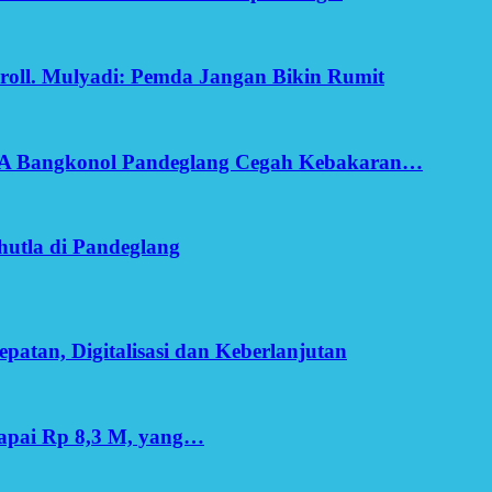
oll. Mulyadi: Pemda Jangan Bikin Rumit
SA Bangkonol Pandeglang Cegah Kebakaran…
utla di Pandeglang
patan, Digitalisasi dan Keberlanjutan
apai Rp 8,3 M, yang…