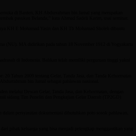
erkemuka di Banten, KH Abdurrahman bin Jamal yang merupakan
tembak pasukan Belanda,” kata Ahmad Sadeli Karim, usai seminar.
kannya KH E Mohamad Yasin dan KH Tb Mohamad Sholeh dibantu
lama (NU). MA didirikan pada tahun 18 November 1912 di Yogyakarta
adrasah di Indonesia. Bahkan telah memiliki perguruan tinggi yakni
or: 20 Tahun 2009 tentang Gelar, Tanda Jasa, dan Tanda Kehormatan
 Abdurrahman bin Jamal sebagai pahlawan nasional.
siden melalui Dewan Gelar, Tanda Jasa, dan Kehormatan, dengan
hasil sidang Tim Peneliti dan Pengkajian Gelar Daerah (TP2GD)
n dalam persyaratan dokumentasi dibutuhkan poto sosok pahlawan,
 dari pihak keluarga yang bisa menjadi pelengkap menggantikan yang