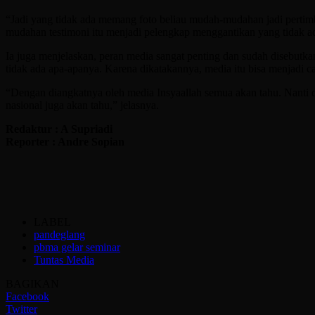
“Jadi yang tidak ada memang foto beliau mudah-mudahan jadi pertimb
mudahan testimoni itu menjadi pelengkap menggantikan yang tidak ada
Ia juga menjelaskan, peran media sangat penting dan sudah disebutk
tidak ada apa-apanya. Karena dikatakannya, media itu bisa menjadi ca
“Dengan diangkatnya oleh media Insyaallah semua akan tahu. Nanti 
nasional juga akan tahu,” jelasnya.
Redaktur : A Supriadi
Reporter : Andre Sopian
LABEL
pandeglang
pbma gelar seminar
Tuntas Media
BAGIKAN
Facebook
Twitter