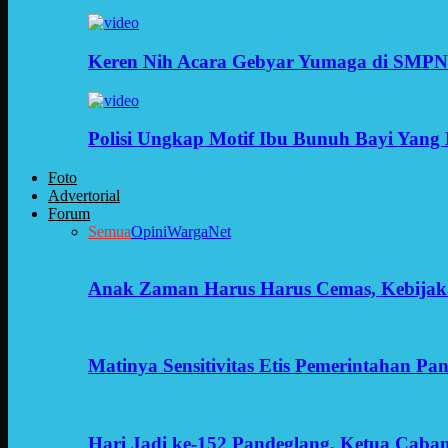
Keren Nih Acara Gebyar Yumaga di SMPN
Polisi Ungkap Motif Ibu Bunuh Bayi Yang 
Foto
Advertorial
Forum
Semua
Opini
WargaNet
Anak Zaman Harus Harus Cemas, Kebijak
Matinya Sensitivitas Etis Pemerintahan Pa
Hari Jadi ke-152 Pandeglang, Ketua Cab