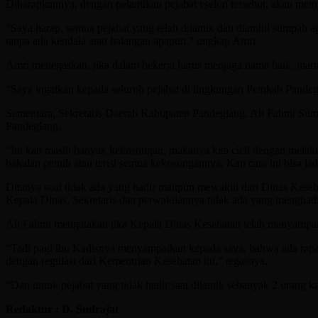
Diharapkannya, dengan pelantikan pejabat eselon tersebut, akan mem
“Saya harap, semua pejabat yang telah dilantik dan diambil sumpah
tanpa ada kendala atau halangan apapun,” ungkap Amri.
Amri menegaskan, jika dalam bekerja harus menjaga nama baik, mar
“Saya ingatkan kepada seluruh pejabat di lingkungan Pemkab Pandeg
Sementara, Sekretaris Daerah Kabupaten Pandeglang, Ali Fahmi Suma
Pandeglang.
“Ini kan masih banyak kekosongan, makanya kita cicil dengan melakuka
bakalan penuh atau terisi semua kekosongannya. Kan cara ini bisa jadi
Ditanya soal tidak ada yang hadir maupun mewakili dari Dinas Keseha
Kepala Dinas, Sekretaris dan perwakilannya tidak ada yang menghadiri
Ali Fahmi mengatakan jika Kepala Dinas Kesehatan telah menyampaik
“Tadi pagi ibu Kadisnya menyampaikan kepada saya, bahwa ada rapat d
dengan regulasi dari Kementrian Kesehatan itu,” tegasnya.
“Dan untuk pejabat yang tidak hadir saat dilantik sebanyak 2 orang
Redaktur : D. Sudrajat