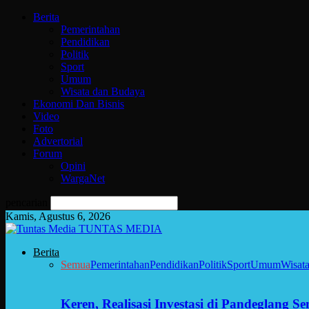
Berita
Pemerintahan
Pendidikan
Politik
Sport
Umum
Wisata dan Budaya
Ekonomi Dan Bisnis
Video
Foto
Advertorial
Forum
Opini
WargaNet
pencarian
Kamis, Agustus 6, 2026
TUNTAS MEDIA
Berita
Semua
Pemerintahan
Pendidikan
Politik
Sport
Umum
Wisat
Keren, Realisasi Investasi di Pandeglang 