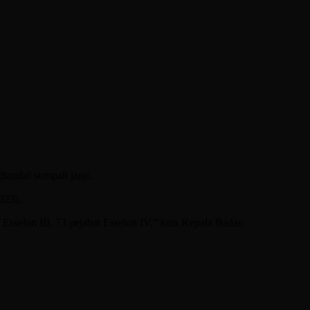
diambil sumpah janji.
023).
at Esselon III, 73 pejabat Esselon IV,” kata Kepala Badan