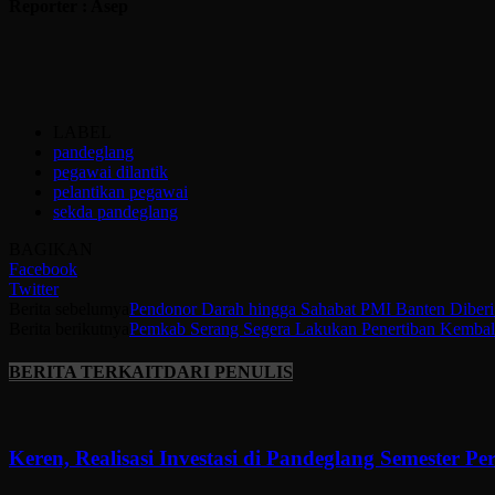
Reporter : Asep
LABEL
pandeglang
pegawai dilantik
pelantikan pegawai
sekda pandeglang
BAGIKAN
Facebook
Twitter
Berita sebelumya
Pendonor Darah hingga Sahabat PMI Banten Diber
Berita berikutnya
Pemkab Serang Segera Lakukan Penertiban Kembal
BERITA TERKAIT
DARI PENULIS
Keren, Realisasi Investasi di Pandeglang Semester P