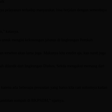
aik
a pelayanan terhadap masyarakat, bisa berjalan dengan semestinya
m,” katanya.
an untuk mengisi kekosongan jabatan di lingkungan Pemkab
 tersebut akan lama juga. Makanya kita estafet aja, kan nanti juga
ngah dilantik dari lingkungan Dinkes, Sekda mengakui memang dari
karena ada beberapa persoalan yang harus kita cari solusinya kaitan
pengambilan sumpah di BKPSDM,” ujarnya.