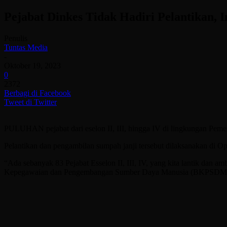
Pejabat Dinkes Tidak Hadiri Pelantikan, 
Penulis
Tuntas Media
-
Oktober 19, 2023
0
2372
Berbagi di Facebook
Tweet di Twitter
PULUHAN pejabat dari eselon II, III, hingga IV di lingkungan Pemer
Pelantikan dan pengambilan sumpah janji tersebut dilaksanakan di 
“Ada sebanyak 83 Pejabat Esselon II, III, IV, yang kita lantik dan amb
Kepegawaian dan Pengembangan Sumber Daya Manusia (BKPSDM) 