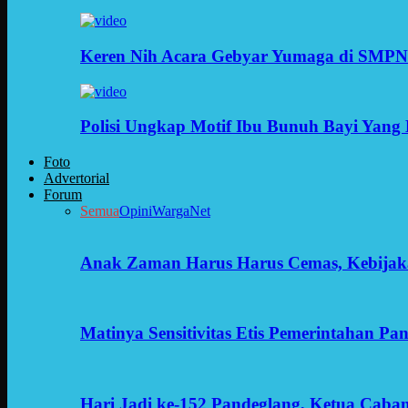
Keren Nih Acara Gebyar Yumaga di SMPN
Polisi Ungkap Motif Ibu Bunuh Bayi Yang 
Foto
Advertorial
Forum
Semua
Opini
WargaNet
Anak Zaman Harus Harus Cemas, Kebijak
Matinya Sensitivitas Etis Pemerintahan Pa
Hari Jadi ke-152 Pandeglang, Ketua Cab