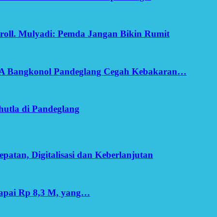
oll. Mulyadi: Pemda Jangan Bikin Rumit
SA Bangkonol Pandeglang Cegah Kebakaran…
utla di Pandeglang
patan, Digitalisasi dan Keberlanjutan
apai Rp 8,3 M, yang…