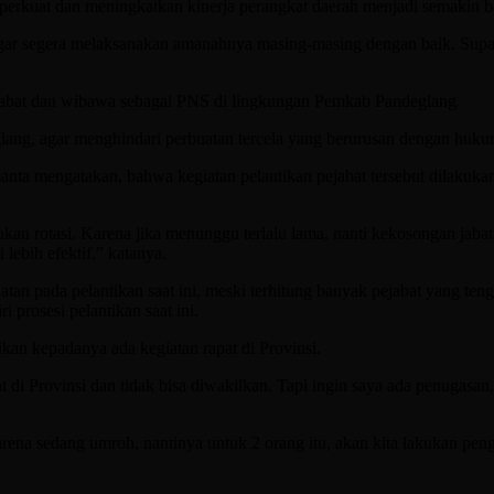
perkuat dan meningkatkan kinerja perangkat daerah menjadi semakin b
 agar segera melaksanakan amanahnya masing-masing dengan baik. Supay
tabat dan wibawa sebagai PNS di lingkungan Pemkab Pandeglang.
lang, agar menghindari perbuatan tercela yang berurusan dengan huku
nta mengatakan, bahwa kegiatan pelantikan pejabat tersebut dilakuk
n rotasi. Karena jika menunggu terlalu lama, nanti kekosongan jabatan
 lebih efektif,” katanya.
tan pada pelantikan saat ini, meski terhitung banyak pejabat yang te
 prosesi pelantikan saat ini.
an kepadanya ada kegiatan rapat di Provinsi.
i Provinsi dan tidak bisa diwakilkan. Tapi ingin saya ada penugasan, 
 karena sedang umroh, nantinya untuk 2 orang itu, akan kita lakukan 