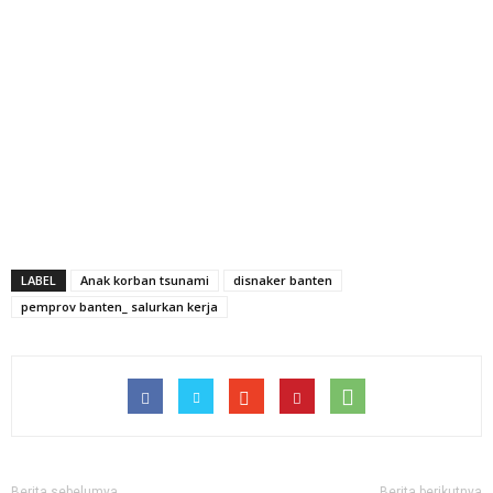
LABEL
Anak korban tsunami
disnaker banten
pemprov banten_ salurkan kerja
Berita sebelumya
Berita berikutnya