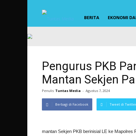
TUNTAS
BERITA
EKONOMI DAN
MEDIA
Pengurus PKB Pa
Mantan Sekjen Par
Penulis
Tuntas Media
-
Agustus 7, 2024
Berbagi di Facebook
Tweet di Twitte
mantan Sekjen PKB berinisial LE ke Mapolres 