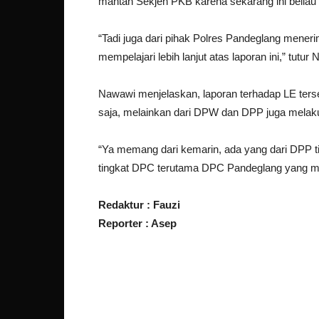
mantan Sekjen PKB karena sekarang ini beliau
“Tadi juga dari pihak Polres Pandeglang meneri
mempelajari lebih lanjut atas laporan ini,” tutur
Nawawi menjelaskan, laporan terhadap LE ters
saja, melainkan dari DPW dan DPP juga melaku
“Ya memang dari kemarin, ada yang dari DPP ti
tingkat DPC terutama DPC Pandeglang yang me
Redaktur : Fauzi
Reporter : Asep