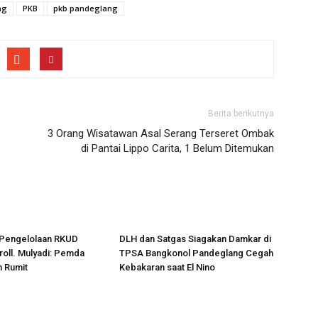
ng
PKB
pkb pandeglang
Berita berikutnya
3 Orang Wisatawan Asal Serang Terseret Ombak
di Pantai Lippo Carita, 1 Belum Ditemukan
Pengelolaan RKUD
DLH dan Satgas Siagakan Damkar di
oll. Mulyadi: Pemda
TPSA Bangkonol Pandeglang Cegah
n Rumit
Kebakaran saat El Nino