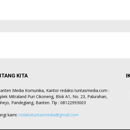
NTANG KITA
I
anten Media Komunika, Kantor redaksi tuntasmedia.com :
lek Mitraland Puri Cikoneng, Blok A1, No. 23, Palurahan,
hejo, Pandeglang, Banten. Tlp : 08122993003
ngi kami:
redaksituntasmedia@gmail.com