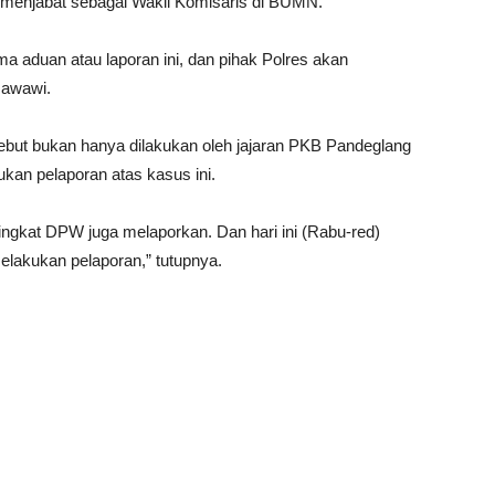
 menjabat sebagai Wakil Komisaris di BUMN.
ma aduan atau laporan ini, dan pihak Polres akan
 Nawawi.
ebut bukan hanya dilakukan oleh jajaran PKB Pandeglang
kan pelaporan atas kasus ini.
ngkat DPW juga melaporkan. Dan hari ini (Rabu-red)
lakukan pelaporan,” tutupnya.