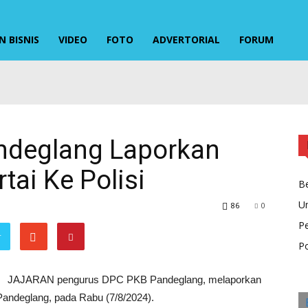
 BISNIS
VIDEO
FOTO
ADVERTORIAL
FORUM
ndeglang Laporkan
tai Ke Polisi
Be
U
86
0
P
r
Po
JAJARAN pengurus DPC PKB Pandeglang, melaporkan
Pandeglang, pada Rabu (7/8/2024).