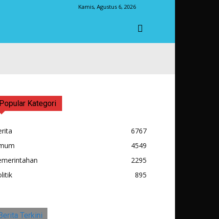
Kamis, Agustus 6, 2026
Popular Kategori
rita
6767
mum
4549
emerintahan
2295
litik
895
Berita Terkini