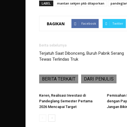
LABEL
mantan sekjen pkb dilaporkan
pandegla
BAGIKAN
Facebook
Twitter
Berita sebelumya
Terjatuh Saat Dibonceng, Buruh Pabrik Serang
Tewas Terlindas Truk
BERITA TERKAIT
DARI PENULIS
Keren, Realisasi Investasi di
Pemisahan 
Pandeglang Semester Pertama
dengan Payr
2026 Mencapai Target
Jangan Biki