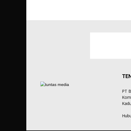
TE
PT B
Komp
Kadu
Hubu