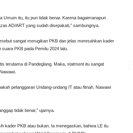
a Umum itu, itu pun tidak benar. Karena bagaimanapun
da azas AD/ART yang sudah disepakati,” sambungnya.
rsebut sangat merugikan PKB dan jelas meresahkan kader
n suara PKB pada Pemilu 2024 lalu.
is terutama di Pandeglang. Maka, statment itu sangat
a Nawawi.
apakah pelanggaran Undang-undang IT atau fitnah. Nawawi
nggap tidak benar,” ujarnya.
masih kader PKB atau bukan. Ia menegaskan, bahwa LE itu