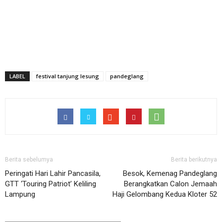
LABEL
festival tanjung lesung
pandeglang
Berita sebelumya
Berita berikutnya
Peringati Hari Lahir Pancasila,
Besok, Kemenag Pandeglang
GTT ‘Touring Patriot’ Keliling
Berangkatkan Calon Jemaah
Lampung
Haji Gelombang Kedua Kloter 52