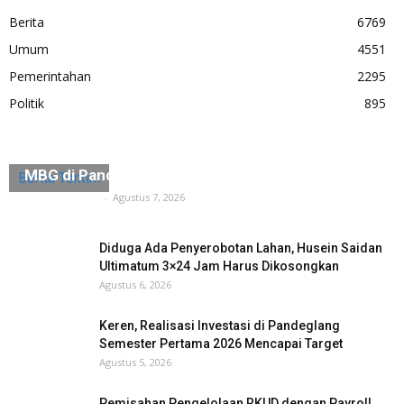
Berita
6769
Umum
4551
Pemerintahan
2295
Politik
895
Kepala Satuan Pelayanan Mendadak Hilang, Dapur
MBG di Pandeglang Berhenti Beroperasi
Berita Terkini
Tuntas Media
-
Agustus 7, 2026
Diduga Ada Penyerobotan Lahan, Husein Saidan
Ultimatum 3×24 Jam Harus Dikosongkan
Agustus 6, 2026
Keren, Realisasi Investasi di Pandeglang
Semester Pertama 2026 Mencapai Target
Agustus 5, 2026
Pemisahan Pengelolaan RKUD dengan Payroll.