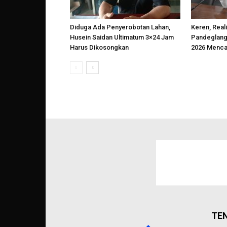
Diduga Ada Penyerobotan Lahan,
Keren, Reali
Husein Saidan Ultimatum 3×24 Jam
Pandeglang
Harus Dikosongkan
2026 Menca
TE