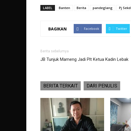
LABEL
Banten
Berita
pandeglang
Pj Sekd
BAGIKAN
Facebook
Twitter
Berita sebelumya
JB Tunjuk Mameng Jadi Plt Ketua Kadin Lebak
BERITA TERKAIT
DARI PENULIS