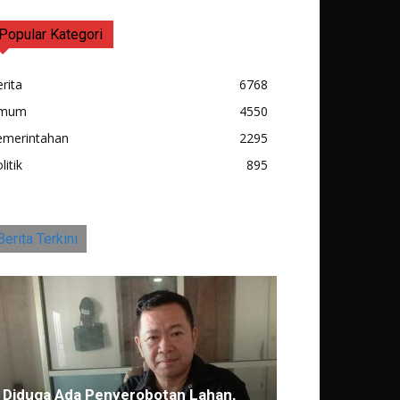
Popular Kategori
rita
6768
mum
4550
emerintahan
2295
litik
895
Berita Terkini
Diduga Ada Penyerobotan Lahan,