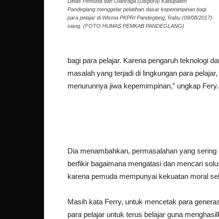
Dinas Pemuda dan Olahraga (Dispora) Kabupaten
Pandeglang menggelar pelatihan dasar kepemimpinan bagi
para pelajar di Wisma PKPRI Pandeglang, Rabu (09/08/2017)
siang. (FOTO HUMAS PEMKAB PANDEGLANG)
bagi para pelajar. Karena pengaruh teknologi da
masalah yang terjadi di lingkungan para pelaja
menurunnya jiwa kepemimpinan,” ungkap Fery.
Dia menambahkan, permasalahan yang sering di
berfikir bagaimana mengatasi dan mencari sol
karena pemuda mempunyai kekuatan moral seb
Masih kata Ferry, untuk mencetak para genera
para pelajar untuk terus belajar guna menghasi