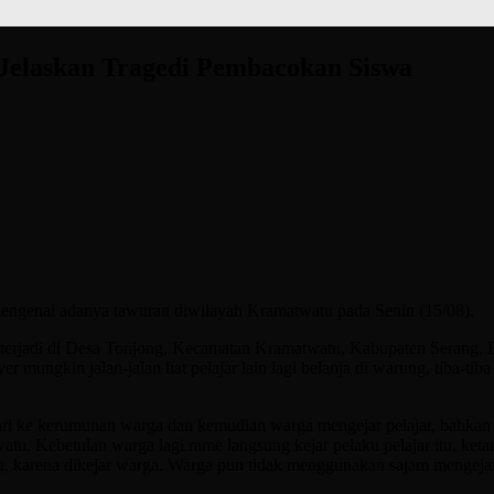
 Jelaskan Tragedi Pembacokan Siswa
ngenai adanya tawuran diwilayah Kramatwatu pada Senin (15/08).
jadi di Desa Tonjong, Kecamatan Kramatwatu, Kabupaten Serang, Ban
 mungkin jalan-jalan liat pelajar lain lagi belanja di warung, tiba-tib
ari ke kerumunan warga dan kemudian warga mengejar pelajar, bahkan 
atu, Kebetulan warga lagi rame langsung kejar pelaku pelajar itu, k
 karena dikejar warga. Warga pun tidak menggunakan sajam mengejar i