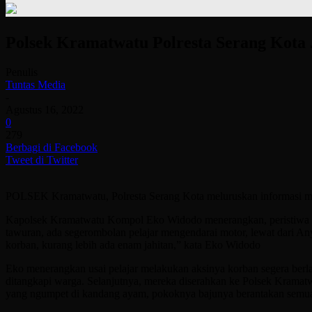
Polsek Kramatwatu Polresta Serang Kota
Penulis
Tuntas Media
-
Agustus 16, 2022
0
279
Berbagi di Facebook
Tweet di Twitter
POLSEK Kramatwatu, Polresta Serang Kota meluruskan informasi me
Kapolsek Kramatwatu Kompol Eko Widodo menerangkan, peristiwa ter
tawuran, ada segerombolan pelajar mengendarai motor, lewat dari Anyer
korban, kurang lebih ada enam jahitan,” kata Eko Widodo
Eko menerangkan usai pelajar melakukan aksinya korban segera berl
ditangkapi warga. Selanjutnya, mereka diserahkan ke Polsek Kramatw
yang ngumpet di kandang ayam, pokoknya bajunya berantakan semua,