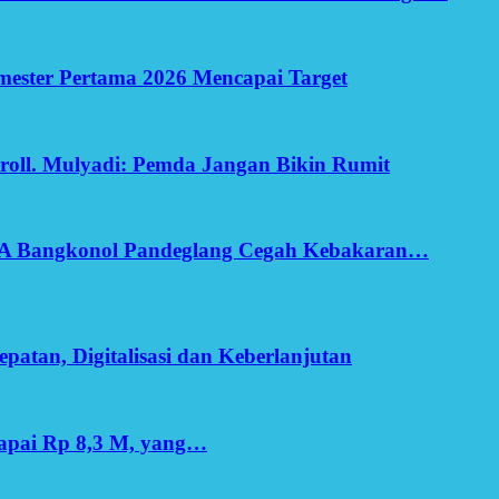
Semester Pertama 2026 Mencapai Target
oll. Mulyadi: Pemda Jangan Bikin Rumit
SA Bangkonol Pandeglang Cegah Kebakaran…
patan, Digitalisasi dan Keberlanjutan
apai Rp 8,3 M, yang…