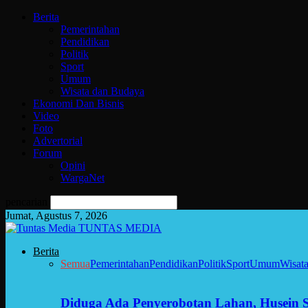
Berita
Pemerintahan
Pendidikan
Politik
Sport
Umum
Wisata dan Budaya
Ekonomi Dan Bisnis
Video
Foto
Advertorial
Forum
Opini
WargaNet
pencarian
Jumat, Agustus 7, 2026
TUNTAS MEDIA
Berita
Semua
Pemerintahan
Pendidikan
Politik
Sport
Umum
Wisat
Diduga Ada Penyerobotan Lahan, Husein 