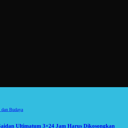
a dan Budaya
Saidan Ultimatum 3×24 Jam Harus Dikosongkan