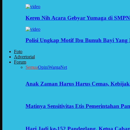
Keren Nih Acara Gebyar Yumaga di SMPN
Polisi Ungkap Motif Ibu Bunuh Bayi Yang 
Foto
Advertorial
Forum
Semua
Opini
WargaNet
Anak Zaman Harus Harus Cemas, Kebijak
Matinya Sensitivitas Etis Pemerintahan Pa
Hari Jadi ke-152 Pandeglang, Ketua Cab