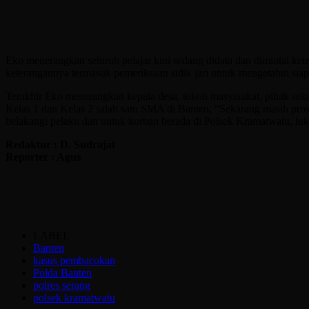
Eko menerangkan seluruh pelajar kini sedang didata dan dimintai ket
keterangannya termasuk pemeriksaan sidik jari untuk mengetahui si
Terakhir Eko menerangkan kepala desa, tokoh masyarakat, pihak seko
Kelas 1 dan Kelas 2 salah satu SMA di Banten, “Sekarang masih proses 
belakangi pelaku dan untuk korban berada di Polsek Kramatwatu, luka 
Redaktur : D. Sudrajat
Reporter : Agus
LABEL
Banten
kasus pembacokan
Polda Banten
polres serang
polsek kramatwatu