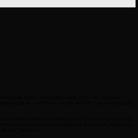
ten pada Senin (15/08) sekitar pukul 14.45 wib, “Itu bukan
a langsung bacok, celurit buatan sendiri dari plat, mengenai punggung
ada yang bersembunyi di kandang ayam, “Total ada 19 pelajar yang
etangkep semuanya baru ngehubungin Polsek dan Koramil, bahkan ada
tu kan,” tutur Eko.