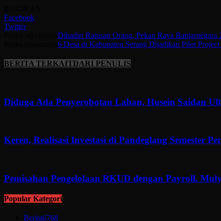
BAGIKAN
Facebook
Twitter
Berita sebelumya
Dihadiri Ratusan Orang, Pekan Raya Banjarnegara 2
Berita berikutnya
6 Desa di Kabupaten Serang Dijadikan Pilot Project
BERITA TERKAIT
DARI PENULIS
Diduga Ada Penyerobotan Lahan, Husein Saidan U
Keren, Realisasi Investasi di Pandeglang Semester P
Pemisahan Pengelolaan RKUD dengan Payroll. Muly
Popular Kategori
Berita
6768