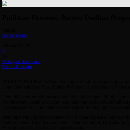
Pulihkan Ekonomi, Banten Usulkan Peng
Penulis
Tuntas Media
-
Februari 25, 2021
0
96
Berbagi di Facebook
Tweet di Twitter
PEMERINTAH Provinsi Banten mengaku ingin fokus pada upaya pemul
pengembangan Kota Baru Maja di Kabupaten Lebak kepada Pemerinta
“Pemulihan ekonomi di masa pandemi Covid-19 menjadi fokus kami 
Mandiri Maja adalah salah satu yang kami yakini akan meumbuhkan 
diselenggarakan Kantor Menteri Perencanaan Pembangunan Nasiona
Pada rapat yang dipimpin menteri PPN/Kepala Bappenas Suharso Monoa
Gubernur Jawa Barat Ridwan Kamil, Wakil Gubernur DKI Jakarta 
Bali Tjokorda Oka Artha Ardhana Sukawati.