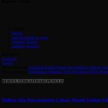
Reporter : Fauzi
LABEL
Banten
maja diusulkan ke pusat
Pemprov Banten
pulihkan ekonomi
BAGIKAN
Facebook
Twitter
Berita sebelumya
Pelantikan Bupati Serang dan Walikota Cilegon Diu
Berita berikutnya
Pelaksanaan Vaksinasi ASN Pelayanan Publik Pemp
BERITA TERKAIT
DARI PENULIS
Diduga Ada Penyerobotan Lahan, Husein Saidan U