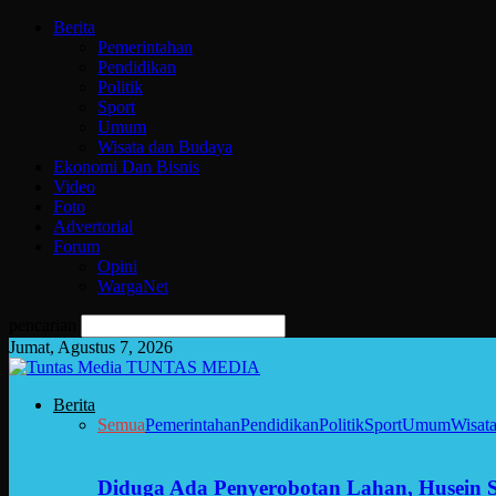
Berita
Pemerintahan
Pendidikan
Politik
Sport
Umum
Wisata dan Budaya
Ekonomi Dan Bisnis
Video
Foto
Advertorial
Forum
Opini
WargaNet
pencarian
Jumat, Agustus 7, 2026
TUNTAS MEDIA
Berita
Semua
Pemerintahan
Pendidikan
Politik
Sport
Umum
Wisat
Diduga Ada Penyerobotan Lahan, Husein 