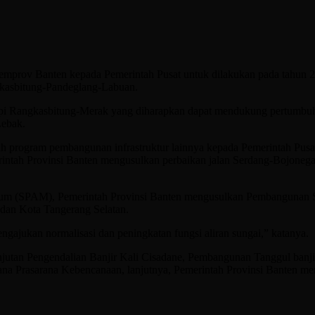
prov Banten kepada Pemerintah Pusat untuk dilakukan pada tahun 2022
ngkasbitung-Pandeglang-Labuan.
a api Rangkasbitung-Merak yang diharapkan dapat mendukung pertumbuh
Lebak.
ah program pembangunan infrastruktur lainnya kepada Pemerintah Pus
erintah Provinsi Banten mengusulkan perbaikan jalan Serdang-Bojoneg
r Minum (SPAM), Pemerintah Provinsi Banten mengusulkan Pembangu
dan Kota Tangerang Selatan.
gajukan normalisasi dan peningkatan fungsi aliran sungai,” katanya.
anjutan Pengendalian Banjir Kali Cisadane, Pembangunan Tanggul banji
na Prasarana Kebencanaan, lanjutnya, Pemerintah Provinsi Banten m