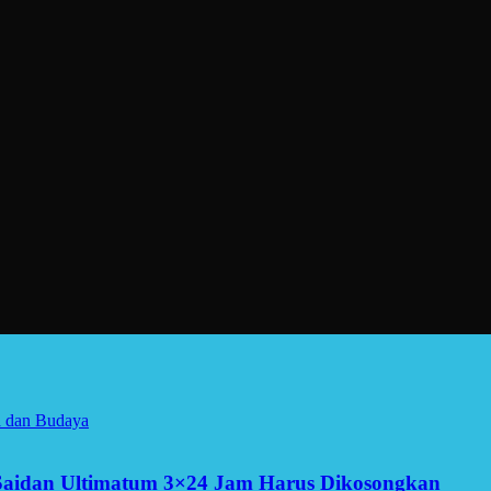
a dan Budaya
Saidan Ultimatum 3×24 Jam Harus Dikosongkan