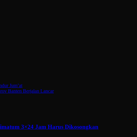
ndur Jum’at
rov Banten Berjalan Lancar
ltimatum 3×24 Jam Harus Dikosongkan