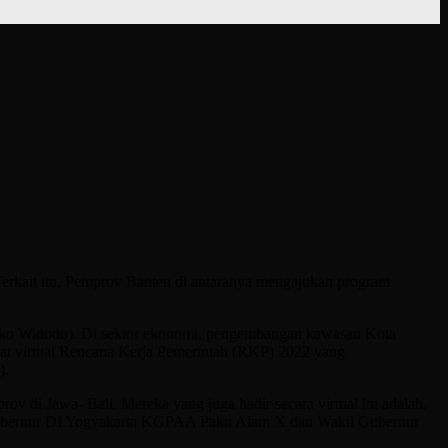
kait itu, Pemprov Banten di antaranya mengajukan program
Joko Widodo). Di sektor ekonomi, pengembangan kawasan Kota
at virtual Rencana Kerja Pemerintah (RKP) 2022 yang
).
 di Jawa- Bali. Mereka yang juga hadir secara virtual itu adalah,
Gubernur DI Yogyakarta KGPAA Paku Alam X dan Wakil Gubernur