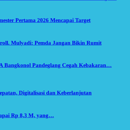
Semester Pertama 2026 Mencapai Target
oll. Mulyadi: Pemda Jangan Bikin Rumit
SA Bangkonol Pandeglang Cegah Kebakaran…
patan, Digitalisasi dan Keberlanjutan
apai Rp 8,3 M, yang…