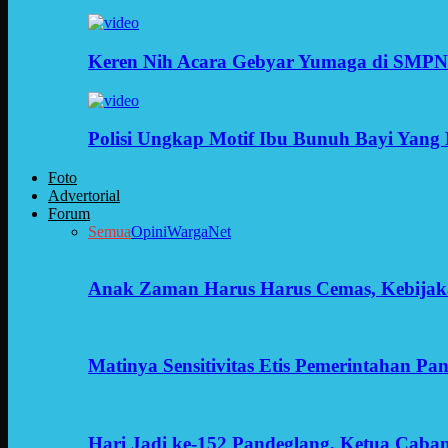
Keren Nih Acara Gebyar Yumaga di SMPN
Polisi Ungkap Motif Ibu Bunuh Bayi Yang 
Foto
Advertorial
Forum
Semua
Opini
WargaNet
Anak Zaman Harus Harus Cemas, Kebijak
Matinya Sensitivitas Etis Pemerintahan Pa
Hari Jadi ke-152 Pandeglang, Ketua Cab