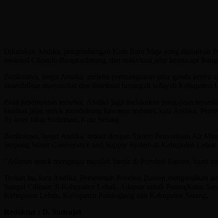
Dikatakan Andika, pengembangan Kota Baru Maja yang diusulkan Pem
nasional Cikande-Rangkasbitung, dan reakvitasi jalur kereta api Ra
Berikutnya, lanjut Andika, melalui pembangunan jalur ganda keret
aksesibilitas masyarakat dan distribusi barang di wilayah Kabupaten 
Pada kesempatan tersebut, Andika juga melakukan pengajuan sejuml
kualitas jalan untuk mendukung kawasan industri, kata Andika, Pem
fly over Jalan Sudirman, Kota Serang.
Berikutnya, lanjut Andika, terkait dengan Sistem Penyediaan Ai
Serpong Water Conveyance and Supply System di Kabupaten Lebak 
“Adapun untuk mengatasi masalah banjir di Provinsi Banten, kami men
Terkait itu, kata Andika, Pemerintah Provinsi Banten mengusulkan l
Sungai Ciliman di Kabupaten Lebak. Adapun untuk Peningkatan Sara
Kabupaten Lebak, Kabupaten Pandeglang dan Kabupaten Serang.
Redaktur : D. Sudrajat