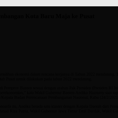
embangan Kota Baru Maja ke Pusat
ihan ekonomi dalam rencana kerjanya di Tahun 2022 mendatang. Ter
h Pusat untuk dilakukan pada tahun 2022 mendatang.
di Pemprov Banten sesuai dengan arahan Pak Presiden (Presiden RI 
perekonomian,” kata Wakil Gubernur Banten Andika Hazrumy saat rap
l/Kepala Badan Perencanaan Pembangunan Nasional, Rabu (24/2/2021
rfa itu, Andika berada satu klaster dengan Kepala Daerah dari Pemprov
Ahmad Riza Patria, Wakil Gubernur Jawa Timur Emil Dardak, Wakil 