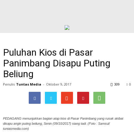
Puluhan Kios di Pasar
Panimbang Disapu Puting
Beliung
Penulis
Tuntas Media
-
Oktober 9, 2017
309
0
PEDAGANG menunjukkan bagian atap kios di Pasar Panimbang yang rusak akibat
disapu angin puting beliung, Senin (09/10/2017) siang tadi. (Foto : Samsul/
tuntasmedia.com)