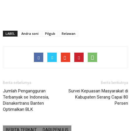
LABEL
Andra soni
Pilgub
Relawan
Berita sebelumya
Berita berikutnya
Jumlah Pengangguran
Survei Kepuasan Masyarakat di
Terbanyak se Indonesia,
Kabupaten Serang Capai 80
Disnakertrans Banten
Persen
Optimalkan BLK
BERITA TERKAIT
DARI PENULIS