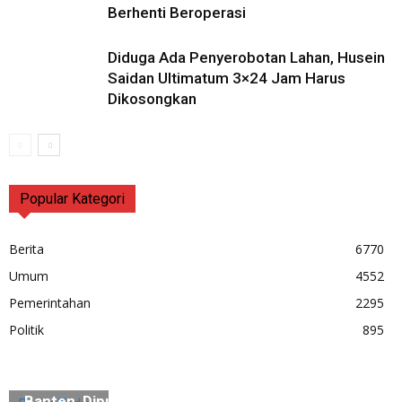
Berhenti Beroperasi
Diduga Ada Penyerobotan Lahan, Husein
Saidan Ultimatum 3×24 Jam Harus
Dikosongkan
Popular Kategori
Berita
6770
Umum
4552
Pemerintahan
2295
Politik
895
“Sidiq”, Jejak Terakhir Maestro Zikir Saman
Banten, Diputar di Museum Multatuli