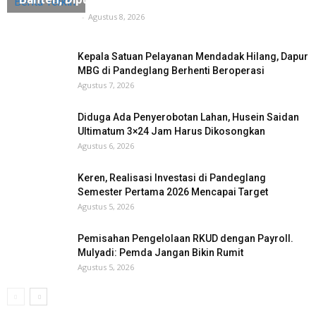
Berita Terkini
Tuntas Media
-
Agustus 8, 2026
Kepala Satuan Pelayanan Mendadak Hilang, Dapur
MBG di Pandeglang Berhenti Beroperasi
Agustus 7, 2026
Diduga Ada Penyerobotan Lahan, Husein Saidan
Ultimatum 3×24 Jam Harus Dikosongkan
Agustus 6, 2026
Keren, Realisasi Investasi di Pandeglang
Semester Pertama 2026 Mencapai Target
Agustus 5, 2026
Pemisahan Pengelolaan RKUD dengan Payroll.
Mulyadi: Pemda Jangan Bikin Rumit
Agustus 5, 2026