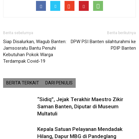
Berita sebelumya
Berita berikutnya
Siap Disalurkan, Wagub Banten:
DPW PSI Banten silahturahmi ke
Jamsosratu Bantu Penuhi
PDIP Banten
Kebutuhan Pokok Warga
Terdampak Covid-19
BERITA TERKAIT
DARI PENULIS
“Sidiq”, Jejak Terakhir Maestro Zikir
Saman Banten, Diputar di Museum
Multatuli
Kepala Satuan Pelayanan Mendadak
Hilang, Dapur MBG di Pandeglang