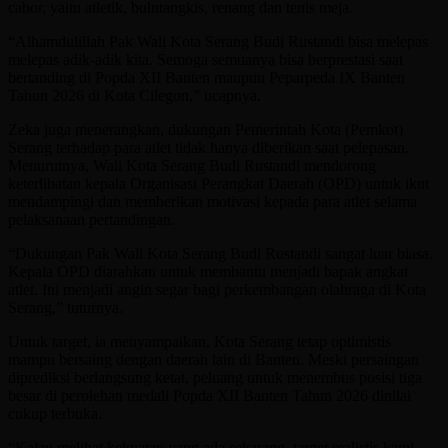
cabor, yaitu atletik, bulutangkis, renang dan tenis meja.
“Alhamdulillah Pak Wali Kota Serang Budi Rustandi bisa melepas
melepas adik-adik kita. Semoga semuanya bisa berprestasi saat
bertanding di Popda XII Banten maupun Peparpeda IX Banten
Tahun 2026 di Kota Cilegon,” ucapnya.
Zeka juga menerangkan, dukungan Pemerintah Kota (Pemkot)
Serang terhadap para atlet tidak hanya diberikan saat pelepasan.
Menurutnya, Wali Kota Serang Budi Rustandi mendorong
keterlibatan kepala Organisasi Perangkat Daerah (OPD) untuk ikut
mendampingi dan memberikan motivasi kepada para atlet selama
pelaksanaan pertandingan.
“Dukungan Pak Wali Kota Serang Budi Rustandi sangat luar biasa.
Kepala OPD diarahkan untuk membantu menjadi bapak angkat
atlet. Ini menjadi angin segar bagi perkembangan olahraga di Kota
Serang,” tuturnya.
Untuk target, ia menyampaikan, Kota Serang tetap optimistis
mampu bersaing dengan daerah lain di Banten. Meski persaingan
diprediksi berlangsung ketat, peluang untuk menembus posisi tiga
besar di perolehan medali Popda XII Banten Tahun 2026 dinilai
cukup terbuka.
“Kalau melihat kekuatan yang ada sekarang, target realistis kami