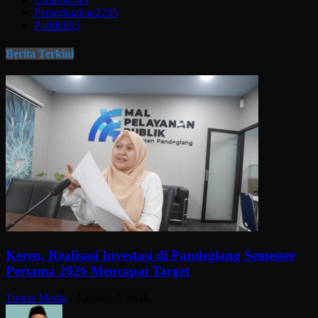
Pemerintahan
2295
Politik
895
Berita Terkini
Keren, Realisasi Investasi di Pandeglang Semester
Pertama 2026 Mencapai Target
Tuntas Media
-
Agustus 5, 2026