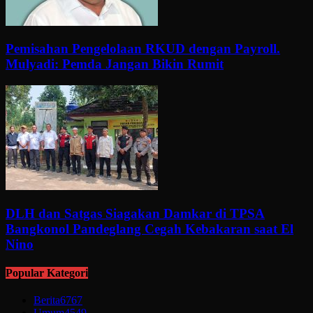
Pemisahan Pengelolaan RKUD dengan Payroll.
Mulyadi: Pemda Jangan Bikin Rumit
DLH dan Satgas Siagakan Damkar di TPSA
Bangkonol Pandeglang Cegah Kebakaran saat El
Nino
Popular Kategori
Berita
6767
Umum
4549