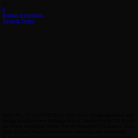
17
0
Berbagi di Facebook
Tweet di Twitter
SERANG, TUNTASMEDIA.COM – Kota Serang dipastikan siap
berlaga di ajang Pekan Olahraga Pelajar Daerah (Popda) XII Banten
dan Pekan Paralimpik Pelajar Daerah (Peparpeda) IX Banten Tahun
2026 di Kota Cilegon. Kepastian ini diketahui, usai Pemerintah
Kota (Pemkot) Serang resmi melakukan pelepasan terhadap ratusan