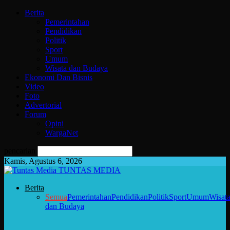
Berita
Pemerintahan
Pendidikan
Politik
Sport
Umum
Wisata dan Budaya
Ekonomi Dan Bisnis
Video
Foto
Advertorial
Forum
Opini
WargaNet
pencarian
Kamis, Agustus 6, 2026
TUNTAS MEDIA
Berita
Semua
Pemerintahan
Pendidikan
Politik
Sport
Umum
Wisat
dan Budaya