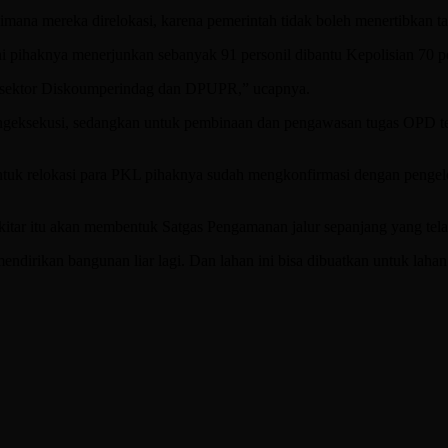
imana mereka direlokasi, karena pemerintah tidak boleh menertibkan ta
ni pihaknya menerjunkan sebanyak 91 personil dibantu Kepolisian 70 
ng sektor Diskoumperindag dan DPUPR,” ucapnya.
ngeksekusi, sedangkan untuk pembinaan dan pengawasan tugas OPD terkai
 relokasi para PKL pihaknya sudah mengkonfirmasi dengan pengelola
ar itu akan membentuk Satgas Pengamanan jalur sepanjang yang telah
irikan bangunan liar lagi. Dan lahan ini bisa dibuatkan untuk lahan pa