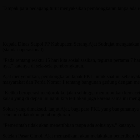
Tampak para pedagang turut menyaksikan pembongkaran tanpa ada rea
Kepala Dinas Satpol PP Kabupaten Serang Ajat Sudrajat mengatakan 
(standar operasional).
“Pada rentang waktu 15 hari kita sosialisasikan, teguran pertama 7 ha
nya,” katanya di sela-sela pembongkaran.
Ajat menyebutkan, pembongkaran lapak PKL untuk saat ini sebanyak
masyarakat dan Perda Nomor 1 tentang bangunan gedung dengan mem
“Ketika beroperasi menjorok ke jalan sehingga menimbulkan kemacetan,
kalau yang di depan ini nanti kita tertibkan juga karena sama ini menge
Solusi yang dimaksud, lanjut Ajat, bagi para PKL yang bangunannya 
sebelum dilakukan pembongkaran.
“Pemerintah tidak akan menertibkan tanpa ada solusinya,” katanya.
Setelah Pasar Cimol, Ajat memastikan, akan melakukan penertiban P