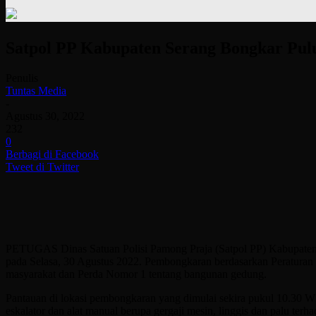
Satpol PP Kabupaten Serang Bongkar Pu
Penulis
Tuntas Media
-
Agustus 30, 2022
232
0
Berbagi di Facebook
Tweet di Twitter
PETUGAS Dinas Satuan Polisi Pamong Praja (Satpol PP) Kabupaten
pada Selasa, 30 Agustus 2022. Pembongkaran berdasarkan Peraturan
masyarakat dan Perda Nomor 1 tentang bangunan gedung.
Pantauan di lokasi pembongkaran yang dimulai sekira pukul 10.30 
eskalator dan alat manual berupa gergaji mesin, linggis dan palu te