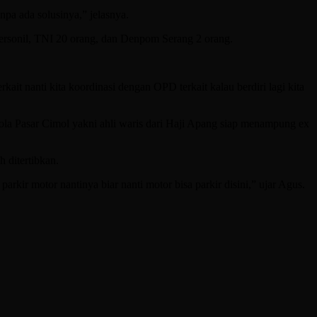
npa ada solusinya,” jelasnya.
personil, TNI 20 orang, dan Denpom Serang 2 orang.
t nanti kita koordinasi dengan OPD terkait kalau berdiri lagi kita
 Pasar Cimol yakni ahli waris dari Haji Apang siap menampung ex
 ditertibkan.
rkir motor nantinya biar nanti motor bisa parkir disini,” ujar Agus.