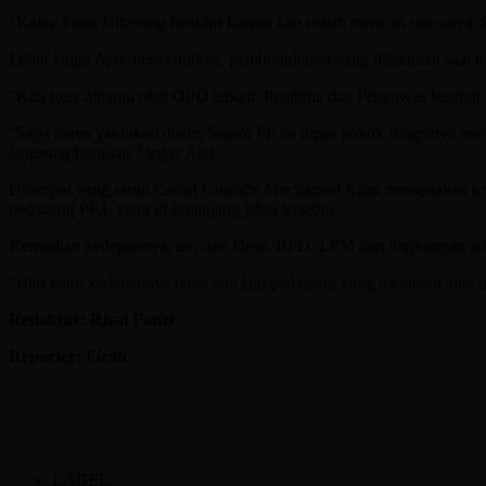
“Kalau Pasar Ciherang terakhir karena kita masih mencari solusinya d
Lebih lanjut Ajat menyebutkan, pembongkaran yang dilakukan saat i
“Kita juga dibantu oleh OPD terkait, Pembina dan Pengawas leadi
“Saya harus yakinkan disini, Satpol PP itu tugas pokok fungsinya me
langsung bongkar,” tegas Ajat.
Ditempat yang sama Camat Cikande Mochamad Agus mengatakan untuk
pedagang PKL yang di sepanjang jalan tersebut.
Kemudian kedepannya, tim dari Desa, BPD, LPM dan lingkungan sekit
“Biar nanti kedepannya tidak ada lagi pedagang yang membuat atau mend
Redaktur: Rizal Fauzi
Reporter: Firoh
LABEL