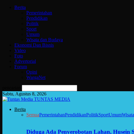
Berita
Pemerintahan
Pendidikan
Politik
Sport
Umum
Wisata dan Budaya
Ekonomi Dan Bisnis
Video
Foto
Advertorial
Forum
Opini
WargaNet
pencarian
Sabtu, Agustus 8, 2026
TUNTAS MEDIA
Berita
Semua
Pemerintahan
Pendidikan
Politik
Sport
Umum
Wisat
Diduga Ada Penyerobotan Lahan, Husein 