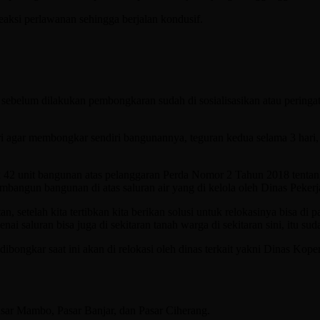
ksi perlawanan sehingga berjalan kondusif.
sebelum dilakukan pembongkaran sudah di sosialisasikan atau peringa
ri agar membongkar sendiri bangunannya, teguran kedua selama 3 hari, t
 42 unit bangunan atas pelanggaran Perda Nomor 2 Tahun 2018 tentan
bangun bangunan di atas saluran air yang di kelola oleh Dinas Pe
 setelah kita tertibkan kita berikan solusi untuk relokasinya bisa di 
nai saluran bisa juga di sekitaran tanah warga di sekitaran sini, itu su
dibongkar saat ini akan di relokasi oleh dinas terkait yakni Dinas 
asar Mambo, Pasar Banjar, dan Pasar Ciherang.