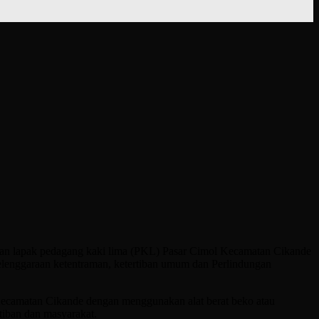
an lapak pedagang kaki lima (PKL) Pasar Cimol Kecamatan Cikande
lenggaraan ketentraman, ketertiban umum dan Perlindungan
Kecamatan Cikande dengan menggunakan alat berat beko atau
tiban dan masyarakat.