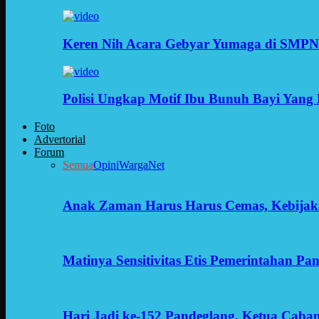
Keren Nih Acara Gebyar Yumaga di SMPN
Polisi Ungkap Motif Ibu Bunuh Bayi Yang 
Foto
Advertorial
Forum
Semua
Opini
WargaNet
Anak Zaman Harus Harus Cemas, Kebijak
Matinya Sensitivitas Etis Pemerintahan Pa
Hari Jadi ke-152 Pandeglang, Ketua Cab