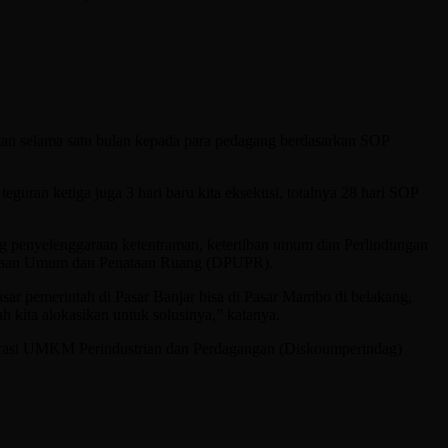
tan selama satu bulan kepada para pedagang berdasarkan SOP
eguran ketiga juga 3 hari baru kita eksekusi, totalnya 28 hari SOP
g penyelenggaraan ketentraman, ketertiban umum dan Perlindungan
kerjaan Umum dan Penataan Ruang (DPUPR).
pasar pemerintah di Pasar Banjar bisa di Pasar Mambo di belakang,
dah kita alokasikan untuk solusinya,” katanya.
Koperasi UMKM Perindustrian dan Perdagangan (Diskoumperindag)