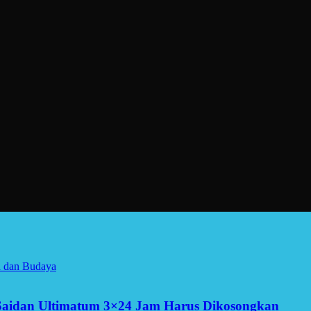
a dan Budaya
Saidan Ultimatum 3×24 Jam Harus Dikosongkan