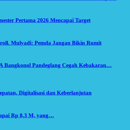
Semester Pertama 2026 Mencapai Target
oll. Mulyadi: Pemda Jangan Bikin Rumit
SA Bangkonol Pandeglang Cegah Kebakaran…
patan, Digitalisasi dan Keberlanjutan
apai Rp 8,3 M, yang…