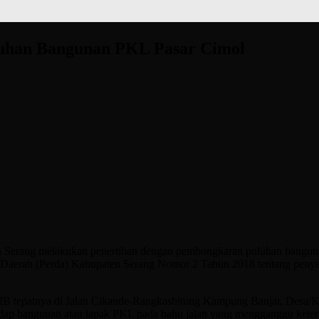
luhan Bangunan PKL Pasar Cimol
 Serang melakukan penertiban dengan pembongkaran puluhan bangun
 Daerah (Perda) Kabupaten Serang Nomor 2 Tahun 2018 tentang penye
WIB tepatnya di Jalan Cikande-Rangkasbitung Kampung Banjar, Desa/
rhadap bangunan atau lapak PKL pada bahu jalan yang mengganggu keter