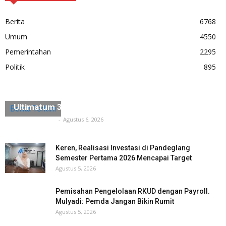
Berita
6768
Umum
4550
Pemerintahan
2295
Politik
895
Diduga Ada Penyerobotan Lahan, Husein Saidan
Ultimatum 3×24 Jam Harus Dikosongkan
Berita Terkini
Tuntas Media
-
Agustus 6, 2026
Keren, Realisasi Investasi di Pandeglang
Semester Pertama 2026 Mencapai Target
Agustus 5, 2026
Pemisahan Pengelolaan RKUD dengan Payroll.
Mulyadi: Pemda Jangan Bikin Rumit
Agustus 5, 2026